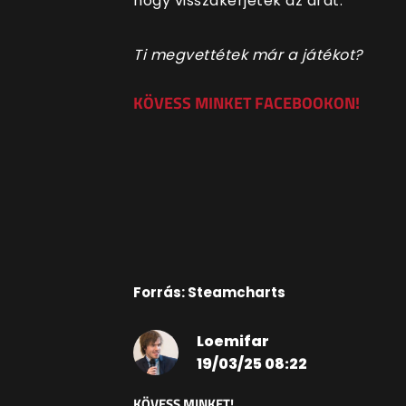
hogy visszakérjétek az árát.
Ti megvettétek már a játékot?
KÖVESS MINKET FACEBOOKON!
Forrás: Steamcharts
Loemifar
19/03/25 08:22
KÖVESS MINKET!