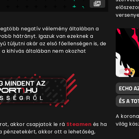
előszezon
versenye
 legtöbb negatív vélemény általában a
gyobb hátrányt. Igazuk van ezeknek a
túljutni akár az első főellenségen is, de
 a kihívás általában nem okozhat
ECHO AZ
ÉS A TO
A korona
világ kö
irot, akkor csapjatok le rá
Steamen
és ha
a pénzetekért, akkor ott a lehetőség,