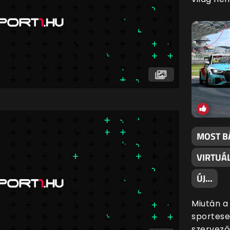
MOST BÁ
VIRTUÁ
ÚJ…
Miután a
sportese
szervezői