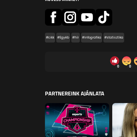
#cikk
#Egyéb
#hír
#infografika
#statisztika
0
0
PARTNEREINK AJÁNLATA