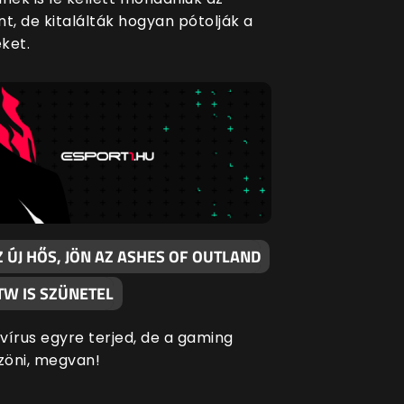
t, de kitalálták hogyan pótolják a
ket.
 ÚJ HŐS, JÖN AZ ASHES OF OUTLAND
TW IS SZÜNETEL
vírus egyre terjed, de a gaming
szöni, megvan!