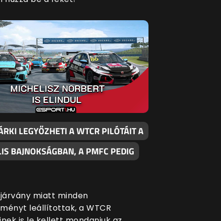
RKI LEGYŐZHETI A WTCR PILÓTÁIT A
LIS BAJNOKSÁGBAN, A PMFC PEDIG
 járvány miatt minden
ményt leállítottak, a WTCR
nek is le kellett mondaniuk az