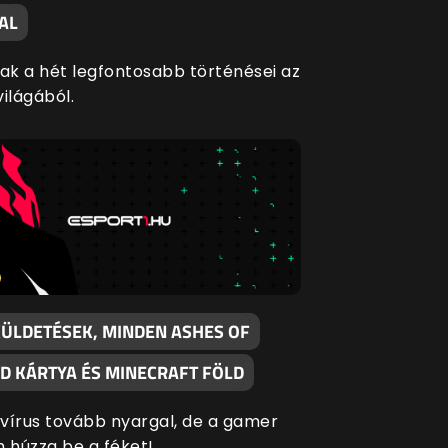
AL
tak a hét legfontosabb történései az
ilágából.
KÜLDETÉSEK, MINDEN ASHES OF
D KÁRTYA ÉS MINECRAFT FÖLD
vírus tovább nyargal, de a gamer
m húzza be a féket!