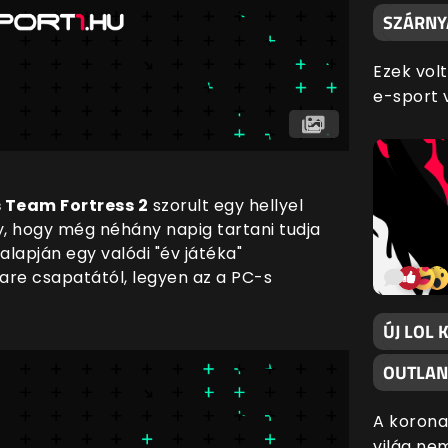
SZÁRNY
Ezek vol
e-sport v
 Team Fortress 2
szorult egy hellyel
y, hogy még néhány napig tartani tudja
alapján egy valódi "év játéka"
re csapatától, legyen az a PC-s
ÚJ LOL 
OUTLAN
A korona
világ ne