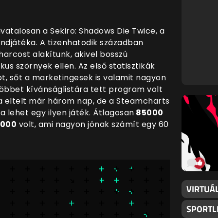
vatalosan a Sekiro: Shadows Die Twice, a
andjátéka. A tizenhatodik században
arcost alakítunk, akivel bosszú
us szörnyek ellen. Az első statisztikák
ot, sőt a marketingesek is valamit nagyon
többet kívánságlistára tett program volt
ta eltelt már három nap, de a Steamcharts
 lehet egy ilyen játék. Átlagosan
85000
5000
volt, ami nagyon jónak számít egy 60
VIRTUÁ
SPORTL