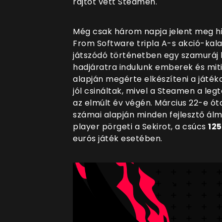
rajtot vett Steamen.
Még csak három napja jelent meg hi
From Software tripla A-s akció-kal
játszódó történetben egy szamuráj h
hadjáratra indulunk emberek és mitik
alapján megérte elkészíteni a játék
jól csináltak, mivel a Steamen a leg
az elmúlt év végén. Március 22-e ó
számai alapján minden fejlesztő álma
player pörgeti a Sekirot, a csúcs
12
eurós játék esetében.