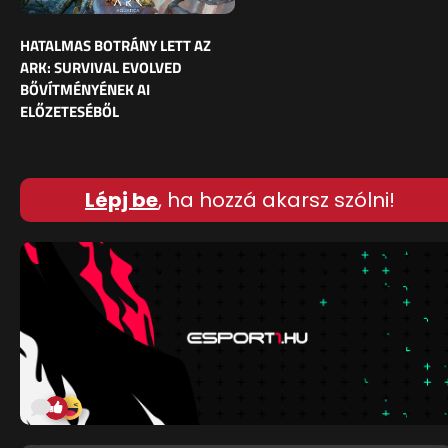
HATALMAS BOTRÁNY LETT AZ
ARK: SURVIVAL EVOLVED
BŐVÍTMÉNYÉNEK AI
ELŐZETESÉBŐL
Lépj be
, ha hozzá akarsz szólni!