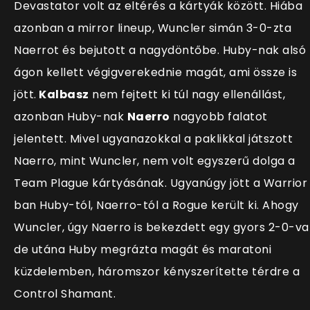
Devastator volt az eltérés a kártyák között. Hiába
azonban a mirror lineup, Wuncler simán 3-0-zta
Naerrot és bejutott a nagydöntőbe. Huby-nak alsó
ágon kellett végigverekednie magát, ami össze is
jött.
Kalbasz
nem fejtett ki túl nagy ellenállást,
azonban Huby-nak
Naerro
nagyobb falatot
jelentett. Mivel ugyanazokkal a paklikkal játszott
Naerro, mint Wuncler, nem volt egyszerű dolga a
Team Plague kártyásának. Ugyanúgy jött a Warrior
ban Huby-tól, Naerro-tól a Rogue került ki. Ahogy
Wuncler, úgy Naerro is bekezdett egy gyors 2-0-val
de utána Huby megrázta magát és maratoni
küzdelemben, háromszor kényszerítette térdre a
Control Shamant.