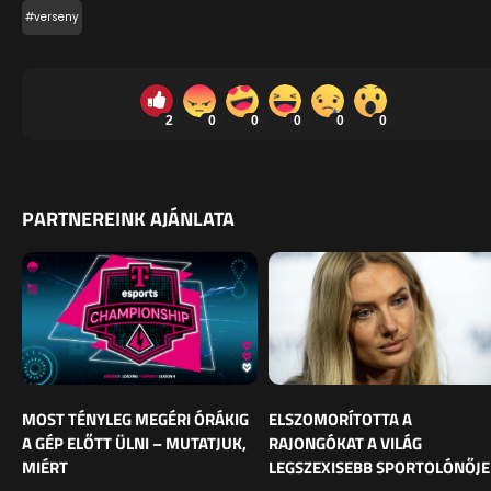
#verseny
2
0
0
0
0
0
PARTNEREINK AJÁNLATA
MOST TÉNYLEG MEGÉRI ÓRÁKIG
ELSZOMORÍTOTTA A
A GÉP ELŐTT ÜLNI – MUTATJUK,
RAJONGÓKAT A VILÁG
MIÉRT
LEGSZEXISEBB SPORTOLÓNŐJE