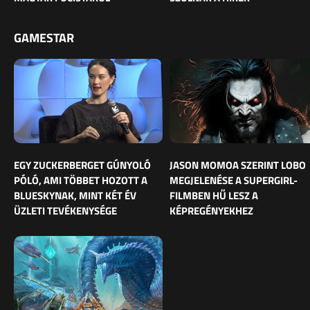
GAMESTAR
EGY ZUCKERBERGET GÚNYOLÓ
JASON MOMOA SZERINT LOBO
PÓLÓ, AMI TÖBBET HOZOTT A
MEGJELENÉSE A SUPERGIRL-
BLUESKYNAK, MINT KÉT ÉV
FILMBEN HŰ LESZ A
ÜZLETI TEVÉKENYSÉGE
KÉPREGÉNYEKHEZ