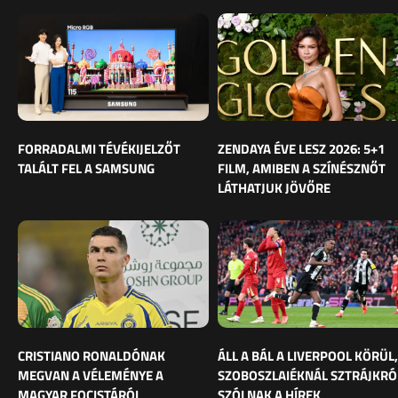
FORRADALMI TÉVÉKIJELZŐT
ZENDAYA ÉVE LESZ 2026: 5+1
TALÁLT FEL A SAMSUNG
FILM, AMIBEN A SZÍNÉSZNŐT
LÁTHATJUK JÖVŐRE
CRISTIANO RONALDÓNAK
ÁLL A BÁL A LIVERPOOL KÖRÜL,
MEGVAN A VÉLEMÉNYE A
SZOBOSZLAIÉKNÁL SZTRÁJKRÓ
MAGYAR FOCISTÁRÓL
SZÓLNAK A HÍREK