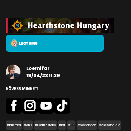
Loemifar
19/04/23 11:39
KÖVESS MINKET!
#blizzard
#cikk
#Hearthstone
#hír
#HS
#mondocon
#összefoglaló