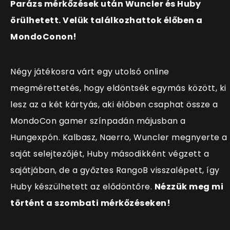
Parázs mérkőzések után Wuncler és Huby
örülhetett. Velük találkozhattok élőben a
MondoConon!
Négy játékosra várt egy utolsó online
megmérettetés, hogy eldöntsék egymás között, ki
lesz az a két kártyás, aki élőben csaphat össze a
MondoCon gamer színpadán májusban a
Hungexpón. Kalbasz, Naerro, Wuncler megnyerte a
saját selejtezőjét, Huby másodikként végzett a
sajátjában, de a győztes RangoB visszalépett, így
Huby készülhetett az elődöntőre.
Nézzük meg mi
történt a szombati mérkőzéseken!