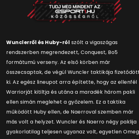
Wunclerről és Huby-ról
szólt a vigaszágas
rendszerben megrendezett, Conquest, Bo5
formátumú verseny. Az első körben már
összecsaptak, de végül Wuncler taktikája fizetődöt
ki. Az egész lineupot arra építette, hogy az ellenfél
Warriorját kitiltja és utána a maradék három pakli
ellen simán meglehet a győzelem. Ez a taktika
működött Huby ellen, de Naerroval szemben már
más volt a helyzet. Wuncler és Naerro négy paklija
gyakorlatilag teljesen ugyanaz volt, egyetlen Ome