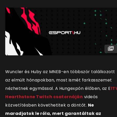
Wuncler és Huby az MNEB-en többször találkozott
az elmúlt hónapokban, most ismét farkasszemet
nézhetnek egymással. A Hungexpón élőben, az E
1T
Hearthstone Twitch csatornáján
videós
közvetítésben követhetitek a döntőt.
Ne
maradjatok le róla, mert garantáltak az