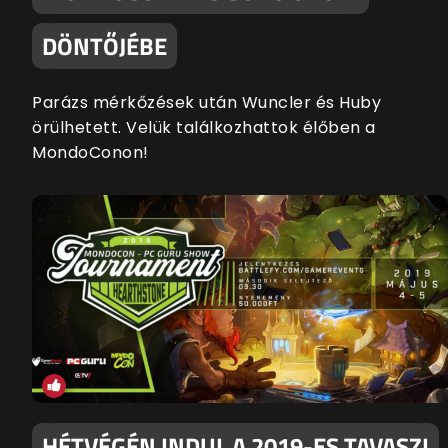
DÖNTŐJÉBE
Parázs mérkőzések után Wuncler és Huby
örülhetett. Velük találkozhattok élőben a
MondoConon!
HÉTVÉGÉN INDUL A 2019-ES TAVASZI