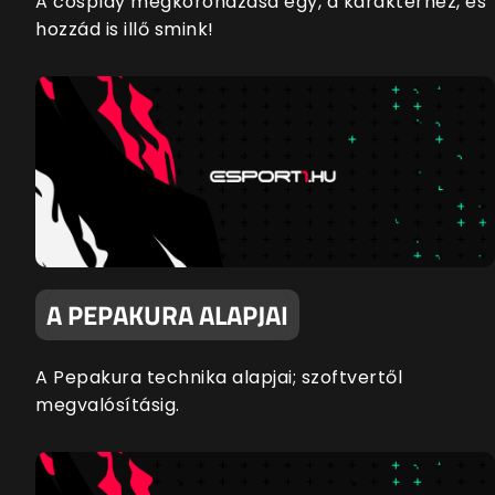
A cosplay megkoronázása egy, a karakterhez, és
hozzád is illő smink!
A PEPAKURA ALAPJAI
A Pepakura technika alapjai; szoftvertől
megvalósításig.