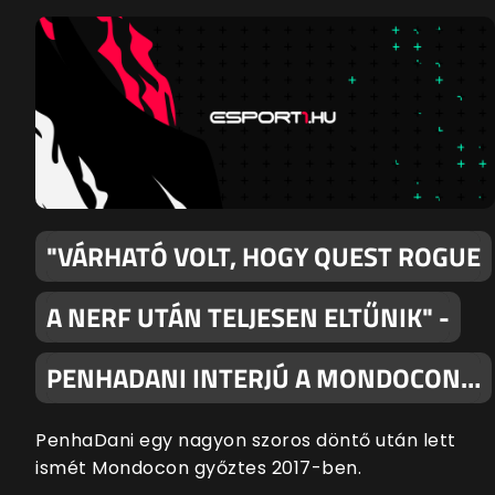
"VÁRHATÓ VOLT, HOGY QUEST ROGUE
A NERF UTÁN TELJESEN ELTŰNIK" -
PENHADANI INTERJÚ A MONDOCON…
PenhaDani egy nagyon szoros döntő után lett
ismét Mondocon győztes 2017-ben.