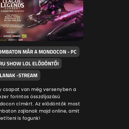
OMBATON MÁR A MONDOCON - PC
RU SHOW LOL ELŐDÖNTŐI
JLANAK -STREAM
y csapat van még versenyben a
ezer forintos összdíjazású
docon címért. Az elődöntők most
baton zajlanak majd online, amit
etíteni is fogunk!