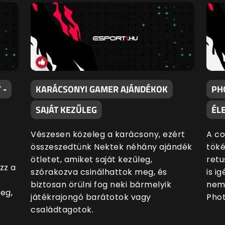
 -
KARÁCSONYI GAMER AJÁNDÉKOK
PH
SAJÁT KEZŰLEG
ÉL
Vészesen közeleg a karácsony, ezért
A co
összeszedtünk Nektek néhány ajándék
töké
ötletet, amiket saját kezűleg,
retu
zz a
szórakozva csinálhattok meg, és
is i
biztosan örülni fog neki bármelyik
nem 
eg,
játékrajongó barátotok vagy
Phot
családtagotok.