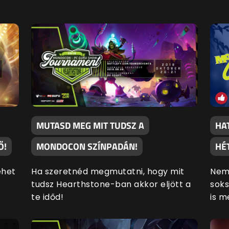
MUTASD MEG MIT TUDSZ A
HA
Ő!
MONDOCON SZÍNPADÁN!
HÉ
ehet
Ha szeretnéd megmutatni, hogy mit
Nemc
tudsz Hearthstone-ban akkor eljött a
soks
te időd!
is m