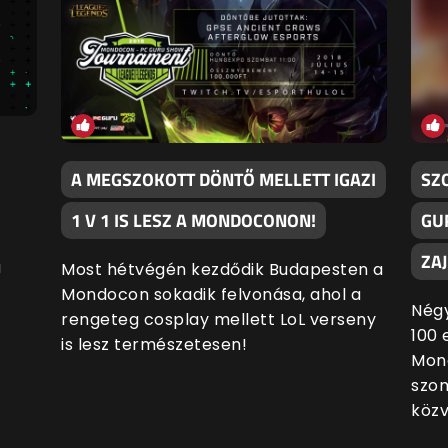
A MEGSZOKOTT DÖNTŐ MELLETT IGAZI
SZ
1 V 1 IS LESZ A MONDOCONON!
GU
ZA
a
Most hétvégén kezdődik Budapesten a
Mondocon sokadik felvonása, ahol a
Nég
rengeteg cosplay mellett LoL verseny
100 
is lesz természetesen!
Mon
szom
közv