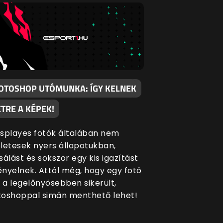
OTOSHOP UTÓMUNKA: ÍGY KELNEK
ETRE A KÉPEK!
splayes fotók általában nem
letesek nyers állapotukban,
sálást és sokszor egy kis igazítást
gényelnek. Attól még, hogy egy fotó
a legelőnyösebben sikerült,
oshoppal simán menthető lehet!