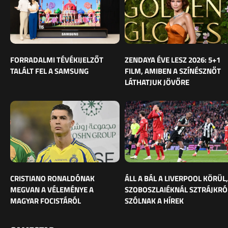
FORRADALMI TÉVÉKIJELZŐT
ZENDAYA ÉVE LESZ 2026: 5+1
TALÁLT FEL A SAMSUNG
FILM, AMIBEN A SZÍNÉSZNŐT
LÁTHATJUK JÖVŐRE
CRISTIANO RONALDÓNAK
ÁLL A BÁL A LIVERPOOL KÖRÜL,
MEGVAN A VÉLEMÉNYE A
SZOBOSZLAIÉKNÁL SZTRÁJKRÓ
MAGYAR FOCISTÁRÓL
SZÓLNAK A HÍREK