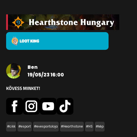
Ben
19/05/23 16:00
KÖVESS MINKET!
#cikk
#esport
#evesportoloja
#Hearthstone
#HS
#kép