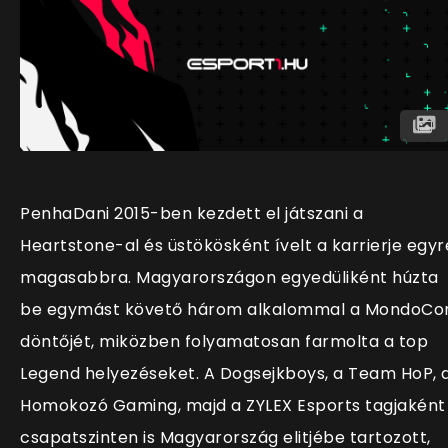
PenhaDani 2015-ben kezdett el játszani a
Heartstone-al és üstökösként ívelt a karrierje egyr
magasabbra. Magyarországon egyedüliként húzta
be egymást követő három alkalommal a MondoCo
döntőjét, miközben folyamatosan farmolta a top
Legend helyezéseket. A Dogsejkboys, a Team HoP, 
Homokozó Gaming, majd a ZYLEX Esports tagjaként
csapatszinten is Magyarország elitjébe tartozott,