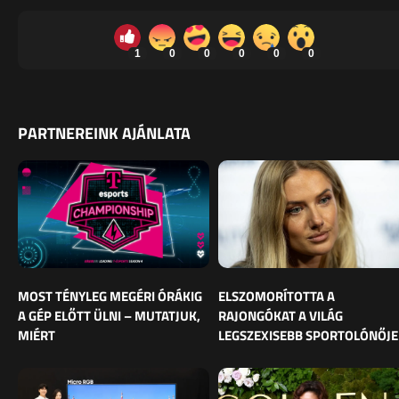
1
0
0
0
0
0
PARTNEREINK AJÁNLATA
MOST TÉNYLEG MEGÉRI ÓRÁKIG
ELSZOMORÍTOTTA A
A GÉP ELŐTT ÜLNI – MUTATJUK,
RAJONGÓKAT A VILÁG
MIÉRT
LEGSZEXISEBB SPORTOLÓNŐJE