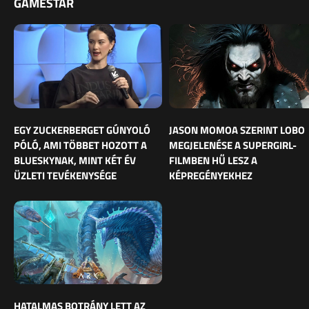
GAMESTAR
EGY ZUCKERBERGET GÚNYOLÓ
JASON MOMOA SZERINT LOBO
PÓLÓ, AMI TÖBBET HOZOTT A
MEGJELENÉSE A SUPERGIRL-
BLUESKYNAK, MINT KÉT ÉV
FILMBEN HŰ LESZ A
ÜZLETI TEVÉKENYSÉGE
KÉPREGÉNYEKHEZ
HATALMAS BOTRÁNY LETT AZ