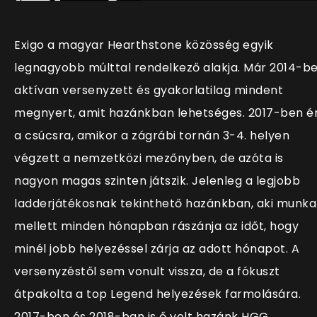
Exigo a magyar Hearthstone közösség egyik
legnagyobb múlttal rendelkező alakja. Már 2014-b
aktívan versenyzett és gyakorlatilag mindent
megnyert, amit hazánkban lehetséges. 2017-ben é
a csúcsra, amikor a zágrábi tornán 3-4. helyen
végzett a nemzetközi mezőnyben, de azóta is
nagyon magas szinten játszik. Jelenleg a legjobb
ladderjátékosnak tekinthető hazánkban, aki munka
mellett minden hónapban rászánja az időt, hogy
minél jobb helyezéssel zárja az adott hónapot. A
versenyzéstől sem vonult vissza, de a fókuszt
átpakolta a top Legend helyezések farmolására.
2017-ben és 2018-ban is ő volt hazánk HGG