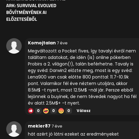
ARK: SURVIVAL EVOLVED
BŐVÍTMÉNYÉNEK AI
ELŐZETESÉBŐL
Komojtalan
7 éve
Megváltozott a Pocket fives, így tavalyi évről nem
találtam adatokat, de idén (is) online pókerben
Probirs a 2. világon(!), talán beférhetne. Tavaly is
egy svéd: Darwin2 előzte meg, most is egy svéd:
Lena900 van csak előtte 800 ponttal: 11.7-10.9k
pont. Valamikor fél éve néztem utoljára, akkor
8.5M$ -t nyert, most 12.5M$ -nál jár. Persze ebből
lejönnek a buyinek, de nem tévedek nagyot ha fél
év alatt 2.5M$+ -t nyert.
0
0
0
Válasz
mekler87
7 éve
hát azért jó látni ezeket az eredményeket