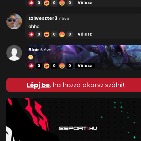
0
0
0
Válasz
szilveszter3
7 éve
ahha
0
0
0
Válasz
Blair
6 éve
0
0
0
Válasz
Lépj be
, ha hozzá akarsz szólni!