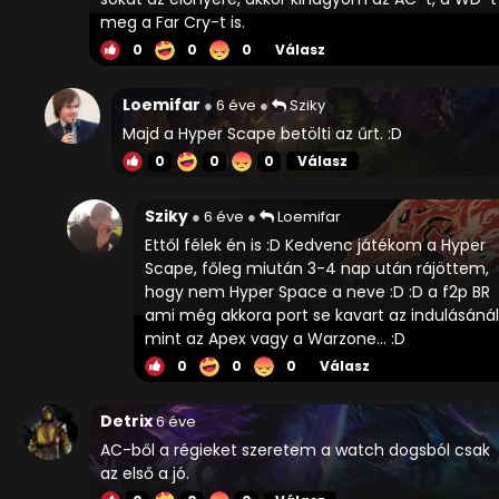
meg a Far Cry-t is.
0
0
0
Válasz
Loemifar
6 éve
Sziky
Majd a Hyper Scape betölti az űrt. :D
0
0
0
Válasz
Sziky
6 éve
Loemifar
Ettől félek én is :D Kedvenc játékom a Hyper
Scape, főleg miután 3-4 nap után rájöttem,
hogy nem Hyper Space a neve :D :D a f2p BR
ami még akkora port se kavart az indulásánál
mint az Apex vagy a Warzone... :D
0
0
0
Válasz
Detrix
6 éve
AC-ből a régieket szeretem a watch dogsból csak
az első a jó.