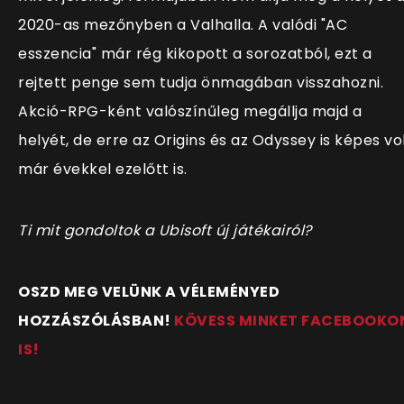
2020-as mezőnyben a Valhalla. A valódi "AC
esszencia" már rég kikopott a sorozatból, ezt a
rejtett penge sem tudja önmagában visszahozni.
Akció-RPG-ként valószínűleg megállja majd a
helyét, de erre az Origins és az Odyssey is képes vo
már évekkel ezelőtt is.
Ti mit gondoltok a Ubisoft új játékairól?
OSZD MEG VELÜNK A VÉLEMÉNYED
HOZZÁSZÓLÁSBAN!
KÖVESS MINKET FACEBOOKO
IS!