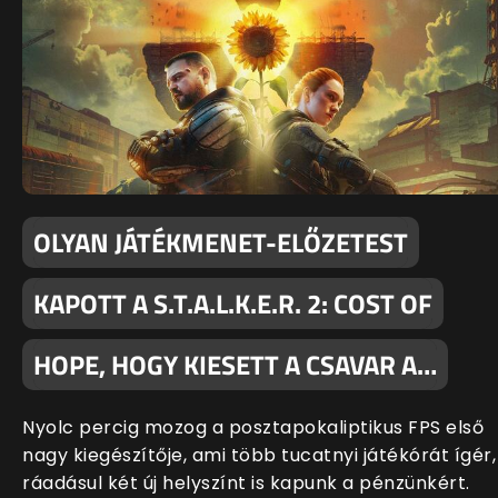
OLYAN JÁTÉKMENET-ELŐZETEST
KAPOTT A S.T.A.L.K.E.R. 2: COST OF
HOPE, HOGY KIESETT A CSAVAR A…
Nyolc percig mozog a posztapokaliptikus FPS első
nagy kiegészítője, ami több tucatnyi játékórát ígér,
ráadásul két új helyszínt is kapunk a pénzünkért.