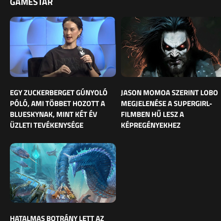
GAMESTAR
EGY ZUCKERBERGET GÚNYOLÓ
JASON MOMOA SZERINT LOBO
PÓLÓ, AMI TÖBBET HOZOTT A
MEGJELENÉSE A SUPERGIRL-
BLUESKYNAK, MINT KÉT ÉV
FILMBEN HŰ LESZ A
ÜZLETI TEVÉKENYSÉGE
KÉPREGÉNYEKHEZ
HATALMAS BOTRÁNY LETT AZ