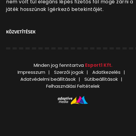
nem volt túl elegáns lépés fizetős fal mögé zárni a
játék hosszúnak ígérkező betekintőjét.
KÖZVETÍTÉSEK
Minden jog fenntartva
Esport1 Kft.
Impresszum
Szerzői jogok
Adatkezelés
Adatvédelmi beállítások
Sütibeállítások
Felhasználási Feltételek