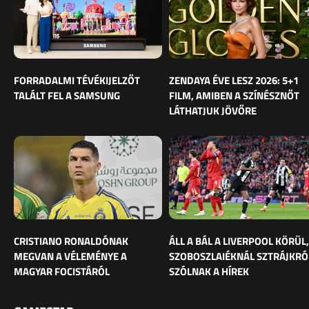
FORRADALMI TÉVÉKIJELZŐT
ZENDAYA ÉVE LESZ 2026: 5+1
TALÁLT FEL A SAMSUNG
FILM, AMIBEN A SZÍNÉSZNŐT
LÁTHATJUK JÖVŐRE
CRISTIANO RONALDÓNAK
ÁLL A BÁL A LIVERPOOL KÖRÜL,
MEGVAN A VÉLEMÉNYE A
SZOBOSZLAIÉKNÁL SZTRÁJKRÓ
MAGYAR FOCISTÁRÓL
SZÓLNAK A HÍREK