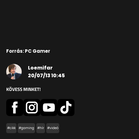
Forrás: PC Gamer
Loemifar
20/07/13 10:45
KÖVESS MINKET!
#cikk
#gaming
#hír
#videó