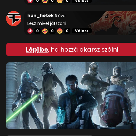
0
0
0
Válasz
hun_hetek
6 éve
Lesz mivel játszani
0
0
0
Válasz
Lépj be
, ha hozzá akarsz szólni!