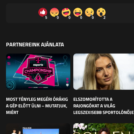
5
0
0
0
0
2
PARTNEREINK AJÁNLATA
MOST TÉNYLEG MEGÉRI ÓRÁKIG
ELSZOMORÍTOTTA A
A GÉP ELŐTT ÜLNI – MUTATJUK,
RAJONGÓKAT A VILÁG
MIÉRT
LEGSZEXISEBB SPORTOLÓNŐJE