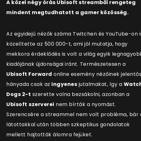
A közel négy órás Ubisoft streamből rengeteg
mindent megtudhatott a gamer közösség.
Az egyidejű nézők száma Twitchen és YouTube-on i
közelítette az 500 000-t, ami jól mutatja, hogy
mekkora érdeklődés is volt a világ egyik legnagyob
kiadójának újdonságai iránt. Természetesen a
Ubisoft Forward
online esemény nézőinek jelentő
hányada csak az
ingyenes
jutalmakat, így a
Watc
Dogs 2-t
szerette volna bezsákolni, azonban a
Ubisoft
szerverei
nem bírták a nyomást.
Szerencsére a streammel nem volt probléma, bár 
látottakkal után többen szkeptikus gondolatok
mellett hajtották álomra fejüket.