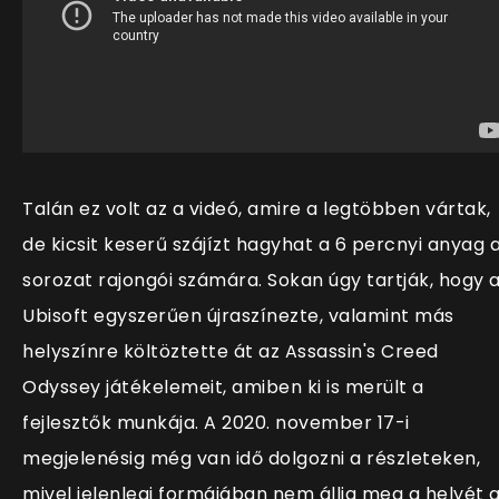
Talán ez volt az a videó, amire a legtöbben vártak,
de kicsit keserű szájízt hagyhat a 6 percnyi anyag 
sorozat rajongói számára. Sokan úgy tartják, hogy 
Ubisoft egyszerűen újraszínezte, valamint más
helyszínre költöztette át az Assassin's Creed
Odyssey játékelemeit, amiben ki is merült a
fejlesztők munkája. A 2020. november 17-i
megjelenésig még van idő dolgozni a részleteken,
mivel jelenlegi formájában nem állja meg a helyét 