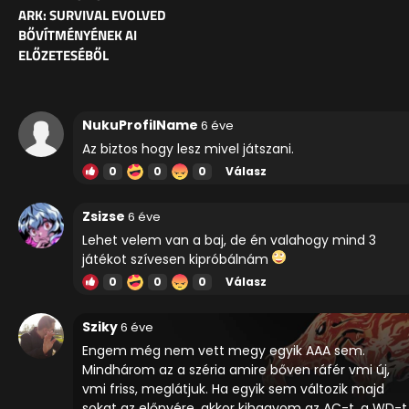
ARK: SURVIVAL EVOLVED
BŐVÍTMÉNYÉNEK AI
ELŐZETESÉBŐL
NukuProfilName
6 éve
Az biztos hogy lesz mivel játszani.
0
0
0
Válasz
Zsizse
6 éve
Lehet velem van a baj, de én valahogy mind 3
játékot szívesen kipróbálnám
0
0
0
Válasz
Sziky
6 éve
Engem még nem vett megy egyik AAA sem.
Mindhárom az a széria amire bőven ráfér vmi új,
vmi friss, meglátjuk. Ha egyik sem változik majd
sokat az előnyére, akkor kihagyom az AC-t, a WD-t