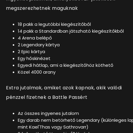
megszerezhetnek maguknak
18 pakk a legutóbbi kiegészítőből
14 pakk a Standardban játszható kiegészítőkből
4 Arena belépő
2 Legendary kártya
2 Epic kártya
Egy hőskinézet
Egyedi hátlap, ami a kiegészítőhöz köthető
Közel 4000 arany
Extra jutalmak, amiket azok kapnak, akik valódi
pénzzel fizetnek a Battle Passért
Az összes ingyenes jutalom
Egy darab nem betörhető Legendary (különleges la
mint Kael'Thas vagy Sathrovarr)