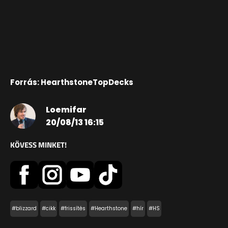
Forrás: HearthstoneTopDecks
Loemifar
20/08/13 16:15
KÖVESS MINKET!
#blizzard
#cikk
#frissítés
#Hearthstone
#hír
#HS