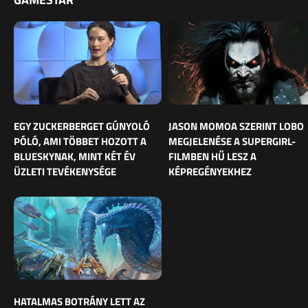
EGY ZUCKERBERGET GÚNYOLÓ
JASON MOMOA SZERINT LOBO
PÓLÓ, AMI TÖBBET HOZOTT A
MEGJELENÉSE A SUPERGIRL-
BLUESKYNAK, MINT KÉT ÉV
FILMBEN HŰ LESZ A
ÜZLETI TEVÉKENYSÉGE
KÉPREGÉNYEKHEZ
HATALMAS BOTRÁNY LETT AZ