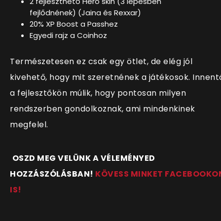
2 fejleszthető Hero skin (3 lépésben
fejlődnének) (Jaina és Rexxar)
20% XP Boost a Passhez
Egyedi rajz a Coinhoz
Természetesen ez csak egy ötlet, de elég jól
kivehető, hogy mit szeretnének a játékosok. Innent
a fejlesztőkön múlik, hogy pontosan milyen
rendszerben gondolkoznak, ami mindenkinek
megfelel.
OSZD MEG VELÜNK A VÉLEMÉNYED
HOZZÁSZÓLÁSBAN!
KÖVESS MINKET FACEBOOKO
IS!