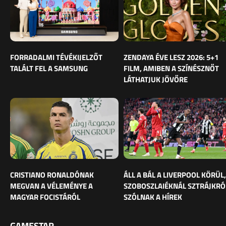
FORRADALMI TÉVÉKIJELZŐT
ZENDAYA ÉVE LESZ 2026: 5+1
TALÁLT FEL A SAMSUNG
FILM, AMIBEN A SZÍNÉSZNŐT
LÁTHATJUK JÖVŐRE
CRISTIANO RONALDÓNAK
ÁLL A BÁL A LIVERPOOL KÖRÜL,
MEGVAN A VÉLEMÉNYE A
SZOBOSZLAIÉKNÁL SZTRÁJKRÓ
MAGYAR FOCISTÁRÓL
SZÓLNAK A HÍREK
GAMESTAR