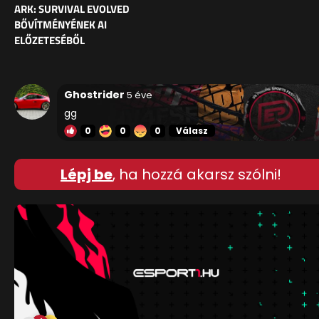
ARK: SURVIVAL EVOLVED
BŐVÍTMÉNYÉNEK AI
ELŐZETESÉBŐL
Ghostrider
5 éve
gg
0
0
0
Válasz
Lépj be
, ha hozzá akarsz szólni!