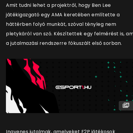
Amit tudni lehet a projektről, hogy Ben Lee
játékigazgató egy AMA keretében említette a
háttérben folyó munkát, szóval tényleg nem
pletykáról van szó. Készítettek egy felmérést is, am
a jutalmazási rendszerre fókuszált első sorban.
Ingyenes jutalmak, amelyeket F2P játékosok