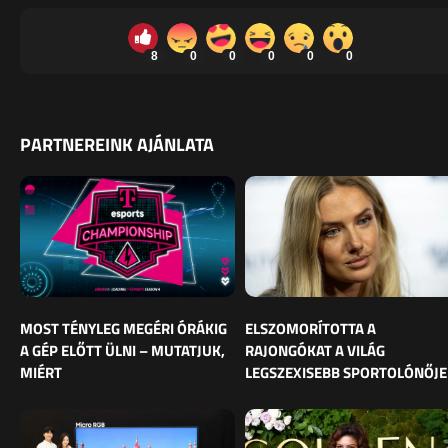
8
0
0
0
0
0
PARTNEREINK AJÁNLATA
MOST TÉNYLEG MEGÉRI ÓRÁKIG
ELSZOMORÍTOTTA A
A GÉP ELŐTT ÜLNI – MUTATJUK,
RAJONGÓKAT A VILÁG
MIÉRT
LEGSZEXISEBB SPORTOLÓNŐJE