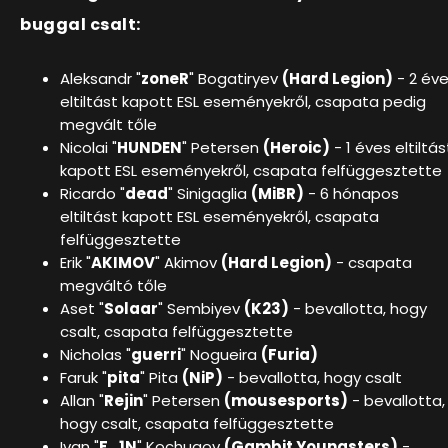
buggal csalt:
Aleksandr "
zoneR
" Bogatiryev
(Hard Legion)
- 2 év
eltiltást kapott ESL eseményekről, csapata pedig
megvált tőle
Nicolai "
HUNDEN
" Petersen
(Heroic)
- 1 éves eltiltás
kapott ESL eseményekről, csapata felfüggesztette
Ricardo "
dead
" Sinigaglia
(MiBR)
- 6 hónapos
eltiltást kapott ESL eseményekről, csapata
felfüggesztette
Erik "
AKIMOV
" Akimov
(Hard Legion)
- csapata
megváltó tőle
Aset "
Solaar
" Sembiyev
(K23)
- bevallotta, hogy
csalt, csapata felfüggesztette
Nicholas "
guerri
" Nogueira
(Furia)
Faruk "
pita
" Pita
(NiP)
- bevallotta, hogy csalt
Allan "
Rejin
" Petersen
(mousesports)
- bevallotta,
hogy csalt, csapata felfüggesztette
Ivan "
F_1N
" Kochugov
(Gambit Youngsters)
-