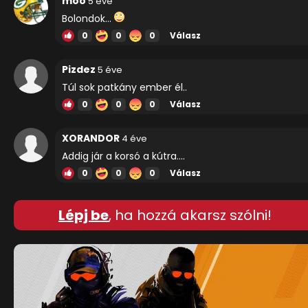
moo
5 éve
Bolondok...
0
0
0
Válasz
Pizdez
5 éve
Túl sok patkány ember él..
0
0
0
Válasz
XORANDOR
4 éve
Addig jár a korsó a kútra....
0
0
0
Válasz
Lépj be
, ha hozzá akarsz szólni!