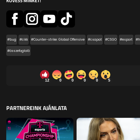
KÖVESS MINKET!
#bug
#cikk
#Counter-strike: Global Offensive
#csapat
#CSGO
#esport
#h
#összefoglaló
12
0
0
0
0
5
PARTNEREINK AJÁNLATA