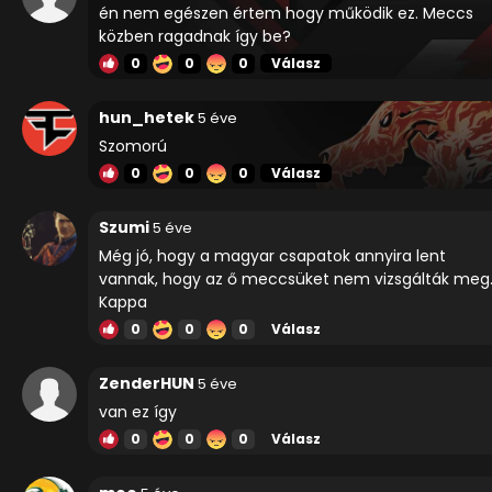
én nem egészen értem hogy működik ez. Meccs
közben ragadnak így be?
0
0
0
Válasz
hun_hetek
5 éve
Szomorú
0
0
0
Válasz
Szumi
5 éve
Még jó, hogy a magyar csapatok annyira lent
vannak, hogy az ő meccsüket nem vizsgálták meg
Kappa
0
0
0
Válasz
ZenderHUN
5 éve
van ez így
0
0
0
Válasz