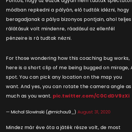
Fontos, hogy az edzők ugyan nem tudtak spectato
módban repkedni a pályán, elő tudták idézni, hogy
beragadjanak a pálya bizonyos pontjain, ahol teljes
rálátásuk volt mindenre, ráadásul az ellenfél
pénzeire is rá tudtak nézni.
For those wondering how this coaching bug works,
here is a short clip of me being bugged on mirage, 
spot. You can pick any location on the map you
want. And yes, you can rotate the camera angle as
much as you want.
pic.twitter.com/C0CdDV9zXi
— Michal Slowinski (@michau9_)
August 31, 2020
Mindez már éve óta a játék része volt, de most