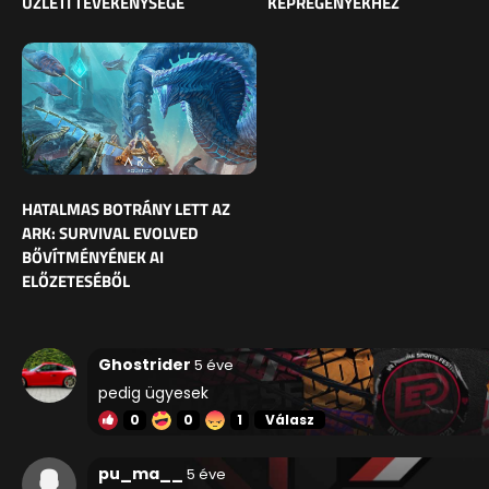
ÜZLETI TEVÉKENYSÉGE
KÉPREGÉNYEKHEZ
HATALMAS BOTRÁNY LETT AZ
ARK: SURVIVAL EVOLVED
BŐVÍTMÉNYÉNEK AI
ELŐZETESÉBŐL
Ghostrider
5 éve
pedig ügyesek
0
0
1
Válasz
pu_ma__
5 éve