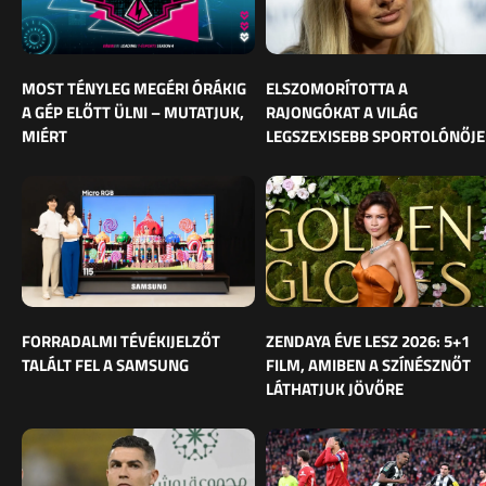
MOST TÉNYLEG MEGÉRI ÓRÁKIG
ELSZOMORÍTOTTA A
A GÉP ELŐTT ÜLNI – MUTATJUK,
RAJONGÓKAT A VILÁG
MIÉRT
LEGSZEXISEBB SPORTOLÓNŐJE
FORRADALMI TÉVÉKIJELZŐT
ZENDAYA ÉVE LESZ 2026: 5+1
TALÁLT FEL A SAMSUNG
FILM, AMIBEN A SZÍNÉSZNŐT
LÁTHATJUK JÖVŐRE