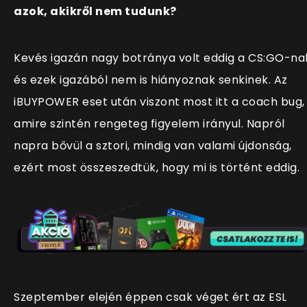
azok, akikről nem tudunk?
Kevés igazán nagy botránya volt eddig a CS:GO-na
és ezek igazából nem is hiányoznak senkinek. Az
iBUYPOWER eset után viszont most itt a coach bug,
amire szintén rengeteg figyelem irányul. Napról
napra bővül a sztori, mindig van valami újdonság,
ezért most összeszedtük, hogy mi is történt eddig.
Szeptember elején éppen csak véget ért az ESL