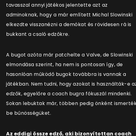
tavasszal annyi játékos jelentette azt az
adminoknak, hogy a már említett
Michal Slowinski
elkezdte visszanézni a demókat és rövidesen rá is
bukkant a csaló edzőkre.
A bugot azóta már patchelte a Valve, de Slowinski
elmondása szerint, ha nem is pontosan így, de
hasonlóan működő bugok továbbra is vannak a
játékban. Nem tudni, hogy azokat is használták-e a
edzők, egyelőre a coach bugra fókuszál mindenki.
Sokan lebuktak már, többen pedig önként ismerté
be bűnösségüket.
Az eddigi össze edző, aki bizonyítottan coach