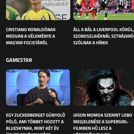
CRISTIANO RONALDÓNAK
ÁLL A BÁL A LIVERPOOL KÖRÜL,
MEGVAN A VÉLEMÉNYE A
SZOBOSZLAIÉKNÁL SZTRÁJKRÓ
MAGYAR FOCISTÁRÓL
SZÓLNAK A HÍREK
GAMESTAR
EGY ZUCKERBERGET GÚNYOLÓ
JASON MOMOA SZERINT LOBO
PÓLÓ, AMI TÖBBET HOZOTT A
MEGJELENÉSE A SUPERGIRL-
BLUESKYNAK, MINT KÉT ÉV
FILMBEN HŰ LESZ A