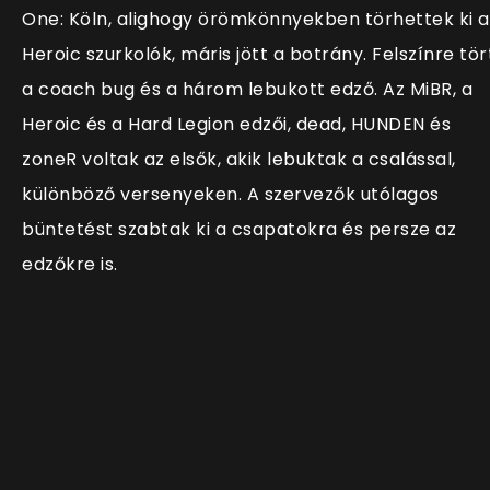
One: Köln, alighogy örömkönnyekben törhettek ki a
Heroic szurkolók, máris jött a botrány. Felszínre tör
a coach bug és a három lebukott edző. Az MiBR, a
Heroic és a Hard Legion edzői, dead, HUNDEN és
zoneR voltak az elsők, akik lebuktak a csalással,
különböző versenyeken. A szervezők utólagos
büntetést szabtak ki a csapatokra és persze az
edzőkre is.