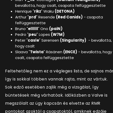
bevallotta, hogy csalt, csapata felfüggesztette
Henrique "
rikz
" Waku
(DETONA)
Arthur "
prd
" Resende
(Red Canids)
- csapata
felfüggesztette
Bruno "
ellllll
" Ono
(paiN)
Pedro "
peu
" Lopes
(W7M)
Peter "
casle
" Sørensen
(Singularity)
- bevallotta,
hogy csalt
Slaava "
Twista
" Räsänen
(ENCE)
- bevallotta, hogy
csalt, csapata felfüggesztette
Feltehetőleg nem ez a végleges lista, de sajnos má
így is sokkal többen vannak rajta, mint az vártuk.
Sok edző esetében zajlik még a vizsgálat, így
büntetések még várhatóak. Időközben a Valve is
megszólalt az ügy kapcsán és elvette az RMR
pontokat azoktól a csapatoktól, amiknek edzője