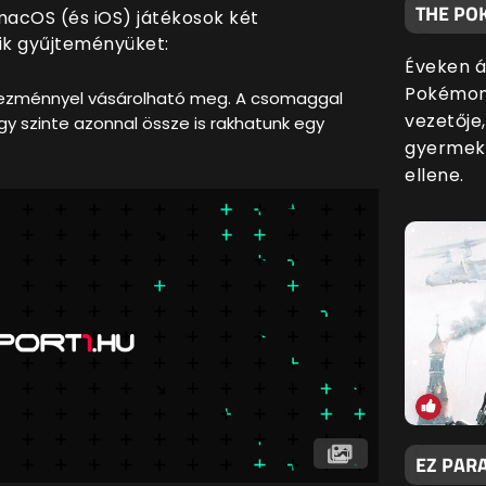
THE PO
macOS (és iOS) játékosok két
k gyűjteményüket:
Éveken át
Pokémon 
vezménnyel vásárolható meg. A csomaggal
vezetője
y szinte azonnal össze is rakhatunk egy
gyermekp
ellene.
EZ PARA