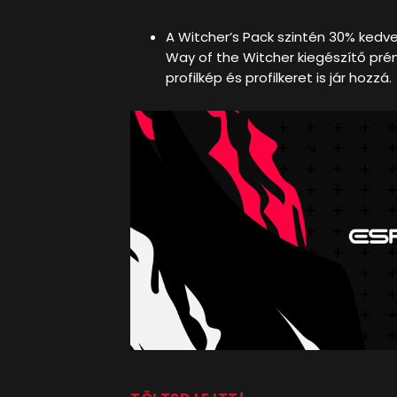
A Witcher’s Pack szintén 30% ked
Way of the Witcher kiegészítő prém
profilkép és profilkeret is jár hozzá.