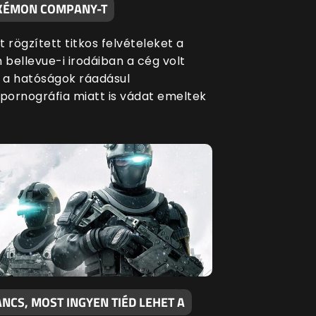
KÉMON COMPANY-T
 rögzített titkos felvételeket a
bellevue-i irodáiban a cég volt
, a hatóságok ráadásul
ornográfia miatt is vádat emeltek
NCS, MOST INGYEN TIÉD LEHET A