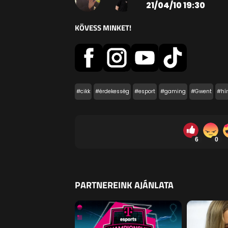
21/04/10 19:30
KÖVESS MINKET!
#cikk
#érdekesség
#esport
#gaming
#Gwent
#hír
6
0
PARTNEREINK AJÁNLATA