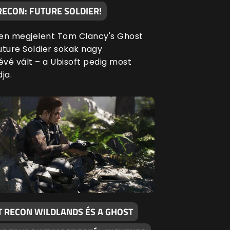
RECON: FUTURE SOLDIER!
en megjelent Tom Clancy's Ghost
uture Soldier sokak nagy
vé vált – a Ubisoft pedig most
ja.
T RECON WILDLANDS ÉS A GHOST