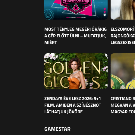
MOST TÉNYLEG MEGÉRI ÓRÁKIG
ELSZOMORÍ
A GÉP ELŐTT ÜLNI – MUTATJUK,
RAJONGÓKAT
MIÉRT
LEGSZEXISE
ZENDAYA ÉVE LESZ 2026: 5+1
CRISTIANO
FILM, AMIBEN A SZÍNÉSZNŐT
MEGVAN A 
LÁTHATJUK JÖVŐRE
MAGYAR FO
GAMESTAR