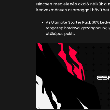
Nincsen megjelenés akció nélkül: a 
kedvezményes csomaggal bővítheti
Az Ultimate Starter Pack 30% ked
rengeteg hordóval gazdagodunk, íg
ütőképes paklit.