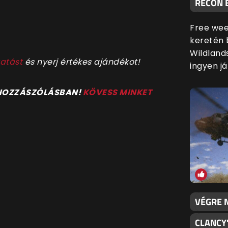
RECON 
Free wee
keretén 
Wildland
atást
és nyerj értékes ajándékot!
ingyen já
 HOZZÁSZÓLÁSBAN!
KÖVESS MINKET
VÉGRE N
CLANCY