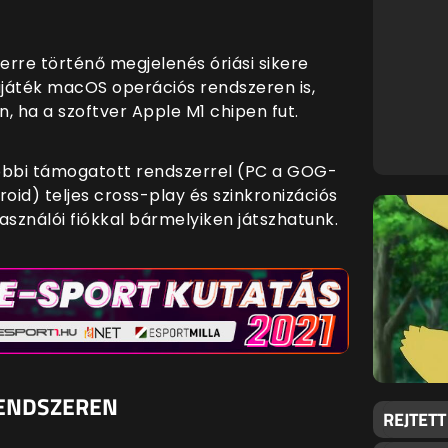
erre történő megjelenés óriási sikere
játék macOS operációs rendszeren is,
 ha a szoftver Apple M1 chipen fut.
bbi támogatott rendszerrel (PC a GOG-
oid) teljes cross-play és szinkronizációs
használói fiókkal bármelyiken játszhatunk.
RENDSZEREN
REJTET