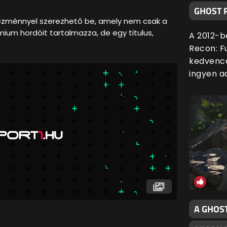
GHOST 
vezménnyel szerezhető be, amely nem csak a
ium hordóit tartalmazza, de egy titulus,
A 2012-b
Recon: F
kedvencé
ingyen ad
A GHOS