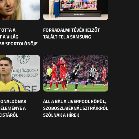
TOTTA A
FORRADALMI TÉVÉKIJELZŐT
 A VILÁG
TALÁLT FEL A SAMSUNG
BB SPORTOLÓNŐJE
 RONALDÓNAK
ÁLL A BÁL A LIVERPOOL KÖRÜL,
VÉLEMÉNYE A
SZOBOSZLAIÉKNÁL SZTRÁJKRÓL
CISTÁRÓL
SZÓLNAK A HÍREK