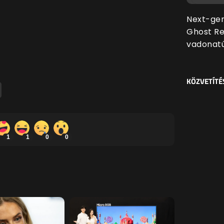
Next-gen
Ghost Re
vadonatúj
KÖZVETÍTÉ
1
1
0
0