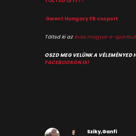
TÖLTSD LE ITT!
Gwent Hungary FB csoport
Töltsd ki az
éves magyar e-sportkut
OSZD MEG VELÜNK A VÉLEMÉNYED
FACEBOOKON IS!
Sziky,Ganfi