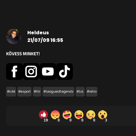
Heldeus
21/07/09 16:55
KÖVESS MINKET!
#cikk
#esport
#hír
#LeagueofLegends
#LoL
#retro
19
0
0
0
0
3