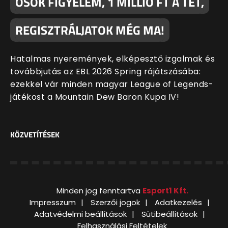
OSOK FIGYELEM, 1 MILLIÓ FT A TÉT,
REGISZTRÁLJATOK MÉG MA!
Hatalmas nyeremények, elképesztő izgalmak és
továbbjutás az EBL 2026 Spring rájátszásába:
ezekkel vár minden magyar League of Legends-
játékost a Mountain Dew Baron Kupa IV!
KÖZVETÍTÉSEK
Minden jog fenntartva
Esport1 Kft.
Impresszum
Szerzői jogok
Adatkezelés
Adatvédelmi beállítások
Sütibeállítások
Felhasználási Feltételek