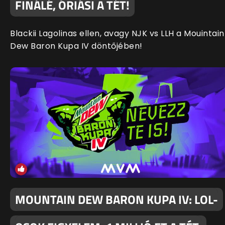
FINÁLÉ, ÓRIÁSI A TÉT!
Blackii Lagolinas ellen, avagy NJK vs LLH a Mouintain
Dew Baron Kupa IV döntőjében!
MOUNTAIN DEW BARON KUPA IV: LOL-