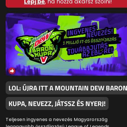
Lépj be
, ha hozzá akarsz szólni!
LOL: ÚJRA ITT A MOUNTAIN DEW BARO
KUPA, NEVEZZ, JÁTSSZ ÉS NYERJ!
Teljesen ingyenes a nevezés Magyarország
legnagyobb összdíjazású League of Legends