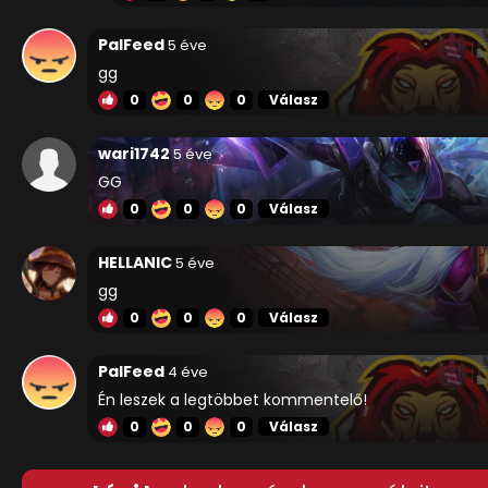
PalFeed
5 éve
gg
0
0
0
Válasz
wari1742
5 éve
GG
0
0
0
Válasz
HELLANIC
5 éve
gg
0
0
0
Válasz
PalFeed
4 éve
Én leszek a legtöbbet kommentelő!
0
0
0
Válasz