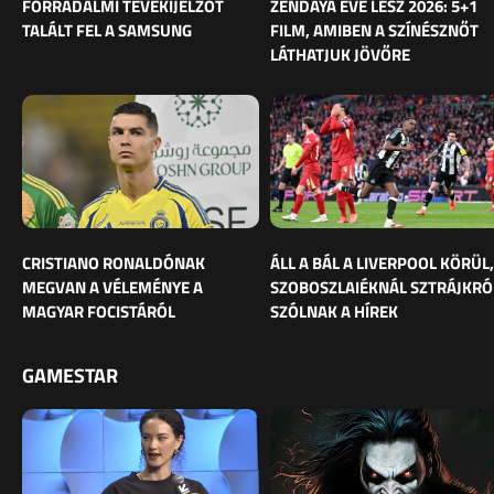
FORRADALMI TÉVÉKIJELZŐT
ZENDAYA ÉVE LESZ 2026: 5+1
TALÁLT FEL A SAMSUNG
FILM, AMIBEN A SZÍNÉSZNŐT
LÁTHATJUK JÖVŐRE
CRISTIANO RONALDÓNAK
ÁLL A BÁL A LIVERPOOL KÖRÜL,
MEGVAN A VÉLEMÉNYE A
SZOBOSZLAIÉKNÁL SZTRÁJKRÓ
MAGYAR FOCISTÁRÓL
SZÓLNAK A HÍREK
GAMESTAR