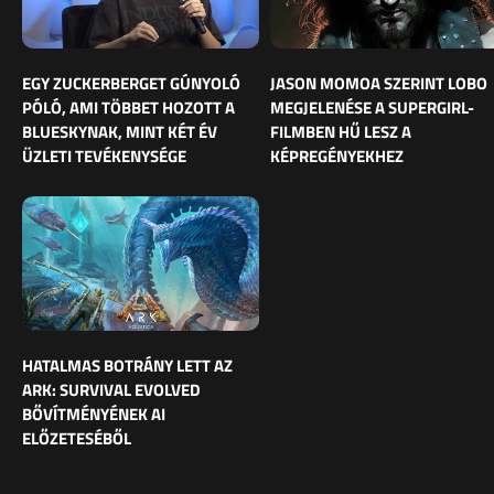
EGY ZUCKERBERGET GÚNYOLÓ
JASON MOMOA SZERINT LOBO
PÓLÓ, AMI TÖBBET HOZOTT A
MEGJELENÉSE A SUPERGIRL-
BLUESKYNAK, MINT KÉT ÉV
FILMBEN HŰ LESZ A
ÜZLETI TEVÉKENYSÉGE
KÉPREGÉNYEKHEZ
HATALMAS BOTRÁNY LETT AZ
ARK: SURVIVAL EVOLVED
BŐVÍTMÉNYÉNEK AI
ELŐZETESÉBŐL