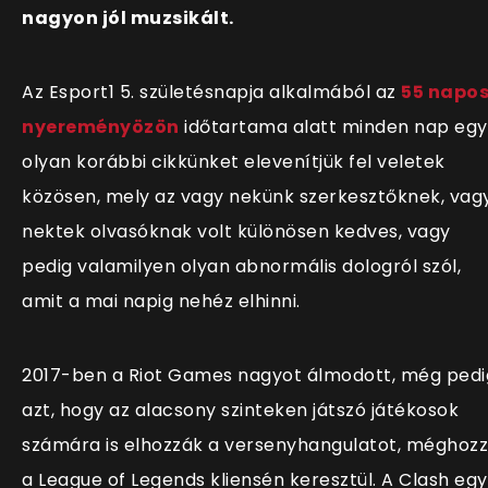
nagyon jól muzsikált.
Az Esport1 5. születésnapja alkalmából az
55 napo
nyereményözön
időtartama alatt minden nap egy
olyan korábbi cikkünket elevenítjük fel veletek
közösen, mely az vagy nekünk szerkesztőknek, vag
nektek olvasóknak volt különösen kedves, vagy
pedig valamilyen olyan abnormális dologról szól,
amit a mai napig nehéz elhinni.
2017-ben a Riot Games nagyot álmodott, még pedi
azt, hogy az alacsony szinteken játszó játékosok
számára is elhozzák a versenyhangulatot, méghoz
a League of Legends kliensén keresztül. A Clash egy