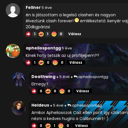
Fellner
5 éve
én is játszottam a legelső clashen és nagyon
élveztünk clash forever!
emlékeztető: kenyér vaj
20dkgpárizsi
1
1
0
Válasz
apheliospontgg
5 éve
Kinek hoty tetszik az uj profiljepem??
1
0
0
Válasz
Deathwing
5 éve
apheliospontgg
Elmegy?
0
0
0
Válasz
Heldeus
5 éve
apheliospontgg
Amikor Apheliosozok Cait ellen pont így szoktam
nézni a kedves hugira a Calibrumért! :)
0
1
0
Válasz