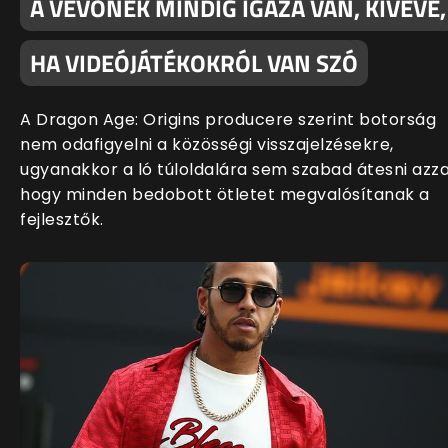
A VEVŐNEK MINDIG IGAZA VAN, KIVÉVE,
HA VIDEÓJÁTÉKOKRÓL VAN SZÓ
A Dragon Age: Origins producere szerint botorság
nem odafigyelni a közösségi visszajelzésekre,
ugyanakkor a ló túloldalára sem szabad átesni azza
hogy minden bedobott ötletet megvalósítanak a
fejlesztők.