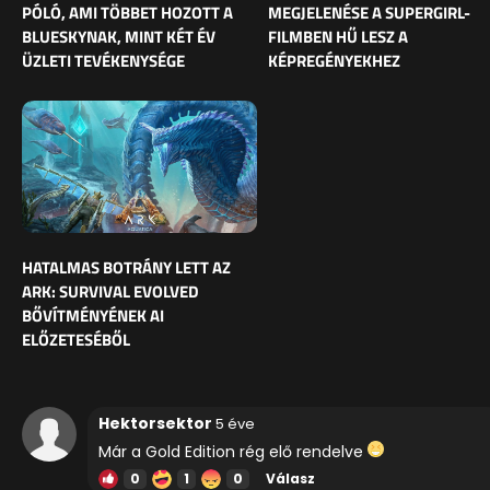
PÓLÓ, AMI TÖBBET HOZOTT A
MEGJELENÉSE A SUPERGIRL-
BLUESKYNAK, MINT KÉT ÉV
FILMBEN HŰ LESZ A
ÜZLETI TEVÉKENYSÉGE
KÉPREGÉNYEKHEZ
HATALMAS BOTRÁNY LETT AZ
ARK: SURVIVAL EVOLVED
BŐVÍTMÉNYÉNEK AI
ELŐZETESÉBŐL
Hektorsektor
5 éve
Már a Gold Edition rég elő rendelve
0
1
0
Válasz