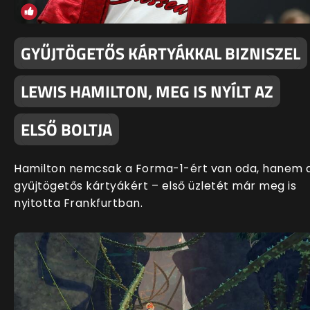
GYŰJTÖGETŐS KÁRTYÁKKAL BIZNISZEL
LEWIS HAMILTON, MEG IS NYÍLT AZ
ELSŐ BOLTJA
Hamilton nemcsak a Forma-1-ért van oda, hanem 
gyűjtögetős kártyákért – első üzletét már meg is
nyitotta Frankfurtban.