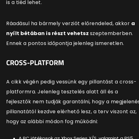
is a tiéd lehet.
Ráadásul ha bármely verziót előrendeled, akkor
a
nyílt bétában is részt vehetsz
szeptemberben.
Ennek a pontos időpontja jelenleg ismeretlen.
CROSS-PLATFORM
A cikk végén pedig vessünk egy pillantást a cross-
platformra. Jelenleg tesztelés alatt áll és a
fejlesztők nem tudják garantálni, hogy a megjelené
pillanatától kezdve elérhető lesz, a terv viszont az,
hogy az alábbi módon fog működni:
A PC játékosok az Xbox Series X/S, valamint a PS5