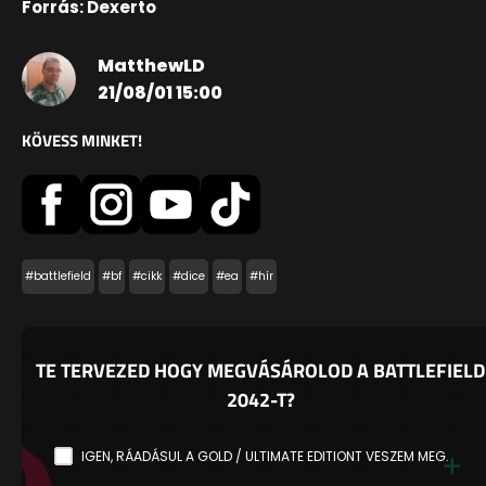
Forrás: Dexerto
MatthewLD
21/08/01 15:00
KÖVESS MINKET!
#battlefield
#bf
#cikk
#dice
#ea
#hír
TE TERVEZED HOGY MEGVÁSÁROLOD A BATTLEFIELD
2042-T?
IGEN, RÁADÁSUL A GOLD / ULTIMATE EDITIONT VESZEM MEG.