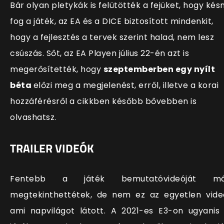
Bár olyan pletykák is felütötték a fejüket, hogy késn
fog a játék, az EA és a DICE biztosított mindenkit,
hogy a fejlesztés a tervek szerint halad, nem lesz
csúszás. Sőt, az EA Playen július 22-én azt is
megerősítették, hogy
szeptemberben egy nyílt
béta
előzi meg a megjelenést, erről, illetve a korai
hozzáférésről a cikkben később bővebben is
olvashatsz.
TRAILER VIDEÓK
Fentebb a játék bemutatóvideóját má
megtekinthettétek, de nem ez az egyetlen vide
ami napvilágot látott. A 2021-es E3-on ugyanis