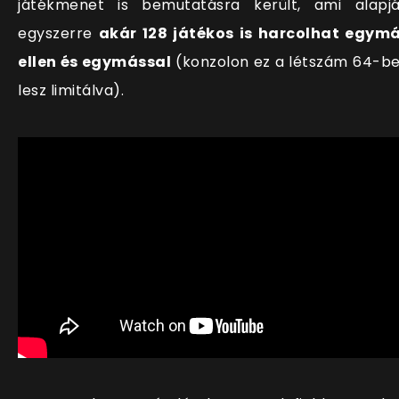
játékmenet is bemutatásra került, ami alapj
egyszerre
akár 128 játékos is harcolhat egym
ellen és egymással
(konzolon ez a létszám 64-b
lesz limitálva).