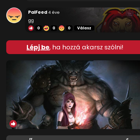
PalFeed
4 éve
gg
0
0
0
Válasz
Lépj be
, ha hozzá akarsz szólni!