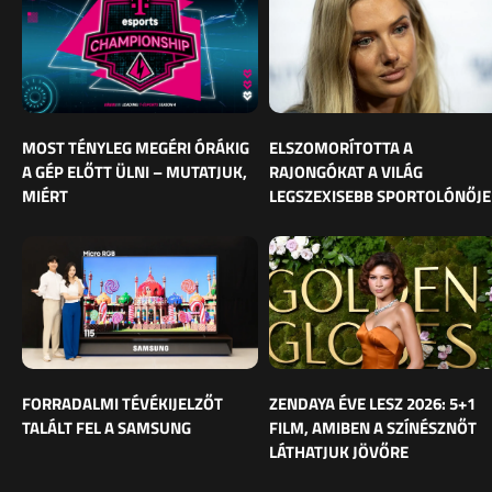
MOST TÉNYLEG MEGÉRI ÓRÁKIG
ELSZOMORÍTOTTA A
A GÉP ELŐTT ÜLNI – MUTATJUK,
RAJONGÓKAT A VILÁG
MIÉRT
LEGSZEXISEBB SPORTOLÓNŐJE
FORRADALMI TÉVÉKIJELZŐT
ZENDAYA ÉVE LESZ 2026: 5+1
TALÁLT FEL A SAMSUNG
FILM, AMIBEN A SZÍNÉSZNŐT
LÁTHATJUK JÖVŐRE