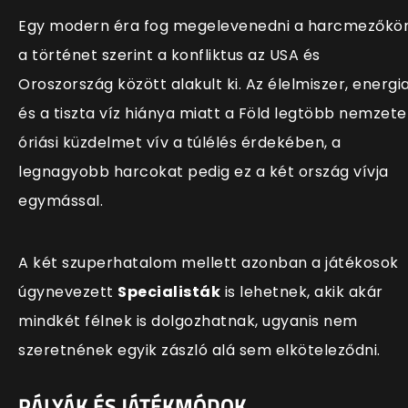
Egy modern éra fog megelevenedni a harcmezőkön
a történet szerint a konfliktus az USA és
Oroszország között alakult ki. Az élelmiszer, energi
és a tiszta víz hiánya miatt a Föld legtöbb nemzete
óriási küzdelmet vív a túlélés érdekében, a
legnagyobb harcokat pedig ez a két ország vívja
egymással.
A két szuperhatalom mellett azonban a játékosok
úgynevezett
Specialisták
is lehetnek, akik akár
mindkét félnek is dolgozhatnak, ugyanis nem
szeretnének egyik zászló alá sem elköteleződni.
PÁLYÁK ÉS JÁTÉKMÓDOK