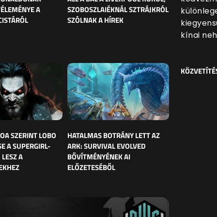
VÉLEMÉNYE A
SZOBOSZLAIÉKNÁL SZTRÁJKRÓL
különleg
CISTÁRÓL
SZÓLNAK A HÍREK
kiegyens
kínai ne
KÖZVETÍTÉ
OA SZERINT LOBO
HATALMAS BOTRÁNY LETT AZ
E A SUPERGIRL-
ARK: SURVIVAL EVOLVED
 LESZ A
BŐVÍTMÉNYÉNEK AI
EKHEZ
ELŐZETESÉBŐL