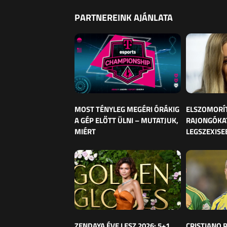
PARTNEREINK AJÁNLATA
MOST TÉNYLEG MEGÉRI ÓRÁKIG
ELSZOMORÍ
A GÉP ELŐTT ÜLNI – MUTATJUK,
RAJONGÓKAT
MIÉRT
LEGSZEXISE
ZENDAYA ÉVE LESZ 2026: 5+1
CRISTIANO