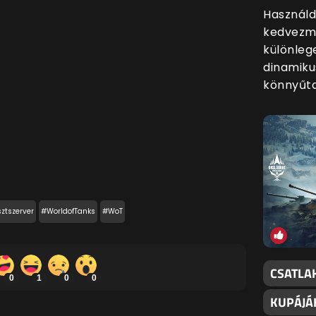
Használd
kedvezmé
különleg
dinamiku
könnyűt
ztszerver
#WorldofTanks
#WoT
CSATLA
0
1
0
0
KUPÁJÁ