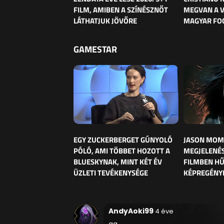
FILM, AMIBEN A SZÍNÉSZNŐT
MEGVAN A 
LÁTHATJUK JÖVŐRE
MAGYAR FO
GAMESTAR
EGY ZUCKERBERGET GÚNYOLÓ
JASON MOM
PÓLÓ, AMI TÖBBET HOZOTT A
MEGJELENÉS
BLUESKYNAK, MINT KÉT ÉV
FILMBEN HŰ
ÜZLETI TEVÉKENYSÉGE
KÉPREGÉNY
AndyAoki99
4 éve