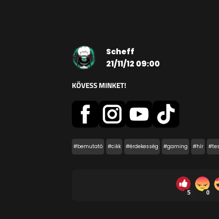
Scheff
21/11/12 09:00
KÖVESS MINKET!
#bemutató
#cikk
#érdekesség
#gaming
#hír
#tes
5
0