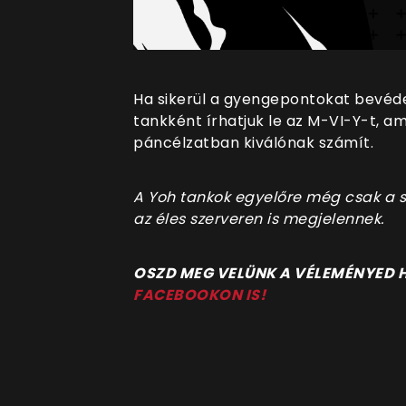
Ha sikerül a gyengepontokat bevéde
tankként írhatjuk le az M-VI-Y-t, 
páncélzatban kiválónak számít.
A Yoh tankok egyelőre még csak a 
az éles szerveren is megjelennek.
OSZD MEG VELÜNK A VÉLEMÉNYED
FACEBOOKON IS!