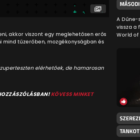
MÁSODIK
A Dűne-s
vissza a 
ni, akkor viszont egy meglehetősen erős
World of 
ami mind tűzerőben, mozgékonyságban és
szuperteszten elérhetőek, de hamarosan
 HOZZÁSZÓLÁSBAN!
KÖVESS MINKET
SZEREZ
TANKOT