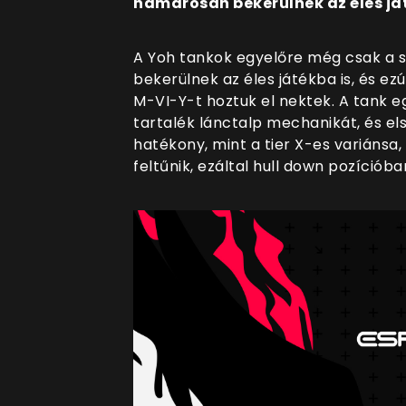
hamarosan bekerülnek az éles ját
A Yoh tankok egyelőre még csak a 
bekerülnek az éles játékba is, és ezú
M-VI-Y-t hoztuk el nektek. A tank eg
tartalék lánctalp mechanikát, és el
hatékony, mint a tier X-es variánsa,
feltűnik, ezáltal hull down pozíció