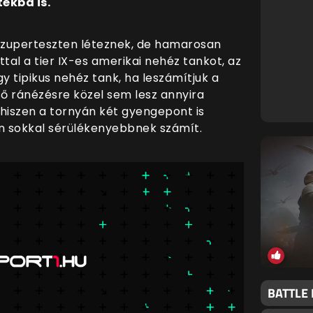
ékba is.
szuperteszten léteznek, de hamarosan
ttal a tier IX-es amerikai nehéz tankot, az
y tipikus nehéz tank, ha leszámítjuk a
ső ránézésre közel sem lesz annyira
 hiszen a tornyán két gyengepont is
ban sokkal sérülékenyebbnek számít.
BATTLE