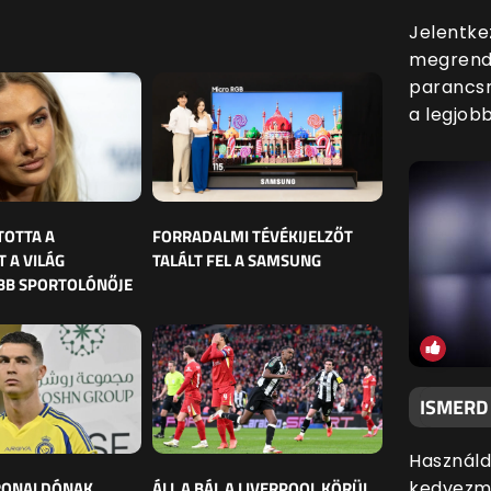
Jelentke
megrende
parancsn
a legjobb
TOTTA A
FORRADALMI TÉVÉKIJELZŐT
 A VILÁG
TALÁLT FEL A SAMSUNG
BB SPORTOLÓNŐJE
ISMERD
Használd
 RONALDÓNAK
ÁLL A BÁL A LIVERPOOL KÖRÜL,
kedvezmé