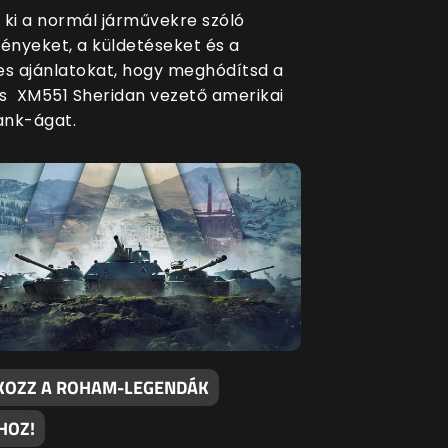
 ki a normál járművekre szóló
nyeket, a küldetéseket és a
es ajánlatokat, hogy meghódítsd a
s XM551 Sheridan vezető amerikai
ank-ágat.
KOZZ A ROHAM-LEGENDÁK
HOZ!