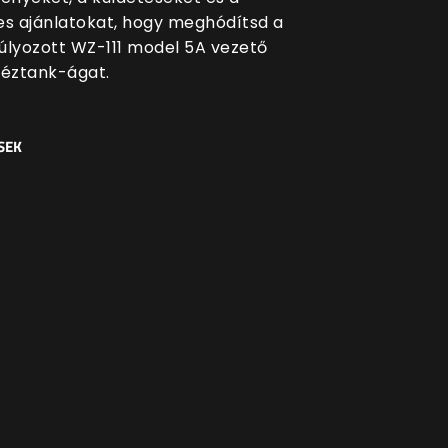
es ajánlatokat, hogy meghódítsd a
úlyozott WZ-111 model 5A vezető
héztank-ágat.
SEK