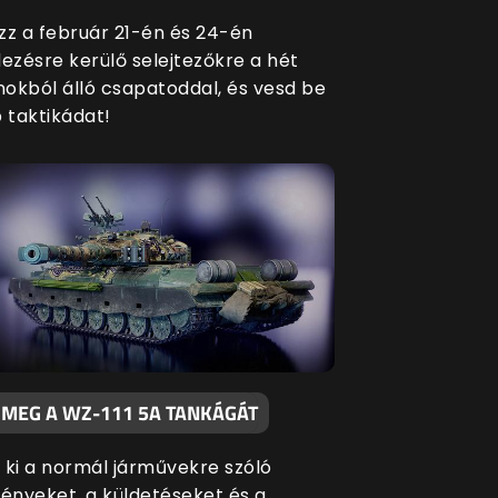
zz a február 21-én és 24-én
zésre kerülő selejtezőkre a hét
okból álló csapatoddal, és vesd be
 taktikádat!
 MEG A WZ-111 5A TANKÁGÁT
 ki a normál járművekre szóló
nyeket, a küldetéseket és a