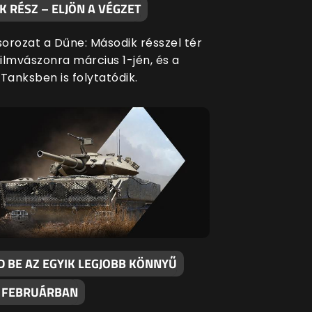
 RÉSZ – ELJÖN A VÉGZET
orozat a Dűne: Második résszel tér
filmvászonra március 1-jén, és a
Tanksben is folytatódik.
D BE AZ EGYIK LEGJOBB KÖNNYŰ
 FEBRUÁRBAN