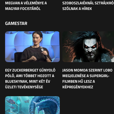
MEGVAN A VÉLEMÉNYE A
SZOBOSZLAIÉKNÁL SZTRÁJKRÓ
MAGYAR FOCISTÁRÓL
SZÓLNAK A HÍREK
GAMESTAR
EGY ZUCKERBERGET GÚNYOLÓ
JASON MOMOA SZERINT LOBO
PÓLÓ, AMI TÖBBET HOZOTT A
MEGJELENÉSE A SUPERGIRL-
BLUESKYNAK, MINT KÉT ÉV
FILMBEN HŰ LESZ A
ÜZLETI TEVÉKENYSÉGE
KÉPREGÉNYEKHEZ