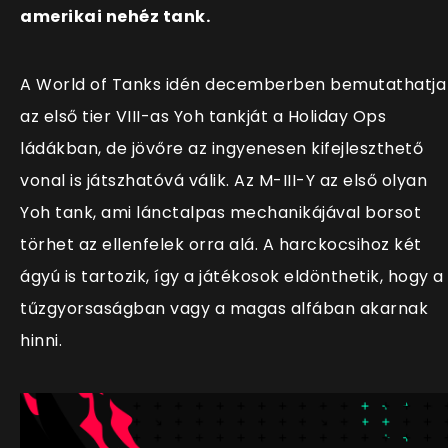
amerikai nehéz tank.
A World of Tanks idén decemberben bemutathatja
az első tier VIII-as Yoh tankját a Holiday Ops
ládákban, de jövőre az ingyenesen kifejleszthető
vonal is játszhatóvá válik. Az M-III-Y az első olyan
Yoh tank, ami lánctalpas mechanikájával borsot
törhet az ellenfelek orra alá. A harckocsihoz két
ágyú is tartozik, így a játékosok eldönthetik, hogy a
tűzgyorsaságban vagy a magas alfában akarnak
hinni.