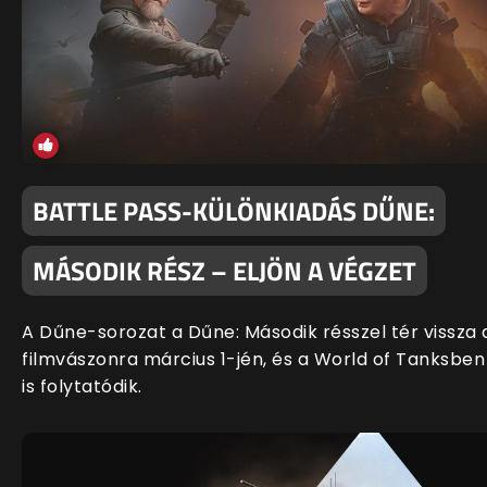
BATTLE PASS-KÜLÖNKIADÁS DŰNE:
MÁSODIK RÉSZ – ELJÖN A VÉGZET
A Dűne-sorozat a Dűne: Második résszel tér vissza 
filmvászonra március 1-jén, és a World of Tanksben
is folytatódik.