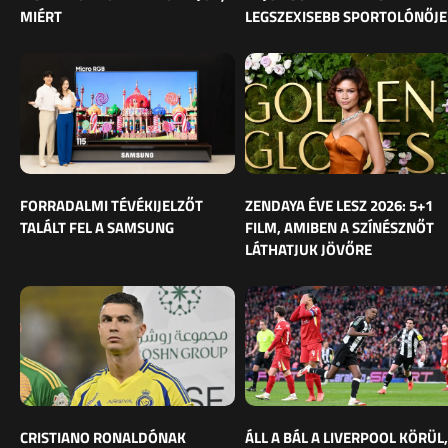
MIÉRT
LEGSZEXISEBB SPORTOLÓNŐJE
FORRADALMI TÉVÉKIJELZŐT
ZENDAYA ÉVE LESZ 2026: 5+1
TALÁLT FEL A SAMSUNG
FILM, AMIBEN A SZÍNÉSZNŐT
LÁTHATJUK JÖVŐRE
CRISTIANO RONALDÓNAK
ÁLL A BÁL A LIVERPOOL KÖRÜL,