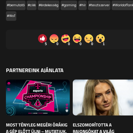
#bemutató
#cikk
#érdekesség
#gaming
#hír
#tesztszerver
#WorldofTan
#WoT
5
0
0
0
0
1
PARTNEREINK AJÁNLATA
MOST TÉNYLEG MEGÉRI ÓRÁKIG
ELSZOMORÍTOTTA A
A GÉP ELŐTT ÜLNI – MUTATJUK,
RAJONGÓKAT A VILÁG