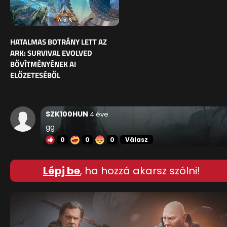
HATALMAS BOTRÁNY LETT AZ
ARK: SURVIVAL EVOLVED
BŐVÍTMÉNYÉNEK AI
ELŐZETESÉBŐL
SZK100HUN
4 éve
gg
0
0
0
Válasz
Lépj be
, ha hozzá akarsz szólni!