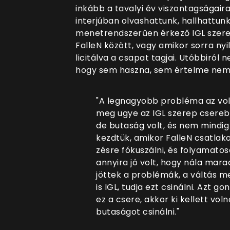
inkább a tavalyi év viszontagságair
interjúban olvashattunk, hallhattun
menetrendszerűen érkező IGL szere
FalleN között, vagy amikor sorra n
licitálva a csapat tagjai. Utóbbiról n
hogy sem haszna, sem értelme nem 
"A legnagyobb probléma az vol
meg ugye az IGL szerep cserebe
de butaság volt, és nem mindig
kezdtük, amikor FalleN csatlak
zésre fókuszálni, és folyamatos
annyira jó volt, hogy nála mar
jöttek a problémák, a váltás m
is IGL, tudja ezt csinálni
. Azt go
ez a csere, akkor ki kellett vo
butaságot csinálni."