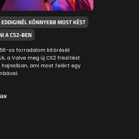
 EDDIGINÉL KÖNNYEBB MOST KÉST
I A CS2-BEN
 '56-os forradalom kitörését
k, a Valve meg új CS2 frissítést
i hajnalban, ami most felért egy
bával.
SEK