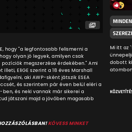
MINDEN
SZEREZN
Mi itt az
, hogy "a legfontosabb felismerni a
ünnepeljü
hogy olyan jó legyek, amilyen csak
dobott k
 pozíciók megszerzése érdekében." Ami
atombom
lleti, EliGE szerint a 18 éves Marshall
afigyelni, aki AWP-sként játszik ESEA
csét, és szerintem pár éven belül eléri a
A-ben, és neki vannak már sikerei a
KÖZVETÍTÉ
tud játszani majd a jövőben magasabb
 HOZZÁSZÓLÁSBAN!
KÖVESS MINKET