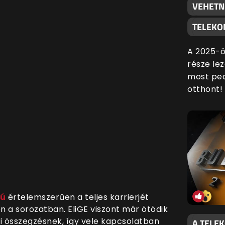
VEHETN
TELEKO
A 2025-ö
része lez
most ped
otthont!
jú
értelemszerűen a teljes karrierjét
n a sorozatban. EliGE viszont már ötödik
i összegzésnek, így vele kapcsolatban
A TELE