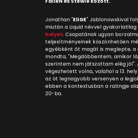
FalleN és Stewie között.
Jonathan "
EliGE
" Jablonowskival fol
miután a Liquid névvel gyakorlatila
helyet
. Csapatának ugyan borzalmas
teljesítményeinek köszönhetően még 
egyébként őt magát is meglepte, a d
mondta, "Megdöbbentem, amikor lát
szerintem nem játszottam elég jól". A
végezhetett volna, valahol a 13. hel
az öt legnagyobb versenyen a legjobb
ebben a kontextusban a ratingje ala
20-ba.