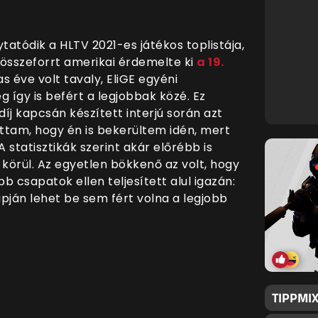
ytatódik a HLTV 2021-es játékos toplistája,
g összeforrt amerikai érdemelte ki
a 19.
 éve volt tavaly, EliGE egyéni
így is befért a legjobbak közé. Ez
íj kapcsán készített interjú során azt
tam, hogy én is bekerültem idén, mert
 statisztikák szerint akár előrébb is
y körül. Az egyetlen bökkenő az volt, hogy
 csapatok ellen teljesített alul igazán:
pján lehet be sem fért volna a legjobb
TIPPMIX