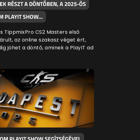
EK RÉSZT A DÖNTŐBEN, A 2025-ÖS
M PLAYIT SHOW…
s TippmixPro CS2 Masters első
árult, az online szakasz véget ért,
ig jöhet a döntő, aminek a PlayIT ad
KOM PLAYIT SHOW SEGÍTSÉGÉVEL