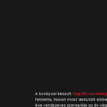
A brokyval készült
Top 20-as inter
felölelte, hiszen most debütált ebbe
éve rendszeres szereplője az év vég