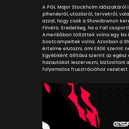
A PGL Major Stockholm időszakáról is
pihenésről, utazásról, tervekről, v
azzal, hogy csak a Showdownon keres
Finalra. Eredetileg, ha a Fall csopor
Amerikában töltöttek volna egy kis 
bootcampeltek volna. Azonban a S
értelme elutazni, ami EliGE szerint 
Egyébként állítása szerint az egés
hazautakat leszervezni, biztosítani 
folyamatos frusztrációhoz vezetett 