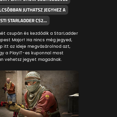
LCSÓBBAN JUTHATSZ JEGYHEZ A
STI STARLADDER CS2…
ét csupán és kezdődik a StarLadder
pest Major! Ha nincs még jegyed,
p itt az ideje megvásárolnod azt,
ogy a PlayIT-es kuponnal most
n vehetsz jegyet magadnak.