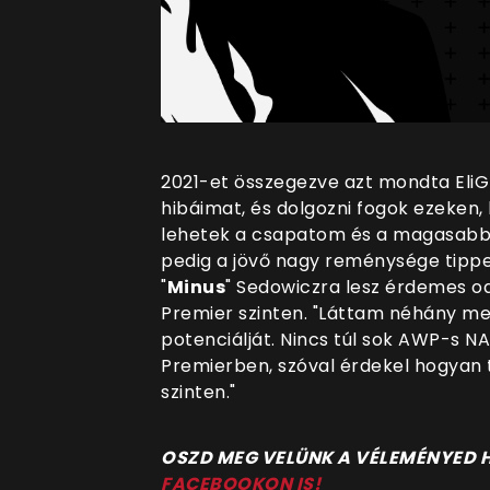
2021-et összegezve azt mondta EliGE
hibáimat, és dolgozni fogok ezeken, 
lehetek a csapatom és a magasabb
pedig a jövő nagy reménysége tippet i
"
Minus
" Sedowiczra lesz érdemes od
Premier szinten. "Láttam néhány mec
potenciálját. Nincs túl sok AWP-s N
Premierben, szóval érdekel hogyan 
szinten."
OSZD MEG VELÜNK A VÉLEMÉNYED
FACEBOOKON IS!