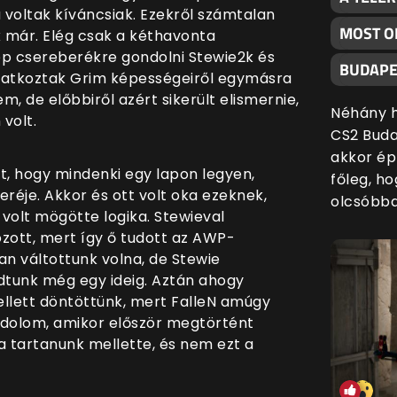
a voltak kíváncsiak. Ezekről számtalan
MOST O
k már. Elég csak a kéthavonta
p csereberékre gondolni Stewie2k és
BUDAPE
yilatkoztak Grim képességeiről egymásra
em, de előbbiről azért sikerült elismernie,
Néhány h
volt.
CS2 Buda
akkor ép
t, hogy mindenki egy lapon legyen,
főleg, h
réje. Akkor és ott volt oka ezeknek,
olcsóbba
 volt mögötte logika. Stewieval
ozott, mert így ő tudott az AWP-
an váltottunk volna, de Stewie
adtunk még egy ideig. Aztán ahogy
ellett döntöttünk, mert
FalleN amúgy
ndolom, amikor először megtörtént
lna tartanunk mellette, és nem ezt a