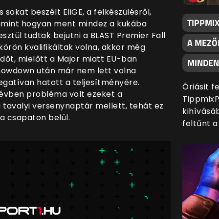
 sokat beszélt EliGE, a felkészülésről,
TIPPMI
alamint hogyan ment mindez a kukába
ztül tudtak bejutni a BLAST Premier Fall
A MEZŐ
tkörön kvalifikáltak volna, akkor még
időt, mielőtt a Major miatt EU-ban
MINDENK
howdown után már nem lett volna
negatívan hatott a teljesítményére.
Óriásit 
z évben probléma volt ezeket a
TippmixP
a tavalyi versenynaptár mellett, tehát ez
kihívásáb
a csapaton belül.
feltűnt 