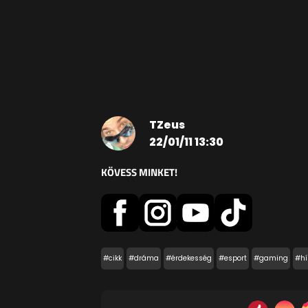
TZeus
22/01/11 13:30
KÖVESS MINKET!
#cikk
#dráma
#érdekesség
#esport
#gaming
#hí