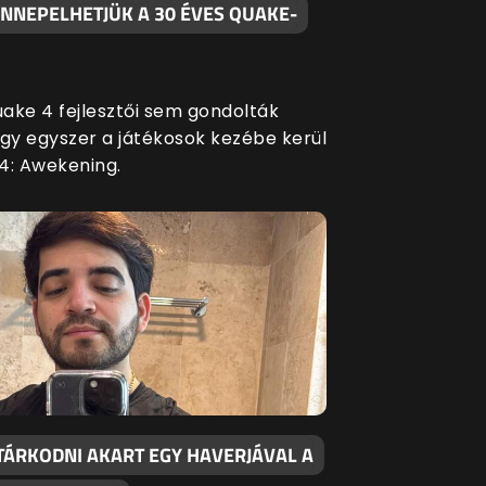
ÜNNEPELHETJÜK A 30 ÉVES QUAKE-
ake 4 fejlesztői sem gondolták
ogy egyszer a játékosok kezébe kerül
4: Awekening.
TÁRKODNI AKART EGY HAVERJÁVAL A