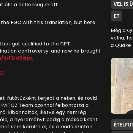
VEL IS 
t állt a hűtlenség miatt.
ET
 the FGC with this translation, but here
Még a Qu
volna, h
that got qualified to the CPT.
a Quake 
cination controversy, and now he brought
m/SrFDd3sIpx
22
et, futótűzként terjedt a neten, és rövid
. A PATOZ Team azonnal felbontotta a
ről kibannolták, illetve egy nemrég
 tőle, a nyereményt pedig a másodikként
ÉTELFU
ot sem kerülte el, és a kiadó szintén