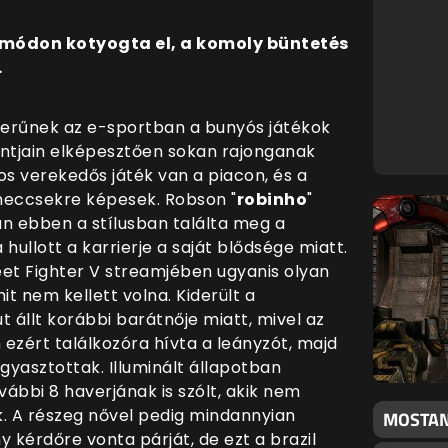
módon kotyogta el, a komoly büntetés
.
erűnek az e-sportban a bunyós játékok
ontjain elképesztően sokan rajonganak
os verekedős játék van a piacon, és a
eccsekre képesek. Robson "
robinho
"
san ebben a stílusban találta meg a
hullott a karrierje a saját blődsége miatt.
reet Fighter V streamjében ugyanis olyan
it nem kellett volna. Kiderült a
állt korábbi barátnője miatt, mivel az
 ezért találkozóra hívta a leányzót, majd
yasztottak. Illuminált állapotban
ábbi 8 haverjának is szólt, akik nem
k. A részeg nővel pedig mindannyian
MOSTAN
 kérdőre vonta párját, de ezt a brazil