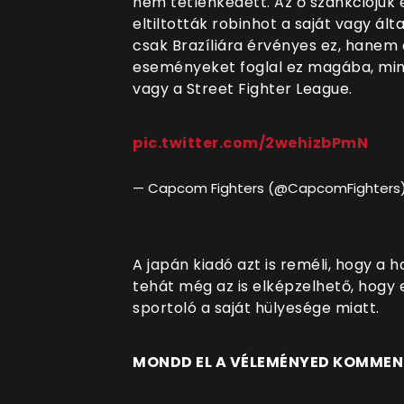
nem tétlenkedett. Az ő szankciójuk 
eltiltották robinhot a saját vagy á
csak Brazíliára érvényes ez, hanem 
eseményeket foglal ez magába, mi
vagy a Street Fighter League.
pic.twitter.com/2wehizbPmN
— Capcom Fighters (@CapcomFighters
A japán kiadó azt is reméli, hogy a h
tehát még az is elképzelhető, hogy 
sportoló a saját hülyesége miatt.
MONDD EL A VÉLEMÉNYED KOMME