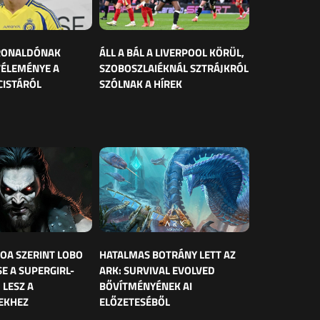
 RONALDÓNAK
ÁLL A BÁL A LIVERPOOL KÖRÜL,
VÉLEMÉNYE A
SZOBOSZLAIÉKNÁL SZTRÁJKRÓL
CISTÁRÓL
SZÓLNAK A HÍREK
OA SZERINT LOBO
HATALMAS BOTRÁNY LETT AZ
E A SUPERGIRL-
ARK: SURVIVAL EVOLVED
 LESZ A
BŐVÍTMÉNYÉNEK AI
EKHEZ
ELŐZETESÉBŐL