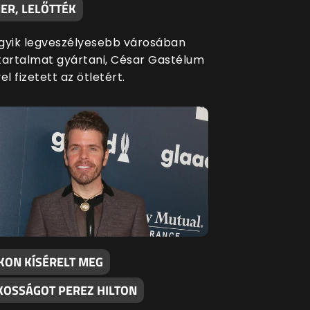
ER, LELŐTTÉK
gyik legveszélyesebb városában
tartalmat gyártani, César Gastélum
el fizetett az ötletért.
OKON KÍSÉRELT MEG
KOSSÁGOT PEREZ HILTON