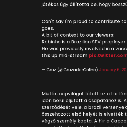
játékos úgy állította be, hogy bosszú
Can't say I'm proud to contribute to
goes.
A bit of context to our viewers:
Robinho is a Brazilian SFV proplayer 
He was previously involved in a vac
this up mid-stream
pic.twitter.co
— Cruz (@CruzaderOnline)
January 6, 20
Miután napvilágot látott ez a történ
időn belül eljutott a csapatához is
szerződését vele, a brazil versenyek
összehozott első helyét is elvették
végző személy kapta. A hír a Capcom