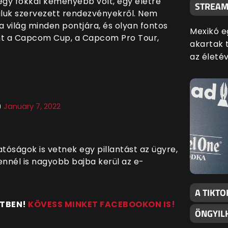
egy fokkal keményebb volt, egy életre
STREAM
ltaluk szervezett rendezvényekről. Nem
a világ minden pontjára, és olyan fontos
Mexikó e
nt a Capcom Cup, a Capcom Pro Tour,
akartak 
az életév
)
January 7, 2022
atóságok is vetnek egy pillantást az ügyre,
ennél is nagyobb bajba kerül az e-
A TIKT
NTBEN!
KÖVESS MINKET FACEBOOKON IS!
ÖNGYIL