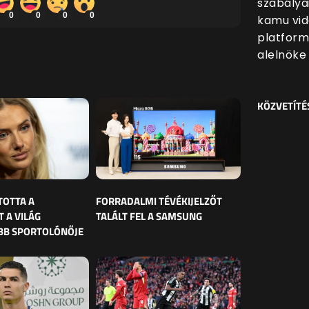
szabálya
0
0
0
0
kamu vid
platform
alelnöke 
KÖZVETÍTÉ
TOTTA A
FORRADALMI TÉVÉKIJELZŐT
 A VILÁG
TALÁLT FEL A SAMSUNG
BB SPORTOLÓNŐJE