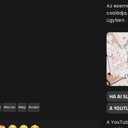
Az esemé
családja,
ügyben.
HA AI 
A YOUT
r
#karrier
#kép
#videó
A YouTube