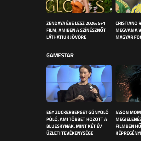
ZENDAYA ÉVE LESZ 2026: 5+1
CRISTIANO
FILM, AMIBEN A SZÍNÉSZNŐT
MEGVAN A 
LÁTHATJUK JÖVŐRE
MAGYAR FO
GAMESTAR
EGY ZUCKERBERGET GÚNYOLÓ
JASON MOM
PÓLÓ, AMI TÖBBET HOZOTT A
MEGJELENÉS
BLUESKYNAK, MINT KÉT ÉV
FILMBEN HŰ
ÜZLETI TEVÉKENYSÉGE
KÉPREGÉNY