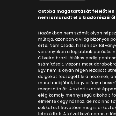
Ostoba magatartását felelőtlen 
nem is maradt el a kiadó részéről
Hazánkban nem számít olyan népsz
műfaja, azonban a világ bizonyos p
érte. Nem csoda, hiszen sok látvány
versenyeken a legjobbak parádés m
Oliveira brazil játékos pedig ponto
számításait, viszont most darabokra 
Egy nem is olyan régen lezajlott St
dolgokat fecsegett ki a nézőinek, am
mondandójából, hogy csúnya bosszút 
megcsalta őt. A sztori szerint éppen
elég komoly mennyiségű alkoholt fog
elmentek egy házhoz, de robinho tov
sokkal ezt követően meg is érkezte
lefeküdtek. A következő napon a lány