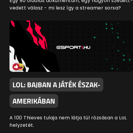
Egy 90 oldalas dokumentum, egy nagyon szedett-
vedett válasz - mi lesz így a streamer sorsa?
LOL: BAJBAN A JÁTÉK ÉSZAK-
AMERIKÁBAN
A 100 Thieves tulaja nem látja túl rózsásan a LoL
helyzetét.