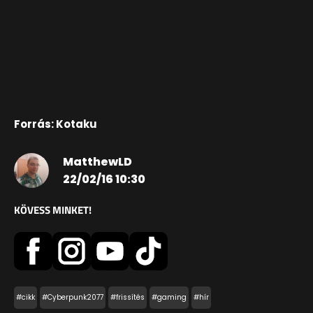
Forrás: Kotaku
MatthewLD
22/02/16 10:30
KÖVESS MINKET!
#cikk
#Cyberpunk2077
#frissítés
#gaming
#hír