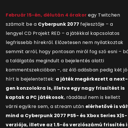
Február 15-én, délután 4 órakor
egy Twitchen
számolt be a
Cyberpunk 2077
fejlesztője – a
lengyel CD Projekt RED – a játékkal kapcsolatos
legfrissebb hírekről. Előzetesen nem nyilatkoztak
semmit arról, hogy pontosan miről fog szó esni – b
a találgatás megindult a bejelentés alatti
kommentszekcióban –, az élő adásban pedig két jó
hírt is bejelentettek:
a játék megérkezett a next-
gen konzolokra is, illetve egy nagy frissítést is
kaptak a PC játékosok
, ráadásul nem is kellett
várni egyikre sem, a stream után
elérhetővé is vál
mind a Cyberpunk 2077 PS5- és Xbox Series X|S-
verziója, illetve az 1.5-ös verziószámú frissítés i