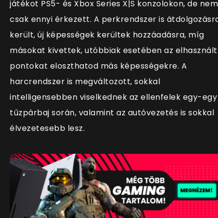
játékot PS5- és Xbox Series X|S konzolokon, de nem
csak ennyi érkezett. A perkrendszer is átdolgozásr
került, új képességek kerültek hozzáadásra, míg
másokat kivettek, utóbbiak esetében az elhasznált
pontokat eloszthatod más képességekre. A
harcrendszer is megváltozott, sokkal
intelligensebben viselkednek az ellenfelek egy-egy
tűzpárbaj során, valamint az autóvezetés is sokkal
élvezetesebb lesz.