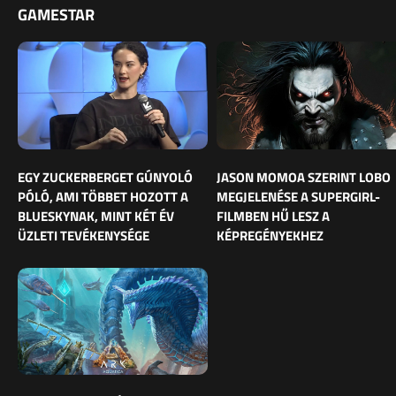
GAMESTAR
EGY ZUCKERBERGET GÚNYOLÓ
JASON MOMOA SZERINT LOBO
PÓLÓ, AMI TÖBBET HOZOTT A
MEGJELENÉSE A SUPERGIRL-
BLUESKYNAK, MINT KÉT ÉV
FILMBEN HŰ LESZ A
ÜZLETI TEVÉKENYSÉGE
KÉPREGÉNYEKHEZ