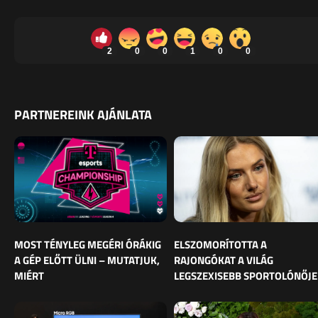
2
0
0
1
0
0
PARTNEREINK AJÁNLATA
MOST TÉNYLEG MEGÉRI ÓRÁKIG
ELSZOMORÍTOTTA A
A GÉP ELŐTT ÜLNI – MUTATJUK,
RAJONGÓKAT A VILÁG
MIÉRT
LEGSZEXISEBB SPORTOLÓNŐJE