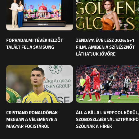
FORRADALMI TÉVÉKIJELZŐT
ZENDAYA ÉVE LESZ 2026: 5+1
TALÁLT FEL A SAMSUNG
FILM, AMIBEN A SZÍNÉSZNŐT
LÁTHATJUK JÖVŐRE
CRISTIANO RONALDÓNAK
ÁLL A BÁL A LIVERPOOL KÖRÜL,
MEGVAN A VÉLEMÉNYE A
SZOBOSZLAIÉKNÁL SZTRÁJKRÓ
MAGYAR FOCISTÁRÓL
SZÓLNAK A HÍREK