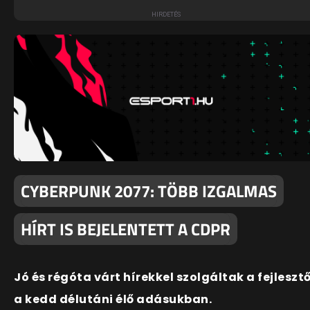
CYBERPUNK 2077: TÖBB IZGALMAS
HÍRT IS BEJELENTETT A CDPR
Jó és régóta várt hírekkel szolgáltak a fejleszt
a kedd délutáni élő adásukban.