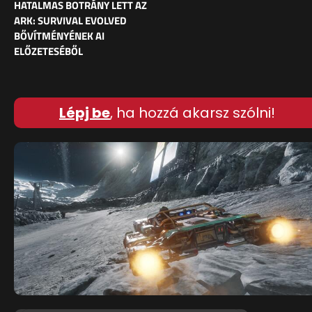
HATALMAS BOTRÁNY LETT AZ
ARK: SURVIVAL EVOLVED
BŐVÍTMÉNYÉNEK AI
ELŐZETESÉBŐL
Lépj be
, ha hozzá akarsz szólni!