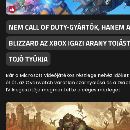
NEM CALL OF DUTY-GYÁRTÓK, HANEM 
BLIZZARD AZ XBOX IGAZI ARANY TOJÁS
TOJÓ TYÚKJA
Bár a Microsoft videójátékos részlege nehéz időket
él át, az Overwatch váratlan szárnyalása és a Diab
IV kiegészítője megmentette a céges mérleget.