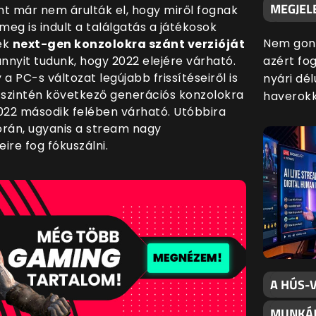
MEGJELE
ont már nem árulták el, hogy miről fognak
g is indult a találgatás a játékosok
Nem gond
ték
next-gen konzolokra szánt verzióját
nnyit tudunk, hogy 2022 elejére várható.
azért fog
PC-s változat legújabb frissítéseiről is
nyári dé
3 szintén következő generációs konzolokra
haverokk
 2022 második felében várható. Utóbbira
során, ugyanis a stream nagy
ire fog fókuszálni.
A HÚS-V
MUNKÁJ