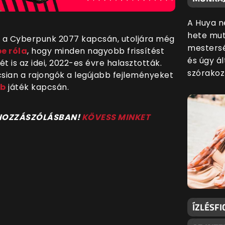
A Huya n
hete mut
R a Cyberpunk 2077 kapcsán, utoljára még
mestersé
e róla
, hogy minden nagyobb frissítést
és úgy ál
t is az idei, 2022-es évre halasztották.
szórakoz
csian a rajongók a legújabb fejleményeket
bb
játék kapcsán.
 HOZZÁSZÓLÁSBAN!
KÖVESS MINKET
ÍZLÉSFI