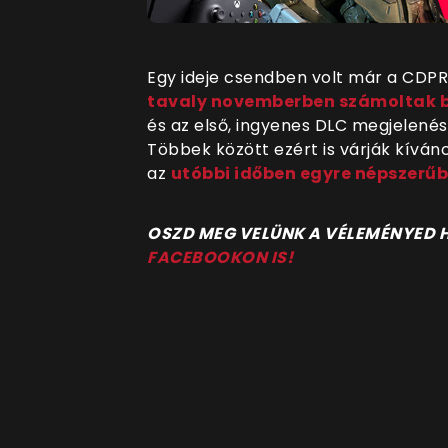
Egy ideje csendben volt már a CDP
tavaly novemberben számoltak b
és az első, ingyenes DLC megjelenésé
Többek között ezért is várják kíván
az
utóbbi időben egyre népszerű
O
SZD MEG VELÜNK A VÉLEMÉNYED
FACEBOOKON IS!