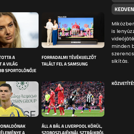
KEDVEN
Miközben
is lenyúz
videóját
minden 
szerencs
TOTTA A
FORRADALMI TÉVÉKIJELZŐT
sikítás.
 A VILÁG
TALÁLT FEL A SAMSUNG
BB SPORTOLÓNŐJE
KÖZVETÍTÉ
 RONALDÓNAK
ÁLL A BÁL A LIVERPOOL KÖRÜL,
VÉLEMÉNYE A
SZOBOSZLAIÉKNÁL SZTRÁJKRÓL