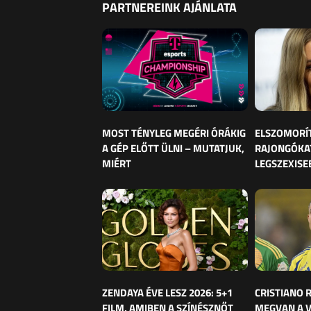
PARTNEREINK AJÁNLATA
MOST TÉNYLEG MEGÉRI ÓRÁKIG
ELSZOMORÍ
A GÉP ELŐTT ÜLNI – MUTATJUK,
RAJONGÓKAT
MIÉRT
LEGSZEXISE
ZENDAYA ÉVE LESZ 2026: 5+1
CRISTIANO
FILM, AMIBEN A SZÍNÉSZNŐT
MEGVAN A 