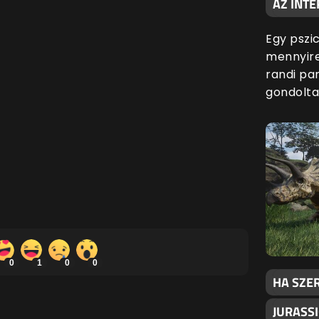
AZ INTE
Egy pszic
mennyire
randi par
gondolta
0
1
0
0
HA SZER
JURASSI