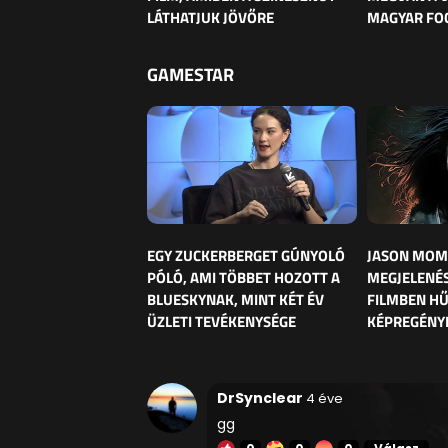
LÁTHATJUK JÖVŐRE
MAGYAR FO
GAMESTAR
EGY ZUCKERBERGET GÚNYOLÓ
JASON MOM
PÓLÓ, AMI TÖBBET HOZOTT A
MEGJELENÉS
BLUESKYNAK, MINT KÉT ÉV
FILMBEN HŰ
ÜZLETI TEVÉKENYSÉGE
KÉPREGÉNY
DrSynclear
4 éve
gg