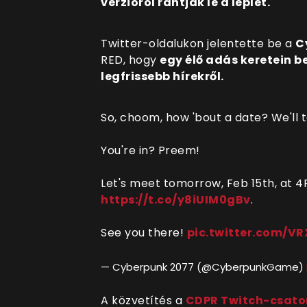
verzióról rántják le a leplet.
Twitter-oldalukon jelentette be a
C
RED, hogy
egy élő adás keretein b
legfrissebb hírekről.
So, choom, how 'bout a date? We'll t
You're in? Preem!
Let's meet tomorrow, Feb 15th, at 4
https://t.co/y8iUIM0gBv
.
See you there!
pic.twitter.com/V
— Cyberpunk 2077 (@CyberpunkGame)
A közvetítés a
CDPR Twitch-csato