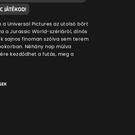
C JÁTÉKOD!
 a Universal Pictures az utolsó bőrt
za a Jurassic World-szériáról, dínós
ék sajnos finoman szólva sem terem
bokorban. Néhány nap múlva
ére kezdődhet a futás, meg a
SEK