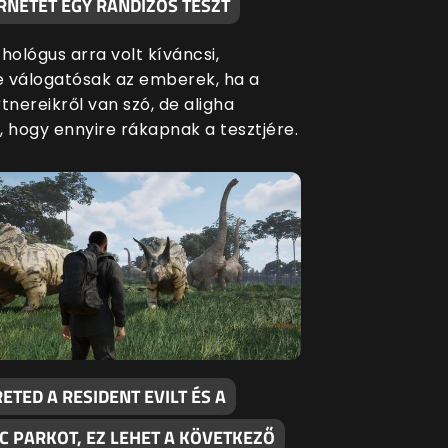
RNETET EGY RANDIZÓS TESZT
hológus arra volt kíváncsi,
 válogatósak az emberek, ha a
tnereikről van szó, de aligha
, hogy ennyire rákapnak a tesztjére.
ETED A RESIDENT EVILT ÉS A
C PARKOT, EZ LEHET A KÖVETKEZŐ