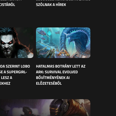
CISTÁRÓL
SZÓLNAK A HÍREK
OA SZERINT LOBO
HATALMAS BOTRÁNY LETT AZ
E A SUPERGIRL-
ARK: SURVIVAL EVOLVED
 LESZ A
BŐVÍTMÉNYÉNEK AI
EKHEZ
ELŐZETESÉBŐL