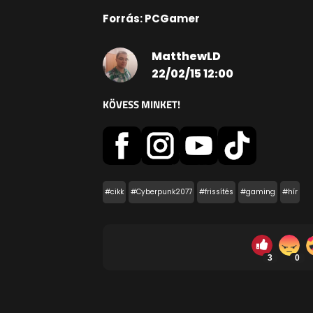
Forrás: PCGamer
MatthewLD
22/02/15 12:00
KÖVESS MINKET!
#cikk
#Cyberpunk2077
#frissítés
#gaming
#hír
3
0