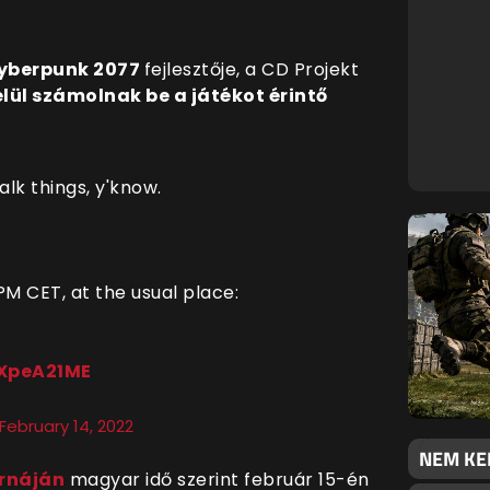
yberpunk 2077
fejlesztője, a CD Projekt
elül számolnak be a játékot érintő
alk things, y'know.
PM CET, at the usual place:
RXpeA21ME
February 14, 2022
NEM KE
rnáján
magyar idő szerint február 15-én