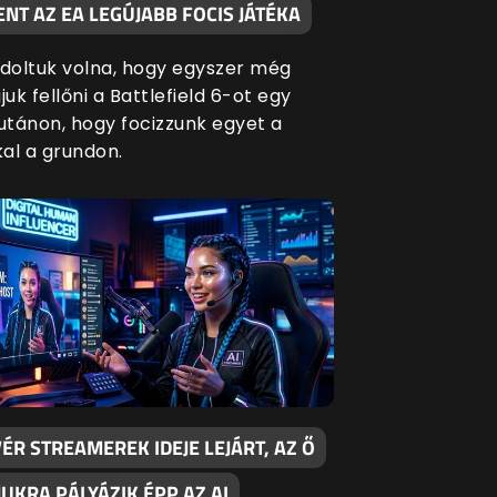
NT AZ EA LEGÚJABB FOCIS JÁTÉKA
oltuk volna, hogy egyszer még
juk fellőni a Battlefield 6-ot egy
lutánon, hogy focizzunk egyet a
al a grundon.
ÉR STREAMEREK IDEJE LEJÁRT, AZ Ő
UKRA PÁLYÁZIK ÉPP AZ AI