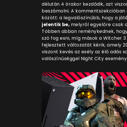
délután 4 órakor kezdődik, azt visz
beszámolni. A kommentszekcióban me
között: a legvalószínűbb, hogy a já
jelentik be,
melyről egyelőre csak a
Többen abban reménykednek, hogy a 
szó fog esni, míg mások a Witcher 
fejlesztett változatát kérik, amely
viszont kevés az esély az élő adás 
valószínűséggel Night City eseménye