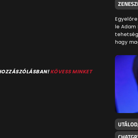
ZENESZ
Egyelőre
le Adam 
tehetsége
hagy mag
 HOZZÁSZÓLÁSBAN!
KÖVESS MINKET
UTÁLOD
CHATGP