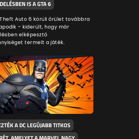
ELÉSBEN IS A GTA 6
Theft Auto 6 körüli őrület továbbra
apodik – kiderült, hogy már
lésben elképesztő
yiséget termelt a játék.
ZTÉK A DC LEGÚJABB TITKOS
RÉT, AMELYET A MARVEL NAGY