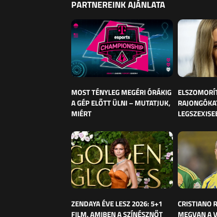
PARTNEREINK AJÁNLATA
MOST TÉNYLEG MEGÉRI ÓRÁKIG
ELSZOMORÍ
A GÉP ELŐTT ÜLNI – MUTATJUK,
RAJONGÓKAT
MIÉRT
LEGSZEXISE
ZENDAYA ÉVE LESZ 2026: 5+1
CRISTIANO
FILM, AMIBEN A SZÍNÉSZNŐT
MEGVAN A 