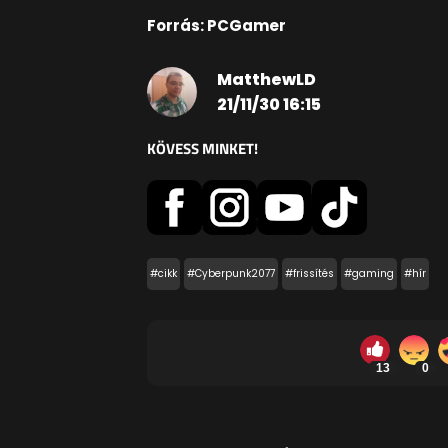
Forrás: PCGamer
MatthewLD
21/11/30 16:15
KÖVESS MINKET!
#cikk
#Cyberpunk2077
#frissítés
#gaming
#hír
13
0