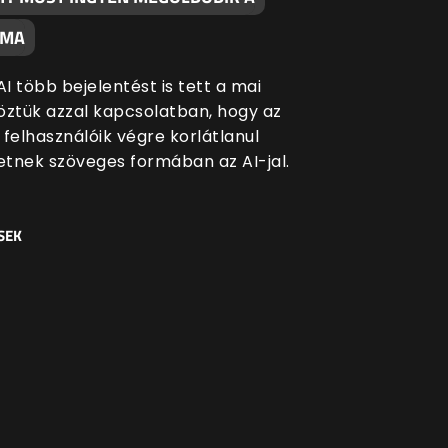
ÉMA
I több bejelentést is tett a mai
öztük azzal kapcsolatban, hogy az
 felhasználóik végre korlátlanul
tnek szöveges formában az AI-jal.
SEK