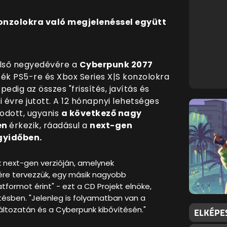
konzolokra való megjelenéssel együtt
első negyedévére a
Cyberpunk 2077
játék PS5-re és Xbox Series X|S konzolokra
pedig az összes "frissítés, javítás és
 évre jutott. A 12 hónapnyi lehetséges
odott, ugyanis
a következő nagy
en
érkezik, ráadásul a
next-gen
gyidőben.
next-gen verzióján, amelynek
re tervezzük, egy másik nagyobb
atformot érint" - ezt a CD Projekt elnöke,
ésben. "Jelenleg is folyamatban van a
ltozatán és a Cyberpunk kibővítésén."
ELKÉPE