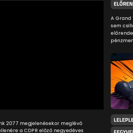
ELŐREND
A Grand 
sem csill
előrende
pénzmenn
LELEPLE
punk 2077 megjelenésekor meglévő
 ellenére a CDPR előző negyedéves
FEGYVE