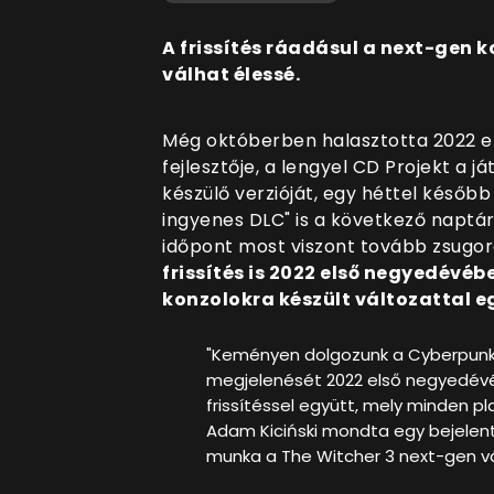
A frissítés ráadásul a next-gen 
válhat élessé.
Még októberben halasztotta 2022 
fejlesztője, a lengyel CD Projekt a 
készülő verzióját, egy héttel később 
ingyenes DLC" is a következő naptári
időpont most viszont tovább zsugor
frissítés is 2022 első negyedévéb
konzolokra készült változattal e
"Keményen dolgozunk a Cyberpunk 
megjelenését 2022 első negyedévé
frissítéssel együtt, mely minden pl
Adam Kiciński mondta egy bejelent
munka a The Witcher 3 next-gen vá