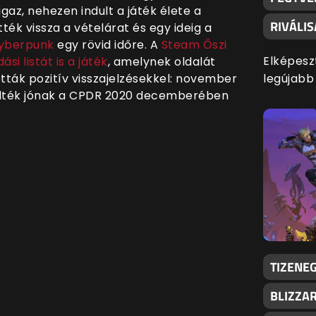
gaz, nehezen indult a játék élete a
RIVÁLI
ék vissza a vételárat és egy ideig a
 Cyberpunk
egy rövid időre. A
Steam Őszi
Elképesz
si listát is a játék
, amelynek oldalát
legújabb
tották pozitív visszajelzésekkel: november
kelték jónak a CPDR 2020 decemberében
TIZENEG
BLIZZA