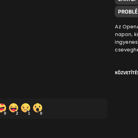
PROBL
Az OpenA
napon, k
ingyenes
cseveghe
KÖZVETÍTÉ
0
2
1
0