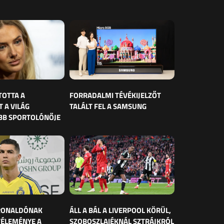
TOTTA A
FORRADALMI TÉVÉKIJELZŐT
 A VILÁG
TALÁLT FEL A SAMSUNG
BB SPORTOLÓNŐJE
 RONALDÓNAK
ÁLL A BÁL A LIVERPOOL KÖRÜL,
VÉLEMÉNYE A
SZOBOSZLAIÉKNÁL SZTRÁJKRÓL