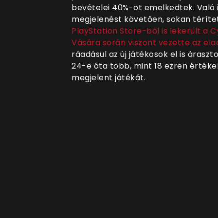
bevételei 40%-ot emelkedtek. Való i
megjelenést követően, sokan térített
PlayStation Store-ból is lekerült a
Vására során viszont vezette az eladá
ráadásul az új játékosok el is árasz
24-e óta több, mint 18 ezren érté
megjelent játékát.