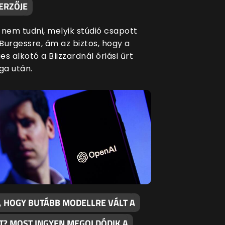
ERZŐJE
 nem tudni, melyik stúdió csapott
Burgessre, ám az biztos, hogy a
s alkotó a Blizzardnál óriási űrt
a után.
, HOGY BUTÁBB MODELLRE VÁLT A
T? MOST INGYEN MEGOLDÓDIK A