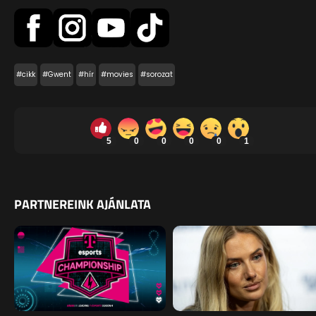
#cikk
#Gwent
#hír
#movies
#sorozat
5
0
0
0
0
1
PARTNEREINK AJÁNLATA