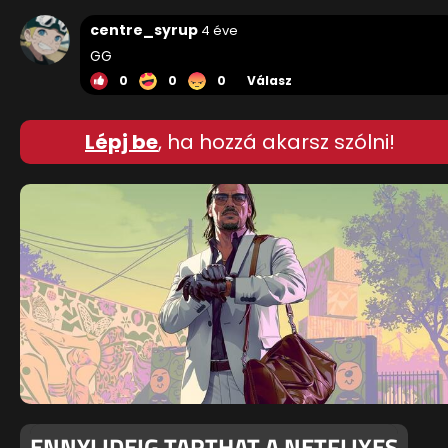
centre_syrup
4 éve
GG
0
0
0
Válasz
Lépj be
, ha hozzá akarsz szólni!
ENNYI IDEIG TARTHAT A NETFLIXES