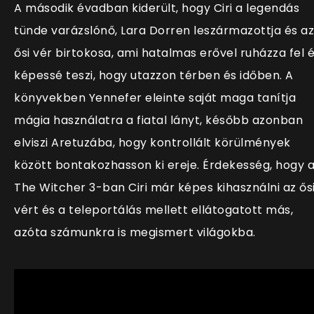
A második évadban kiderült, hogy Ciri a legendás
tünde varázslónő, Lara Dorren leszármazottja és az
ősi vér birtokosa, ami hatalmas erővel ruházza fel 
képessé teszi, hogy utazzon térben és időben. A
könyvekben Yennefer eleinte saját maga tanítja
mágia használatra a fiatal lányt, később azonban
elviszi Aretuzába, hogy kontrollált körülmények
között bontakozhasson ki ereje. Érdekesség, hogy 
The Witcher 3-ban Ciri már képes kihasználni az ős
vért és a teleportálás mellett ellátogatott más,
azóta számunkra is megismert világokba.