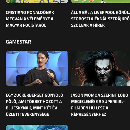
CRISTIANO RONALDÓNAK
ÁLL A BÁL A LIVERPOOL KÖRÜL,
MEGVAN A VÉLEMÉNYE A
SZOBOSZLAIÉKNÁL SZTRÁJKRÓ
MAGYAR FOCISTÁRÓL
SZÓLNAK A HÍREK
GAMESTAR
EGY ZUCKERBERGET GÚNYOLÓ
JASON MOMOA SZERINT LOBO
PÓLÓ, AMI TÖBBET HOZOTT A
MEGJELENÉSE A SUPERGIRL-
BLUESKYNAK, MINT KÉT ÉV
FILMBEN HŰ LESZ A
ÜZLETI TEVÉKENYSÉGE
KÉPREGÉNYEKHEZ