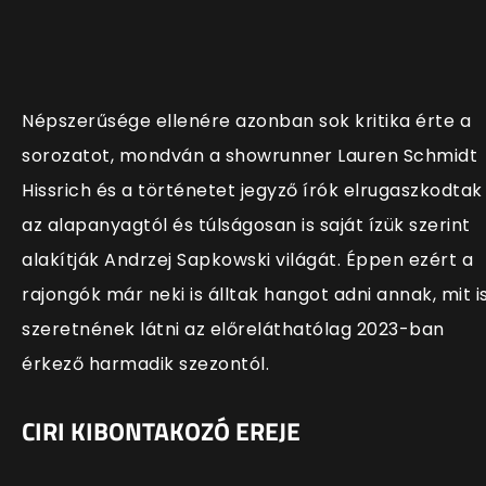
Népszerűsége ellenére azonban sok kritika érte a
sorozatot, mondván a showrunner Lauren Schmidt
Hissrich és a történetet jegyző írók elrugaszkodtak
az alapanyagtól és túlságosan is saját ízük szerint
alakítják
Andrzej Sapkowski világát. Éppen ezért a
rajongók már neki is álltak hangot adni annak, mit i
szeretnének látni az előreláthatólag 2023-ban
érkező harmadik szezontól.
CIRI KIBONTAKOZÓ EREJE