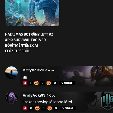
HATALMAS BOTRÁNY LETT AZ
ARK: SURVIVAL EVOLVED
BŐVÍTMÉNYÉNEK AI
ELŐZETESÉBŐL
DrSynclear
4 éve
gg
1
0
0
Válasz
AndyAoki99
4 éve
Ezeket tényleg jó lenne látni.
0
0
0
Válasz