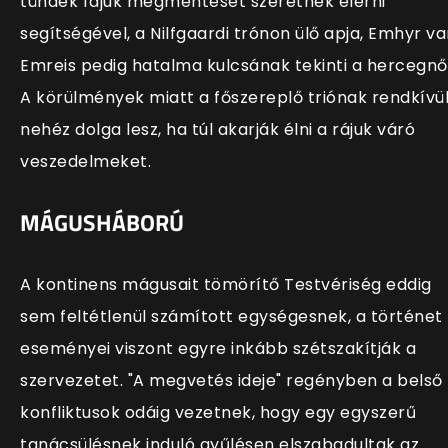
tündék fajuk megmentését szeretnék elérni
segítségével, a Nilfgaardi trónon ülő apja, Emhyr va
Emreis pedig hatalma kulcsának tekinti a hercegnő
A körülmények miatt a főszereplő triónak rendkívü
nehéz dolga lesz, ha túl akarják élni a rájuk váró
veszedelmeket.
MÁGUSHÁBORÚ
A kontinens mágusait tömörítő Testvériség eddig
sem feltétlenül számított egységesnek, a történet
eseményei viszont egyre inkább szétszakítják a
szervezetet. "A megvetés ideje" regényben a belső
konfliktusok odáig vezetnek, hogy egy egyszerű
tanácsülésnek induló gyűlésen elszabadultak az