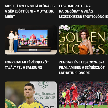
MOST TÉNYLEG MEGÉRI ÓRÁKIG
ELSZOMORÍTOTTA A
A GÉP ELŐTT ÜLNI – MUTATJUK,
RAJONGÓKAT A VILÁG
MIÉRT
LEGSZEXISEBB SPORTOLÓNŐJE
FORRADALMI TÉVÉKIJELZŐT
ZENDAYA ÉVE LESZ 2026: 5+1
TALÁLT FEL A SAMSUNG
FILM, AMIBEN A SZÍNÉSZNŐT
LÁTHATJUK JÖVŐRE