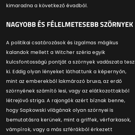
kimaradna a következő évadból.
NAGYOBB ÉS FÉLELMETESEBB SZÖRNYEK
A politikai csatározások és izgalmas mágikus
kalandok mellett a Witcher széria egyik
kulcsfontosságú pontját a szörnyek vadászata tesz
ki. Eddig olyan lényeket láthattunk a képernyőn,
mint az emberekből lakmározó bruxa, az erdő
szörnyének számító lesi, vagy az elátkozottakból
létrejövő striga. A rajongók azért bíznak benne,
hogy Sapkowski világának olyan szörnyei is
bemutatásra kerünek, mint a griffek, vérfarkasok,
vámpírok, vagy a más szférákból érkezett