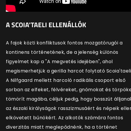
A SCOIA'TAELI ELLENÁLLÓK
A fajok közti konfliktusok fontos mozgatórugói a
kontinens történetének, de a jelenség különös
figyelmet kap a "A megvetés idejében", ahol
megismerhetjük a gerilla harcot folytató Scoia'taeli
A Nilfgaard mellett harcoló radikális csoport első
sorban az elfeket, félvéreket, gnómokat és törpök
tömörít magába, céljuk pedig, hogy bosszút álljana
az északi királyságok rasszizmusáért és népeik elle
elkövetett bűnökért. Az alkotók számára fontos
diverzitás miatt meglepődnénk, ha a történet