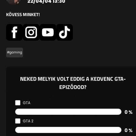
22/04/04 13:30
KÖVESS MINKET!
#gaming
NEKED MELYIK VOLT EDDIG A KEDVENC GTA-
EPIZÓDOD?
GTA
0 %
GTA 2
0 %