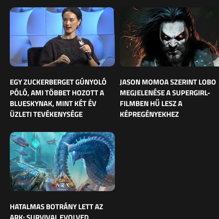
EGY ZUCKERBERGET GÚNYOLÓ
JASON MOMOA SZERINT LOBO
PÓLÓ, AMI TÖBBET HOZOTT A
MEGJELENÉSE A SUPERGIRL-
BLUESKYNAK, MINT KÉT ÉV
FILMBEN HŰ LESZ A
ÜZLETI TEVÉKENYSÉGE
KÉPREGÉNYEKHEZ
HATALMAS BOTRÁNY LETT AZ
ARK: SURVIVAL EVOLVED