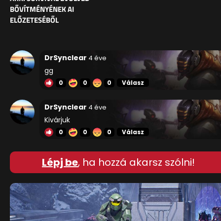
BŐVÍTMÉNYÉNEK AI
ELŐZETESÉBŐL
DrSynclear
4 éve
gg
0
0
0
Válasz
DrSynclear
4 éve
Kivárjuk
0
0
0
Válasz
Lépj be
, ha hozzá akarsz szólni!