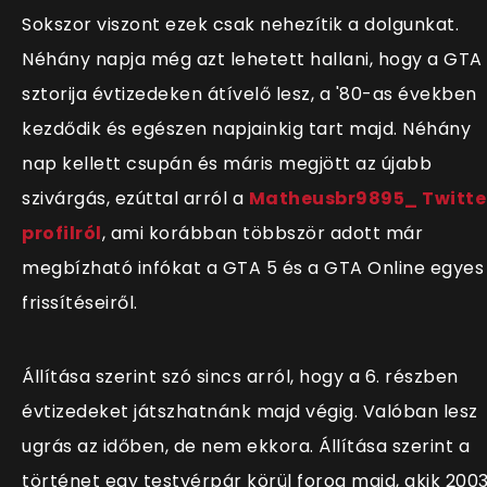
Sokszor viszont ezek csak nehezítik a dolgunkat.
Néhány napja még azt lehetett hallani, hogy a GTA
sztorija évtizedeken átívelő lesz, a '80-as években
kezdődik és egészen napjainkig tart majd. Néhány
nap kellett csupán és máris megjött az újabb
szivárgás, ezúttal arról a
Matheusbr9895_ Twitte
profilról
, ami korábban többször adott már
megbízható infókat a GTA 5 és a GTA Online egyes
frissítéseiről.
Állítása szerint szó sincs arról, hogy a 6. részben
évtizedeket játszhatnánk majd végig. Valóban lesz
ugrás az időben, de nem ekkora. Állítása szerint a
történet egy testvérpár körül forog majd, akik 200