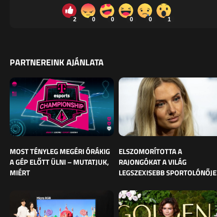
2
0
0
0
0
1
PARTNEREINK AJÁNLATA
MOST TÉNYLEG MEGÉRI ÓRÁKIG
ELSZOMORÍTOTTA A
A GÉP ELŐTT ÜLNI – MUTATJUK,
RAJONGÓKAT A VILÁG
MIÉRT
LEGSZEXISEBB SPORTOLÓNŐJE