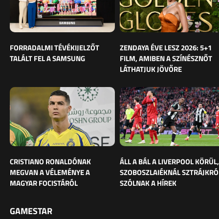
FORRADALMI TÉVÉKIJELZŐT
ZENDAYA ÉVE LESZ 2026: 5+1
TALÁLT FEL A SAMSUNG
FILM, AMIBEN A SZÍNÉSZNŐT
LÁTHATJUK JÖVŐRE
CRISTIANO RONALDÓNAK
ÁLL A BÁL A LIVERPOOL KÖRÜL,
MEGVAN A VÉLEMÉNYE A
SZOBOSZLAIÉKNÁL SZTRÁJKRÓ
MAGYAR FOCISTÁRÓL
SZÓLNAK A HÍREK
GAMESTAR