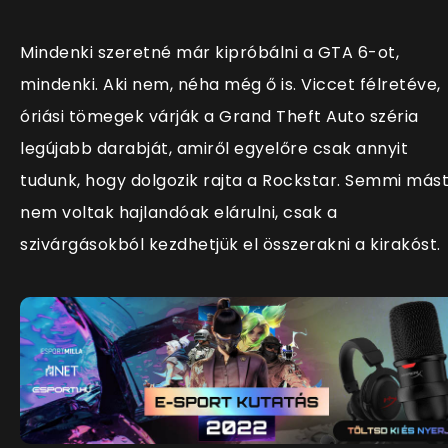
Mindenki szeretné már kipróbálni a GTA 6-ot,
mindenki. Aki nem, néha még ő is. Viccet félretéve,
óriási tömegek várják a Grand Theft Auto széria
legújabb darabját, amiről egyelőre csak annyit
tudunk, hogy dolgozik rajta a Rockstar. Semmi más
nem voltak hajlandóak elárulni, csak a
szivárgásokból kezdhetjük el összerakni a kirakóst.