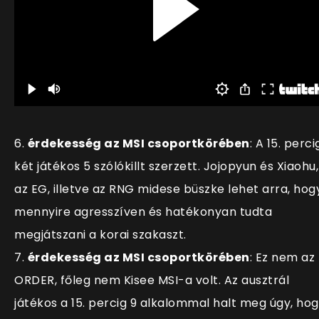
6.
érdekesség az MSI csoportkörében
: A 15. perci
két játékos 5 szólókillt szerzett. Jojopyun és Xiaohu,
az EG, illetve az RNG midese büszke lehet arra, hog
mennyire agresszíven és hatékonyan tudta
megjátszani a korai szakaszt.
7.
érdekesség az MSI csoportkörében
: Ez nem az
ORDER, főleg nem Kisee MSI-a volt. Az ausztrál
játékos a 15. percig 9 alkalommal halt meg úgy, ho