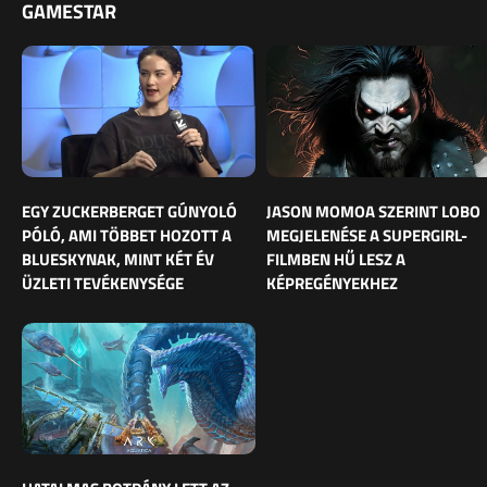
GAMESTAR
EGY ZUCKERBERGET GÚNYOLÓ
JASON MOMOA SZERINT LOBO
PÓLÓ, AMI TÖBBET HOZOTT A
MEGJELENÉSE A SUPERGIRL-
BLUESKYNAK, MINT KÉT ÉV
FILMBEN HŰ LESZ A
ÜZLETI TEVÉKENYSÉGE
KÉPREGÉNYEKHEZ