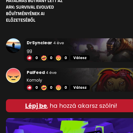
HATALMAS BOTRÁNY LETT AZ
ARK: SURVIVAL EVOLVED
BŐVÍTMÉNYÉNEK AI
ELŐZETESÉBŐL
DrSynclear
4 éve
gg
0
0
0
Válasz
PalFeed
4 éve
Komoly
0
0
0
Válasz
Lépj be
, ha hozzá akarsz szólni!