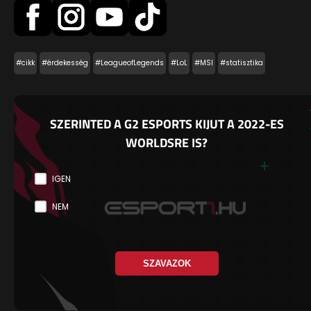
#cikk
#érdekesség
#LeagueofLegends
#LoL
#MSI
#statisztika
SZERINTED A G2 ESPORTS KIJUT A 2022-ES
WORLDSRE IS?
IGEN
NEM
SZAVAZOK