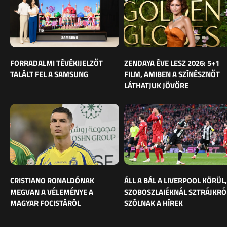
FORRADALMI TÉVÉKIJELZŐT
ZENDAYA ÉVE LESZ 2026: 5+1
TALÁLT FEL A SAMSUNG
FILM, AMIBEN A SZÍNÉSZNŐT
LÁTHATJUK JÖVŐRE
CRISTIANO RONALDÓNAK
ÁLL A BÁL A LIVERPOOL KÖRÜL,
MEGVAN A VÉLEMÉNYE A
SZOBOSZLAIÉKNÁL SZTRÁJKRÓ
MAGYAR FOCISTÁRÓL
SZÓLNAK A HÍREK