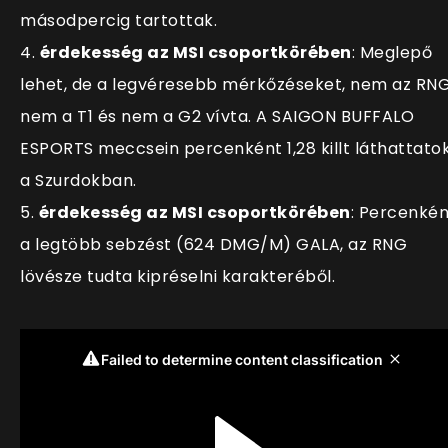
másodpercig tartottak.
4.
érdekesség az MSI csoportkörében
: Meglepő
lehet, de a legvéresebb mérkőzéseket, nem az RNG
nem a T1 és nem a G2 vívta. A SAIGON BUFFALO
ESPORTS meccsein percenként 1,28 killt láthattato
a Szurdokban.
5.
érdekesség az MSI csoportkörében
: Percenkén
a legtöbb sebzést (624 DMG/M) GALA, az RNG
lövésze tudta kipréselni karakteréből.