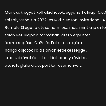
Már csak egyet kell aludnotok, ugyanis holnap 10:0
tól folytatódik a 2022-es Mid-Season Invitational. A
Rumble Stage felütése nem lesz más, mint a jelenl
talán két legjobb formában játszó együttes
összecsapása. CaPs és Faker csatájára
hangolódjatok rá tíz olyan érdekességgel,
statisztikával és rekorddal, amely röviden
összefoglalja a csoportkör eseményeit.