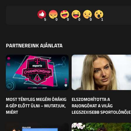
5
0
0
0
0
1
PARTNEREINK AJÁNLATA
MOST TÉNYLEG MEGÉRI ÓRÁKIG
ELSZOMORÍTOTTA A
A GÉP ELŐTT ÜLNI – MUTATJUK,
RAJONGÓKAT A VILÁG
MIÉRT
LEGSZEXISEBB SPORTOLÓNŐJE