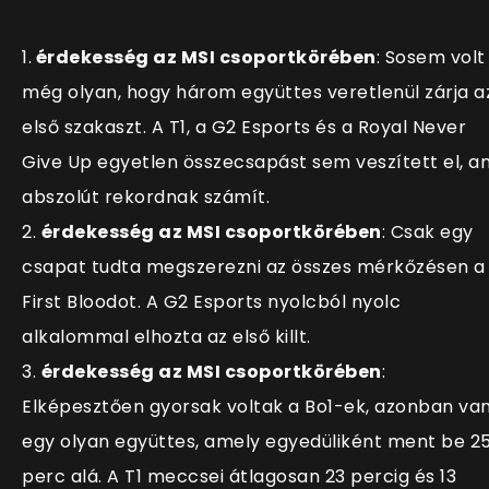
1.
érdekesség az MSI csoportkörében
: Sosem volt
még olyan, hogy három együttes veretlenül zárja a
első szakaszt. A T1, a G2 Esports és a Royal Never
Give Up egyetlen összecsapást sem veszített el, a
abszolút rekordnak számít.
2.
érdekesség az MSI csoportkörében
: Csak egy
csapat tudta megszerezni az összes mérkőzésen a
First Bloodot. A G2 Esports nyolcból nyolc
alkalommal elhozta az első killt.
3.
érdekesség az MSI csoportkörében
:
Elképesztően gyorsak voltak a Bo1-ek, azonban va
egy olyan együttes, amely egyedüliként ment be 2
perc alá. A T1 meccsei átlagosan 23 percig és 13