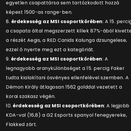
egyetlen csapattársa sem tartózkodott hozzá
képest 1500-as range-ben.
8.
érdekesség az MSI csoportkörében
: A 15. perci
a csapata által megszerzett killek 87%-ából kivett
a részét Aegis, a RED Canids Kalunga dzsungelese,
ezzel ő nyerte meg ezt a kategóriát.
9.
érdekesség az MSI csoportkörében
: A
legnagyobb aranykülönbséget a 15. percig Faker
tudta kialakítani ösvényes ellenfelével szemben. A
Démon Király átlagosan 1562 golddal vezetett a
korai szakasz végén.
10.
érdekesség az MSI csoportkörében
: A legjobb
KDA-val (16,8) a G2 Esports spanyol fenegyereke,
Flakked zárt.