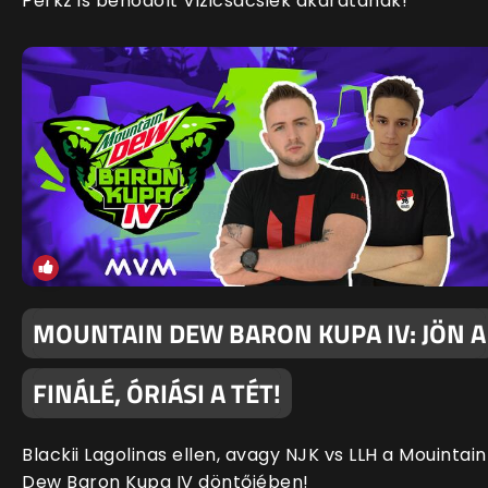
Perkz is behódolt Vizicsacsiék akaratának!
MOUNTAIN DEW BARON KUPA IV: JÖN A
FINÁLÉ, ÓRIÁSI A TÉT!
Blackii Lagolinas ellen, avagy NJK vs LLH a Mouintain
Dew Baron Kupa IV döntőjében!