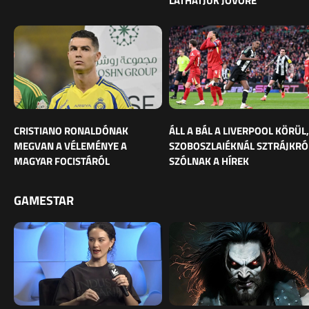
LÁTHATJUK JÖVŐRE
CRISTIANO RONALDÓNAK
ÁLL A BÁL A LIVERPOOL KÖRÜL,
MEGVAN A VÉLEMÉNYE A
SZOBOSZLAIÉKNÁL SZTRÁJKRÓ
MAGYAR FOCISTÁRÓL
SZÓLNAK A HÍREK
GAMESTAR