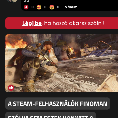
GG
0
0
0
Válasz
Lépj be
, ha hozzá akarsz szólni!
A STEAM-FELHASZNÁLÓK FINOMAN