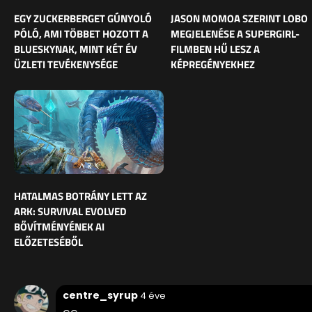
EGY ZUCKERBERGET GÚNYOLÓ
JASON MOMOA SZERINT LOBO
PÓLÓ, AMI TÖBBET HOZOTT A
MEGJELENÉSE A SUPERGIRL-
BLUESKYNAK, MINT KÉT ÉV
FILMBEN HŰ LESZ A
ÜZLETI TEVÉKENYSÉGE
KÉPREGÉNYEKHEZ
HATALMAS BOTRÁNY LETT AZ
ARK: SURVIVAL EVOLVED
BŐVÍTMÉNYÉNEK AI
ELŐZETESÉBŐL
centre_syrup
4 éve