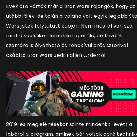
Évek óta várták már a Star Wars rajongók, hogy az
utóbbi 5 év, de talán a valaha volt egyik legjobb St
Wars játék folytatást kapjon. Nem másról van szó,
mint a soulslike elemekkel operáló, de kezdők
számára is élvezhető és rendkívül erős sztorival
csábító Star Wars Jedi: Fallen Orderről.
2019-es megjelenésekor szinte mindenkit levett a
lábáról a program, aminek bár voltak apró technik