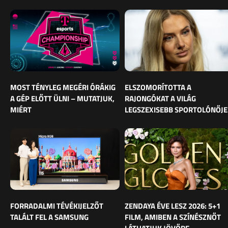
MOST TÉNYLEG MEGÉRI ÓRÁKIG
ELSZOMORÍTOTTA A
A GÉP ELŐTT ÜLNI – MUTATJUK,
RAJONGÓKAT A VILÁG
MIÉRT
LEGSZEXISEBB SPORTOLÓNŐJE
FORRADALMI TÉVÉKIJELZŐT
ZENDAYA ÉVE LESZ 2026: 5+1
TALÁLT FEL A SAMSUNG
FILM, AMIBEN A SZÍNÉSZNŐT