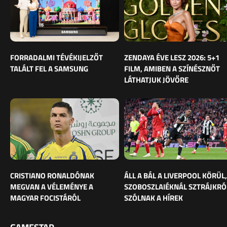
FORRADALMI TÉVÉKIJELZŐT
ZENDAYA ÉVE LESZ 2026: 5+1
TALÁLT FEL A SAMSUNG
FILM, AMIBEN A SZÍNÉSZNŐT
LÁTHATJUK JÖVŐRE
CRISTIANO RONALDÓNAK
ÁLL A BÁL A LIVERPOOL KÖRÜL,
MEGVAN A VÉLEMÉNYE A
SZOBOSZLAIÉKNÁL SZTRÁJKRÓ
MAGYAR FOCISTÁRÓL
SZÓLNAK A HÍREK