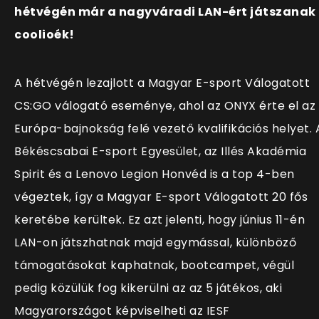
hétvégén már a nagyváradi LAN-ért játszanak
coolioék!
A hétvégén lezajlott a Magyar E-sport Válogatott
CS:GO válogató eseménye, ahol az ONYX érte el az
Európa-bajnokság felé vezető kvalifikációs helyet. 
Békéscsabai E-sport Egyesület, az Illés Akadémia
Spirit és a Lenovo Legion Honvéd is a top 4-ben
végeztek, így a Magyar E-sport Válogatott 20 fős
keretébe kerültek. Ez azt jelenti, hogy június 11-én
LAN-on játszhatnak majd egymással, különböző
támogatásokat kaphatnak, bootcampet, végül
pedig közülük fog kikerülni az az 5 játékos, aki
Magyarországot képviselheti az IESF