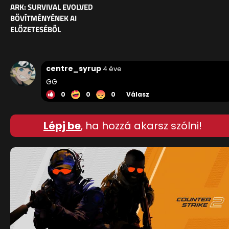
ARK: SURVIVAL EVOLVED
BŐVÍTMÉNYÉNEK AI
ELŐZETESÉBŐL
centre_syrup
4 éve
GG
0
0
0
Válasz
Lépj be
, ha hozzá akarsz szólni!