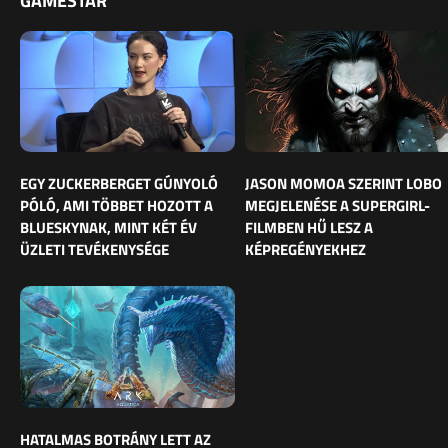
GAMESTAR
EGY ZUCKERBERGET GÚNYOLÓ
JASON MOMOA SZERINT LOBO
PÓLÓ, AMI TÖBBET HOZOTT A
MEGJELENÉSE A SUPERGIRL-
BLUESKYNAK, MINT KÉT ÉV
FILMBEN HŰ LESZ A
ÜZLETI TEVÉKENYSÉGE
KÉPREGÉNYEKHEZ
HATALMAS BOTRÁNY LETT AZ