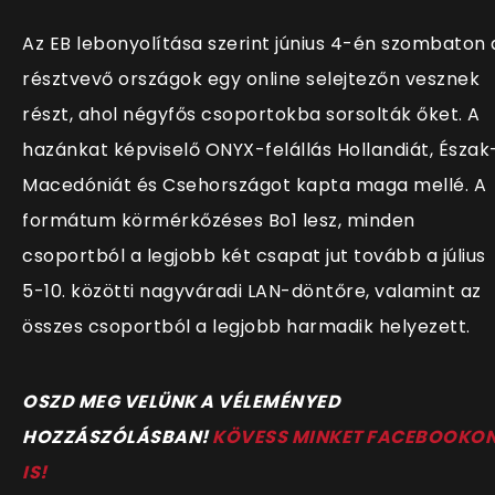
Az EB lebonyolítása szerint június 4-én szombaton 
résztvevő országok egy online selejtezőn vesznek
részt, ahol négyfős csoportokba sorsolták őket. A
hazánkat képviselő ONYX-felállás Hollandiát, Észak
Macedóniát és Csehországot kapta maga mellé. A
formátum körmérkőzéses Bo1 lesz, minden
csoportból a legjobb két csapat jut tovább a július
5-10. közötti nagyváradi LAN-döntőre, valamint az
összes csoportból a legjobb harmadik helyezett.
OSZD MEG VELÜNK A VÉLEMÉNYED
HOZZÁSZÓLÁSBAN!
KÖVESS MINKET FACEBOOKO
IS!