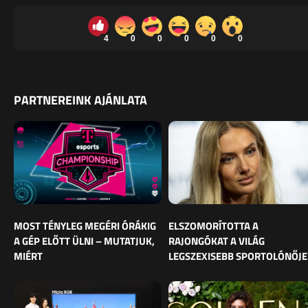
4
0
0
0
0
0
PARTNEREINK AJÁNLATA
MOST TÉNYLEG MEGÉRI ÓRÁKIG
ELSZOMORÍTOTTA A
A GÉP ELŐTT ÜLNI – MUTATJUK,
RAJONGÓKAT A VILÁG
MIÉRT
LEGSZEXISEBB SPORTOLÓNŐJE