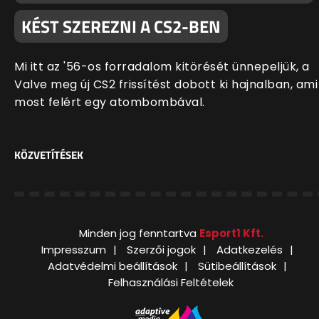
KÉST SZEREZNI A CS2-BEN
Mi itt az '56-os forradalom kitörését ünnepeljük, a
Valve meg új CS2 frissítést dobott ki hajnalban, ami
most felért egy atombombával.
KÖZVETÍTÉSEK
Minden jog fenntartva
Esport1 Kft.
Impresszum
Szerzői jogok
Adatkezelés
Adatvédelmi beállítások
Sütibeállítások
Felhasználási Feltételek