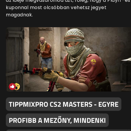
az ideje megvásárolnod azt, főleg, hogy a PlayIT-es
kuponnal most olcsóbban vehetsz jegyet
magadnak.
TIPPMIXPRO CS2 MASTERS - EGYRE
PROFIBB A MEZŐNY, MINDENKI