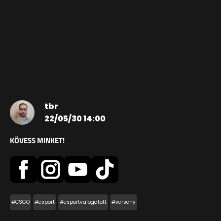
tbr
22/05/30 14:00
KÖVESS MINKET!
#CSGO
#esport
#esportvalogatott
#verseny