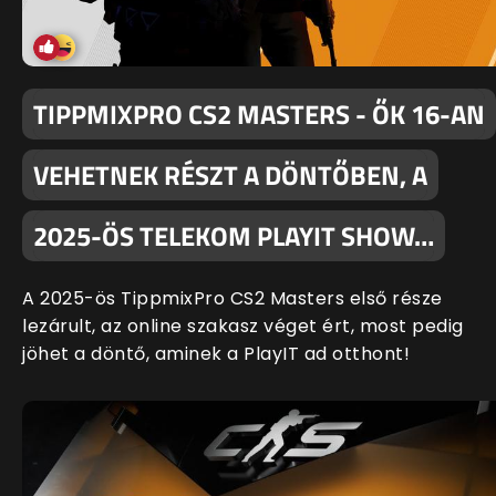
TIPPMIXPRO CS2 MASTERS - ŐK 16-AN
VEHETNEK RÉSZT A DÖNTŐBEN, A
2025-ÖS TELEKOM PLAYIT SHOW…
A 2025-ös TippmixPro CS2 Masters első része
lezárult, az online szakasz véget ért, most pedig
jöhet a döntő, aminek a PlayIT ad otthont!