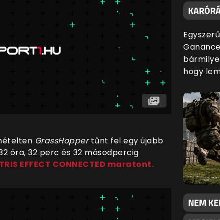
KARÓRÁ
Egyszerű
Ganance 
bármilye
hogy lem
smételten
GrassHopper
tűnt fel egy újabb
 32 óra, 32 perc és 32 másodpercig
ETRIS EFFECT CONNECTED maratont.
NEM KE