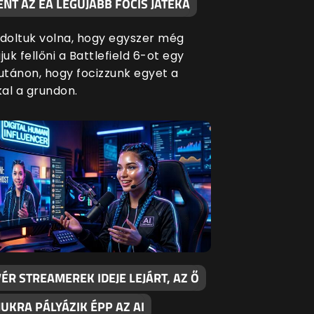
NT AZ EA LEGÚJABB FOCIS JÁTÉKA
oltuk volna, hogy egyszer még
juk fellőni a Battlefield 6-ot egy
lutánon, hogy focizzunk egyet a
al a grundon.
ÉR STREAMEREK IDEJE LEJÁRT, AZ Ő
UKRA PÁLYÁZIK ÉPP AZ AI