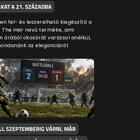
KAT A 21. SZÁZADBA
en fel- és leszerelhető kiegészítő a
The Heir nevű terméke, ami
n órából okosórát varázsol anélkül,
ondanánk az eleganciáról.
LL SZEPTEMBERIG VÁRNI, MÁR