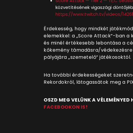
Score Attack — Tier 2 — TE:C Seaso
közvetítésének vigaszági döntőjébe
https://www.twitch.tv/videos/14
Érdekesség, hogy mindkét játékmód
elemekkel: a „Score Attack”-ban a 
és minél értékesebb lebontása a cél;
kőkemény támadásra/védekezésre é
pályájára „szemetelő” játékosoktól.
Ha további érdekességeket szeretn
Rekordokról, látogassátok meg a PI
OSZD MEG VELÜNK A VÉLEMÉNYED
FACEBOOKON IS!