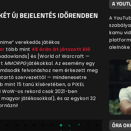
A YOUT
KÉT ÚJ BEJELENTÉS IDŐRENDBEN
A YouTube
szabálya
kamu vid
platform
 „anime” verekedős játékos
alelnöke 
or
több mint
45 órán át játszott élő
hadowlands] és [World of Warcraft —
rt
MMORPG
játékokkal. Az esemény egy
 a második felvonáshoz nem érkezett meg
ántartó szervezettől — mindenesetre
 mint 15 tanú kíséretében, a PIXEL
ni WoW-os rekord csak 2021-ben
magyar játékosokkal), és az egykori 32
ornázni!
ÓRA OKO