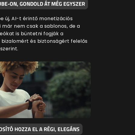
UBE-ON, GONDOLD ÁT MÉG EGYSZER
 új, AI-t érintő monetizációs
i már nem csak a sablonos, de a
eókat is büntetni fogják a
 bizalomért és biztonságért felelős
szerint.
SÍTÓ HOZZA EL A RÉGI, ELEGÁNS