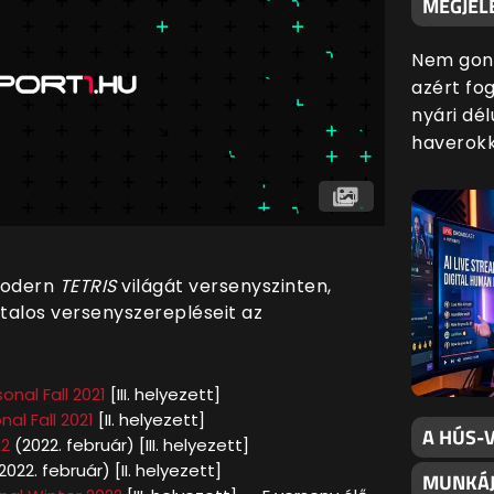
MEGJELE
Nem gond
azért fog
nyári dé
haverokk
modern
TETRIS
világát versenyszinten,
talos versenyszerepléseit az
nal Fall 2021
[III. helyezett]
al Fall 2021
[II. helyezett]
A HÚS-V
A2
(2022. február) [III. helyezett]
2022. február) [II. helyezett]
MUNKÁJ