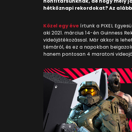
honfitársunknak, de hogy mely já
hétköznapi rekordokat? Az alábbi
Közel egy éve
írtunk a PIXEL Egyesü
aki 2021. március 14-én Guinness Re
videójátékozással. Már akkor is lehe
témáról, és ez a napokban beigazol
hanem pontosan 4 maratoni videojá