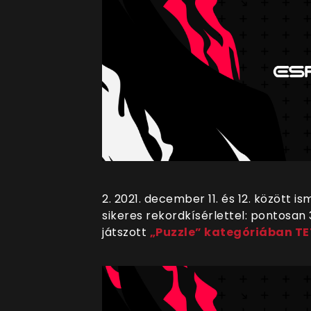
2. 2021. december 11. és 12. között i
sikeres rekordkísérlettel: pontosan
játszott
„Puzzle” kategóriában T