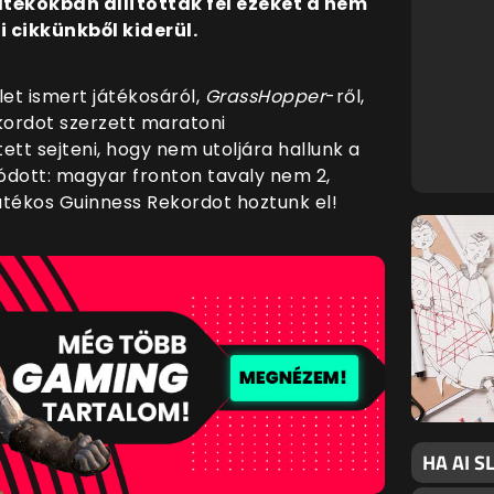
tékokban állították fel ezeket a nem
 cikkünkből kiderül.
let ismert játékosáról,
GrassHopper
-ről,
kordot szerzett maratoni
tett sejteni, hogy nem utoljára hallunk a
ódott: magyar fronton tavaly nem 2,
tékos Guinness Rekordot hoztunk el!
HA AI 