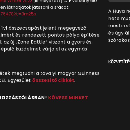
nal Winter 2022
[III. helyezett] → E verseny élő
n láthatjátok játszani a srácot:
A Huya n
26176478?t=3m25s
hete mut
mestersé
 1v1 összecsapást jelent megegyező
és úgy ál
kimért és rendezett pontos pálya építése
szórakoz
 az új „Zone Battle” viszont a gyors és
pülő küzdelmet várja el az egymás
KÖZVETÍTÉ
étek megtudni a tavalyi magyar Guinness
XEL Egyesület
összesítő cikkét
.
 HOZZÁSZÓLÁSBAN!
KÖVESS MINKET