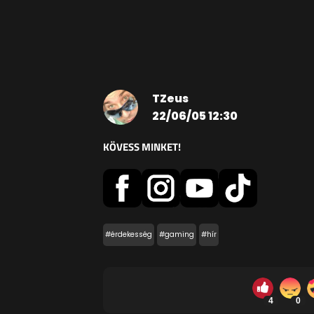
TZeus
22/06/05 12:30
KÖVESS MINKET!
#érdekesség
#gaming
#hír
4
0