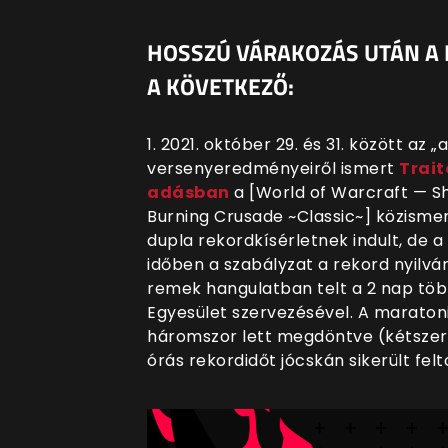
HOSSZÚ VÁRAKOZÁS UTÁN A 
A KÖVETKEZŐ:
1. 2021. október 29. és 31. között az
versenyeredményeiről ismert
Trait
adásban
a [World of Warcraft — S
Burning Crusade ~Classic~] közisme
dupla rekordkísérletnek indult, de
időben a szabályzat a rekord nyilv
remek hangulatban telt a 2 nap több
Egyesület szervezésével. A marato
háromszor lett megdöntve (kétszer 
órás rekordidőt jócskán sikerült felt