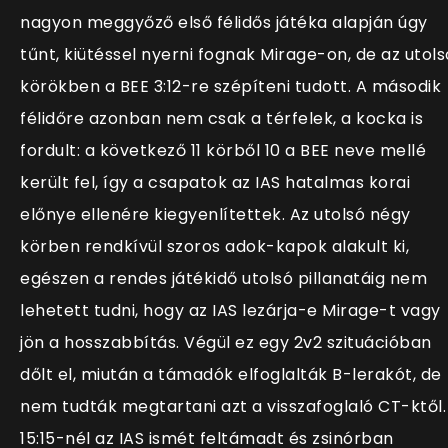
nagyon meggyőző első félidős játéka alapján úgy
tűnt, kiütéssel nyerni fognak Mirage-on, de az utols
körökben a BEE 3:12-re szépíteni tudott. A második
félidőre azonban nem csak a térfelek, a kocka is
fordult: a következő 11 körből 10 a BEE neve mellé
került fel, így a csapatok az IAS hatalmas korai
előnye ellenére kiegyenlítettek. Az utolsó négy
körben rendkívül szoros adok-kapok alakult ki,
egészen a rendes játékidő utolsó pillanatáig nem
lehetett tudni, hogy az IAS lezárja-e Mirage-t vagy
jön a hosszabbítás. Végül ez egy 2v2 szituációban
dőlt el, miután a támadók elfoglalták B-lerakót, de
nem tudták megtartani azt a visszafoglaló CT-ktől.
15:15-nél az IAS ismét feltámadt és zsinórban