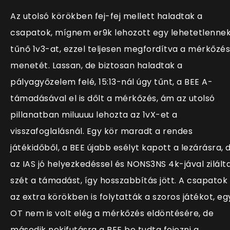
Az utolsó körökben fej-fej mellett haladtak a
csapatok, mígnem er9k lehozott egy lehetetlenne
tűnő 1v3-at, ezzel teljesen megfordítva a mérkőzés
menetét. Lassan, de biztosan haladtak a
pályagyőzelem felé, 15:13-nál úgy tűnt, a BEE A-
támadásával el is dőlt a mérkőzés, ám az utolsó
pillanatban miluuuu lehozta az 1vX-et a
visszafoglalásnál. Egy kör maradt a rendes
játékidőből, a BEE újabb esélyt kapott a lezárásra, 
az IAS jó helyezkedéssel és NONS3NS 4k-jával zilált
szét a támadást, így hosszabbítás jött. A csapatok
az extra körökben is folytatták a szoros játékot, eg
OT nem is volt elég a mérkőzés eldöntésére, de
második nekifutásra a BEE be tudta fejezni a