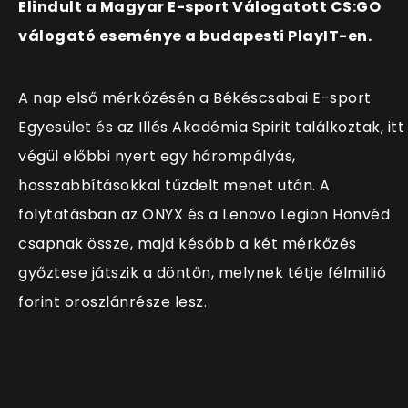
Elindult a Magyar E-sport Válogatott CS:GO
válogató eseménye a budapesti PlayIT-en.
A nap első mérkőzésén a Békéscsabai E-sport
Egyesület és az Illés Akadémia Spirit találkoztak, itt
végül előbbi nyert egy hárompályás,
hosszabbításokkal tűzdelt menet után. A
folytatásban az ONYX és a Lenovo Legion Honvéd
csapnak össze, majd később a két mérkőzés
győztese játszik a döntőn, melynek tétje félmillió
forint oroszlánrésze lesz.