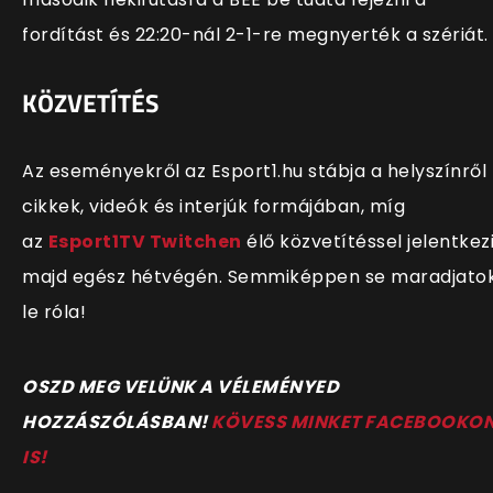
fordítást és 22:20-nál 2-1-re megnyerték a szériát.
KÖZVETÍTÉS
Az eseményekről az Esport1.hu stábja a helyszínről
cikkek, videók és interjúk formájában, míg
az
Esport1TV Twitchen
élő közvetítéssel jelentkez
majd egész hétvégén. Semmiképpen se maradjato
le róla!
OSZD MEG VELÜNK A VÉLEMÉNYED
HOZZÁSZÓLÁSBAN!
KÖVESS MINKET FACEBOOKO
IS!