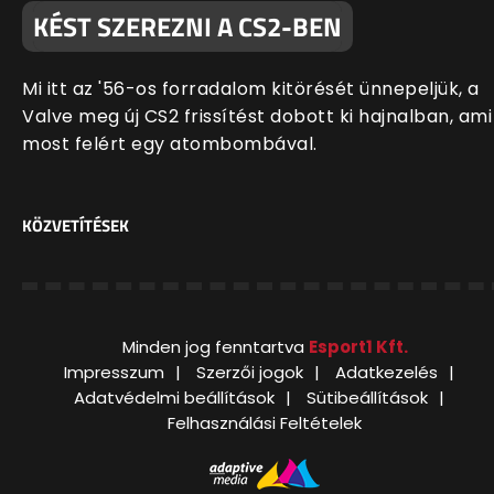
KÉST SZEREZNI A CS2-BEN
Mi itt az '56-os forradalom kitörését ünnepeljük, a
Valve meg új CS2 frissítést dobott ki hajnalban, ami
most felért egy atombombával.
KÖZVETÍTÉSEK
Minden jog fenntartva
Esport1 Kft.
Impresszum
Szerzői jogok
Adatkezelés
Adatvédelmi beállítások
Sütibeállítások
Felhasználási Feltételek