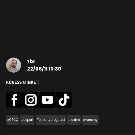
tbr
22/06/11 13:30
KÖVESS MINKET!
#CSGO
#esport
#esportvalogatott
#iesfvb
#verseny