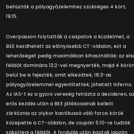
behúzták a pályagyőzelemhez szükséges 4 kört,
19:15.
Overpasson folytatták a csapatok a küzdelmet, a
BEE kezdhetett az előnyösebb CT-oldalon, ezt a
lehetőséget pedig maximálisan kihasználták: az els
félidőt domináns 13:2-vel megnyerték, majd 4 körö
belül be is fejezték, amit elkezdtek, 16:3-as
pályagyőzelemmel egyenlítettek, jöhetett Inferno.
Az IAS-t ez a gyors vereség felrázta a decideren, a
erős kezdés után a BEE játékosainak kellett
zárkóznia az olykor kaotikussá váló force körök
közepette a CT-oldalon, de csupán 5:10-re tudták
szépíteni a félidőt. A fordulás után kaptak igazán