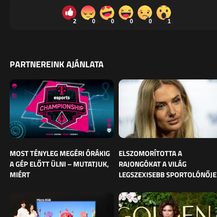
2
0
0
0
0
1
PARTNEREINK AJÁNLATA
MOST TÉNYLEG MEGÉRI ÓRÁKIG
ELSZOMORÍTOTTA A
A GÉP ELŐTT ÜLNI – MUTATJUK,
RAJONGÓKAT A VILÁG
MIÉRT
LEGSZEXISEBB SPORTOLÓNŐJE