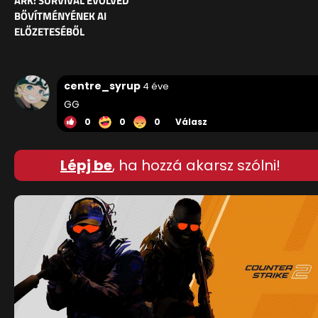
ARK: SURVIVAL EVOLVED
BŐVÍTMÉNYÉNEK AI
ELŐZETESÉBŐL
centre_syrup
4 éve
GG
0
0
0
Válasz
Lépj be
, ha hozzá akarsz szólni!