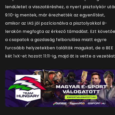
lendületet a visszatéréshez, a nyert pisztolykör utá
9:10-ig mentek, már érezhették az egyenlítést,
amikor az IAS jól pozícionálva a pisztolyokkal B-
lerakón megfogta az érkező támadást. Ezt követő
a csapatok a gazdaság felborulása miatt egyre
furcsább helyzetekben találták magukat, de a BEE
két 1vX-et hozott 11:11-ig, majd át is vette a vezetést