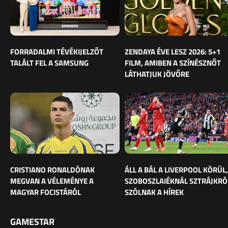
FORRADALMI TÉVÉKIJELZŐT
ZENDAYA ÉVE LESZ 2026: 5+1
TALÁLT FEL A SAMSUNG
FILM, AMIBEN A SZÍNÉSZNŐT
LÁTHATJUK JÖVŐRE
CRISTIANO RONALDÓNAK
ÁLL A BÁL A LIVERPOOL KÖRÜL,
MEGVAN A VÉLEMÉNYE A
SZOBOSZLAIÉKNÁL SZTRÁJKRÓ
MAGYAR FOCISTÁRÓL
SZÓLNAK A HÍREK
GAMESTAR