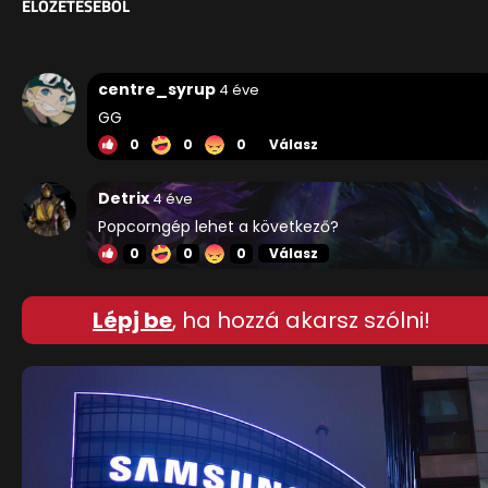
ELŐZETESÉBŐL
centre_syrup
4 éve
GG
0
0
0
Válasz
Detrix
4 éve
Popcorngép lehet a következő?
0
0
0
Válasz
Lépj be
, ha hozzá akarsz szólni!