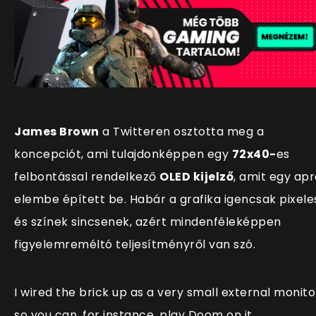
James Brown
a Twitteren osztotta meg a
koncepciót, ami tulajdonképpen egy
72x40-
es
felbontással rendelkező
OLED kijelző
, amit egy ap
elembe épített be. Habár a grafika igencsak pixele
és színek sincsenek, azért mindenféleképpen
figyelemreméltó teljesítményről van szó.
I wired the brick up as a very small external monito
so you can, for instance, play Doom on it.