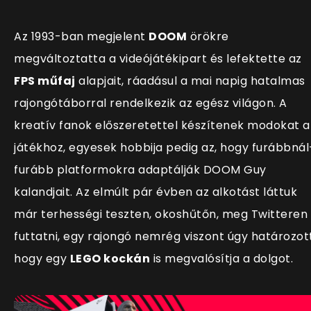
Az 1993-ban megjelent
DOOM
örökre
megváltoztatta a videójátékipart és lefektette az
FPS műfaj
alapjait, ráadásul a mai napig hatalmas
rajongótáborral rendelkezik az egész világon. A
kreatív fanok előszeretettel készítenek modokat a
játékhoz, egyesek hobbija pedig az, hogy furábbnál
furább platformokra adaptálják DOOM Guy
kalandjait. Az elmúlt pár évben az alkotást láttuk
már terhességi teszten, okoshűtőn, meg Twitteren 
futtatni, egy rajongó nemrég viszont úgy határozott
hogy egy
LEGO kockán
is megvalósítja a dolgot.