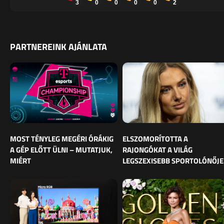
3
0
0
0
0
2
PARTNEREINK AJÁNLATA
MOST TÉNYLEG MEGÉRI ÓRÁKIG
ELSZOMORÍTOTTA A
A GÉP ELŐTT ÜLNI – MUTATJUK,
RAJONGÓKAT A VILÁG
MIÉRT
LEGSZEXISEBB SPORTOLÓNŐJE