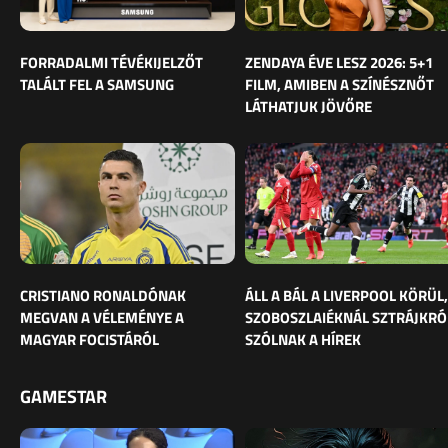
FORRADALMI TÉVÉKIJELZŐT
ZENDAYA ÉVE LESZ 2026: 5+1
TALÁLT FEL A SAMSUNG
FILM, AMIBEN A SZÍNÉSZNŐT
LÁTHATJUK JÖVŐRE
CRISTIANO RONALDÓNAK
ÁLL A BÁL A LIVERPOOL KÖRÜL,
MEGVAN A VÉLEMÉNYE A
SZOBOSZLAIÉKNÁL SZTRÁJKRÓ
MAGYAR FOCISTÁRÓL
SZÓLNAK A HÍREK
GAMESTAR