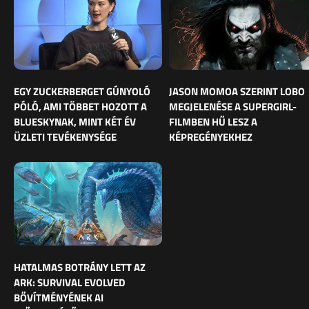
EGY ZUCKERBERGET GÚNYOLÓ
JASON MOMOA SZERINT LOBO
PÓLÓ, AMI TÖBBET HOZOTT A
MEGJELENÉSE A SUPERGIRL-
BLUESKYNAK, MINT KÉT ÉV
FILMBEN HŰ LESZ A
ÜZLETI TEVÉKENYSÉGE
KÉPREGÉNYEKHEZ
HATALMAS BOTRÁNY LETT AZ
ARK: SURVIVAL EVOLVED
BŐVÍTMÉNYÉNEK AI