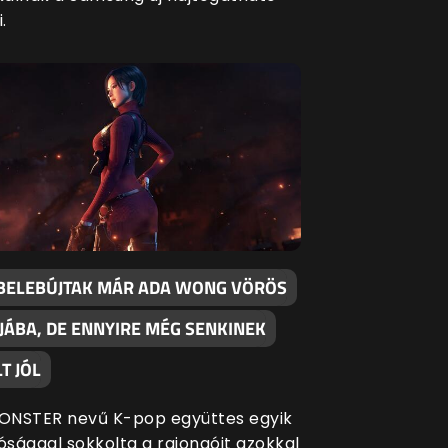
.
BELEBÚJTAK MÁR ADA WONG VÖRÖS
JÁBA, DE ENNYIRE MÉG SENKINEK
T JÓL
ONSTER nevű K-pop együttes egyik
ósággal sokkolta a rajongóit azokkal