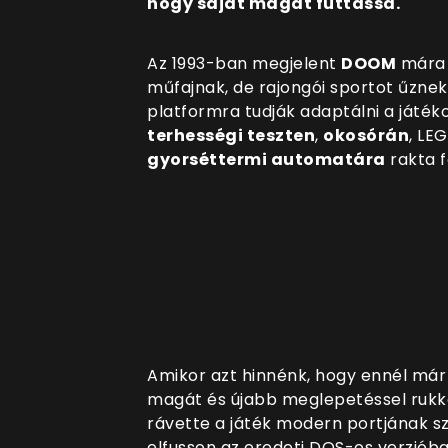
hogy saját magát futtassa.
Az 1993-ban megjelent
DOOM
mára 
műfajnak, de rajongói sportot űzne
platformra tudják adaptálni a játék
terhességi teszten
,
okosórán
, LE
gyorséttermi automatára
rakta f
Amikor azt hinnénk, hogy ennél már n
magát és újabb meglepetéssel rukko
rávette a játék modern portjának 
elfusson az eredeti DOS-os verziób