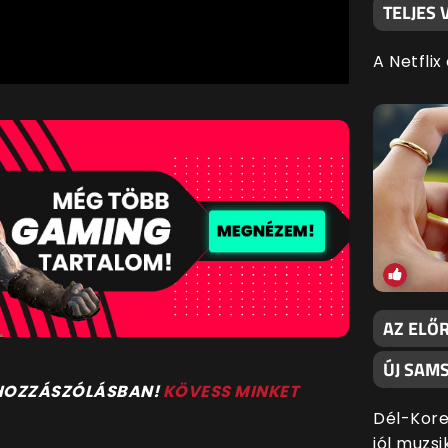
TELJES
A Netflix
AZ ELŐ
ÚJ SAM
 HOZZÁSZÓLÁSBAN!
KÖVESS MINKET
Dél-Kore
jól muzs