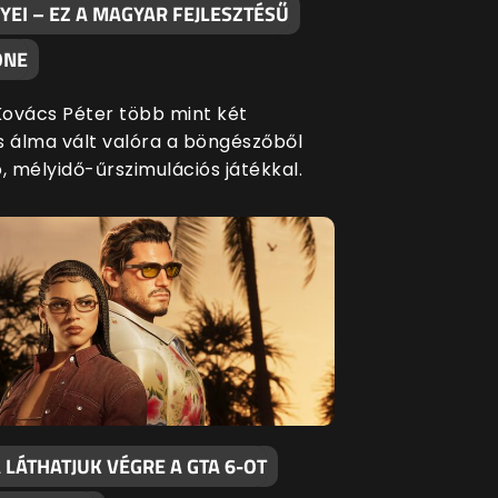
EI – EZ A MAGYAR FEJLESZTÉSŰ
ONE
ovács Péter több mint két
s álma vált valóra a böngészőből
, mélyidő-űrszimulációs játékkal.
LÁTHATJUK VÉGRE A GTA 6-OT