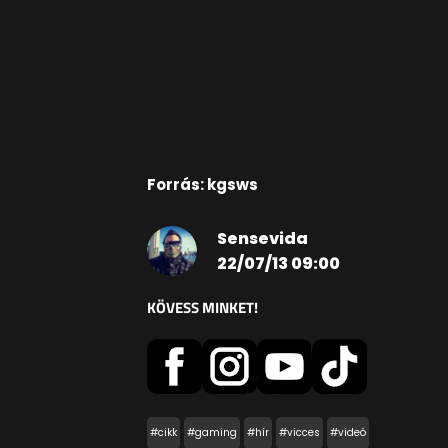
Forrás: kgsws
Sensevida
22/07/13 09:00
KÖVESS MINKET!
#cikk
#gaming
#hír
#vicces
#videó