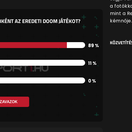
a fotókk
mint a Re
BKÉNT AZ EREDETI DOOM JÁTÉKOT?
kémnője.
KÖZVETÍTÉ
89 %
11 %
0 %
ZAVAZOK