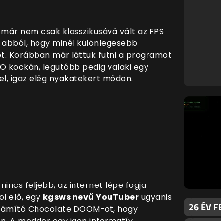
már nem csak klasszikusává vált az FPS
k abból, hogy minél különlegesebb
ot. Korábban már láttuk futni a programot
GO kockán, legutóbb pedig valaki egy
el, igaz elég nyakatekert módon.
incs feljebb, az internet lépe fogja
l elő, egy
kgsws nevű YouTuber
ugyanis
26 ÉV F
számító Chocolate DOOM-ot, hogy
an. A modder egy igen informatív