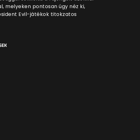
al, melyeken pontosan úgy néz ki,
sident Evil-játékok titokzatos
SEK