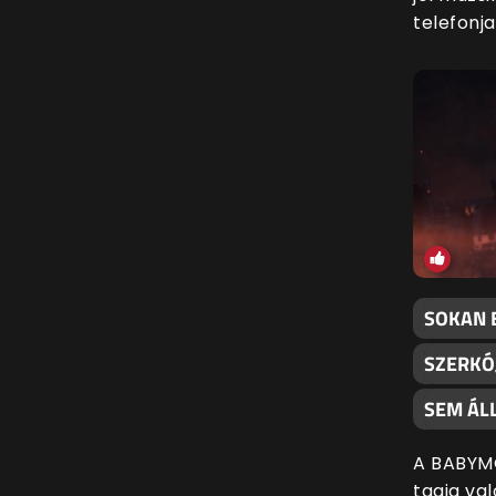
telefonjai
SOKAN 
SZERKÓ
SEM ÁLL
A BABYM
tagja val