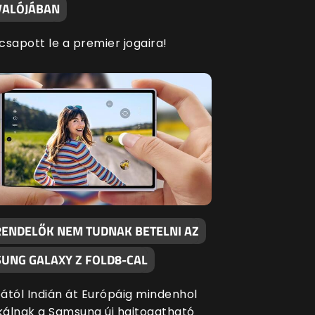
 VALÓJÁBAN
 csapott le a premier jogaira!
RENDELŐK NEM TUDNAK BETELNI AZ
SUNG GALAXY Z FOLD8-CAL
ától Indián át Európáig mindenhol
ikálnak a Samsung új hajtogatható