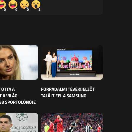
0
0
0
1
TOTTA A
FORRADALMI TÉVÉKIJELZŐT
 A VILÁG
TALÁLT FEL A SAMSUNG
BB SPORTOLÓNŐJE