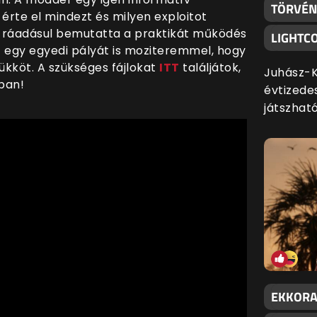
TÖRVÉNY
 érte el mindezt és milyen exploitot
n, ráadásul bemutatta a praktikát működés
LIGHTC
tt egy egyedi pályát is moziteremmel, hogy
ükköt. A szükséges fájlokat
ITT
találjátok,
Juhász-K
óban!
évtizede
játszható
EKKORA 