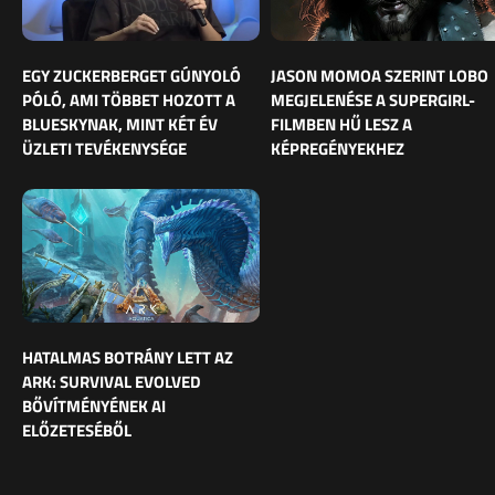
EGY ZUCKERBERGET GÚNYOLÓ
JASON MOMOA SZERINT LOBO
PÓLÓ, AMI TÖBBET HOZOTT A
MEGJELENÉSE A SUPERGIRL-
BLUESKYNAK, MINT KÉT ÉV
FILMBEN HŰ LESZ A
ÜZLETI TEVÉKENYSÉGE
KÉPREGÉNYEKHEZ
HATALMAS BOTRÁNY LETT AZ
ARK: SURVIVAL EVOLVED
BŐVÍTMÉNYÉNEK AI
ELŐZETESÉBŐL