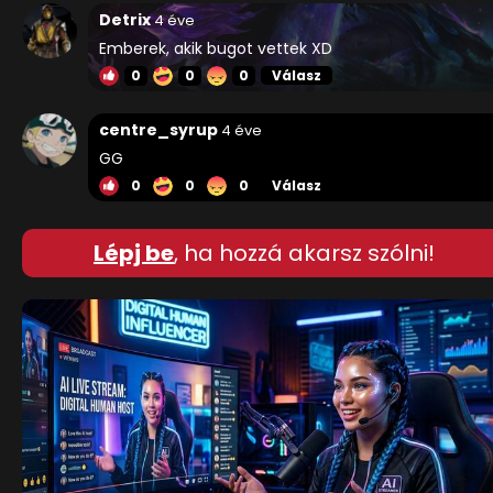
Detrix
4 éve
Emberek, akik bugot vettek XD
0
0
0
Válasz
centre_syrup
4 éve
GG
0
0
0
Válasz
Lépj be
, ha hozzá akarsz szólni!