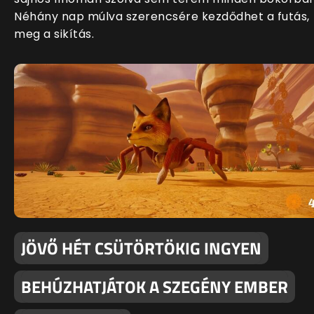
Néhány nap múlva szerencsére kezdődhet a futás,
meg a sikítás.
JÖVŐ HÉT CSÜTÖRTÖKIG INGYEN
BEHÚZHATJÁTOK A SZEGÉNY EMBER