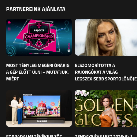
PARTNEREINK AJÁNLATA
MOST TÉNYLEG MEGÉRI ÓRÁKIG
ELSZOMORÍTOTTA A
A GÉP ELŐTT ÜLNI – MUTATJUK,
RAJONGÓKAT A VILÁG
MIÉRT
LEGSZEXISEBB SPORTOLÓNŐJE
FORRADALMI TÉVÉKIJELZŐT
ZENDAYA ÉVE LESZ 2026: 5+1