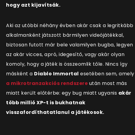
hogy azt kijavítsák.
Aki az utóbbi néhány évben akár csak a legritkább
alkalmanként játszott bármilyen videójátékkal,
biztosan futott már bele valamilyen bugba, legyen
az akár vicces, apró, idegesítő, vagy akár olyan
komoly, hogy a játék is összeomlik tőle. Nincs így
másként a
Diablo Immortal
esetében sem, amely
a mikrotranzakciós rendszere
után most más
miatt került előtérbe: egy bug miatt ugyanis
akár
több millió XP-t is bukhatnak
visszafordíthatatlanul a játékosok.