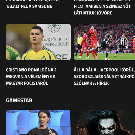
TALÁLT FEL A SAMSUNG
FILM, AMIBEN A SZÍNÉSZNŐT
LÁTHATJUK JÖVŐRE
CRISTIANO RONALDÓNAK
ÁLL A BÁL A LIVERPOOL KÖRÜL,
MEGVAN A VÉLEMÉNYE A
SZOBOSZLAIÉKNÁL SZTRÁJKRÓ
MAGYAR FOCISTÁRÓL
SZÓLNAK A HÍREK
GAMESTAR