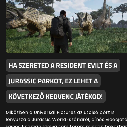
HA SZERETED A RESIDENT EVILT ÉS A
JURASSIC PARKOT, EZ LEHET A
KÖVETKEZŐ KEDVENC JÁTÉKOD!
Miközben a Universal Pictures az utolsó bőrt is
lenyúzza a Jurassic World-szériáról, dínós videóját
sajnos finoman szólva sem terem minden bokorban