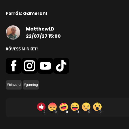
Forrás: Gamerant
MatthewLD
22/07/27 15:00
KÖVESS MINKET!
#blizzard
#gaming
2
0
0
3
0
0