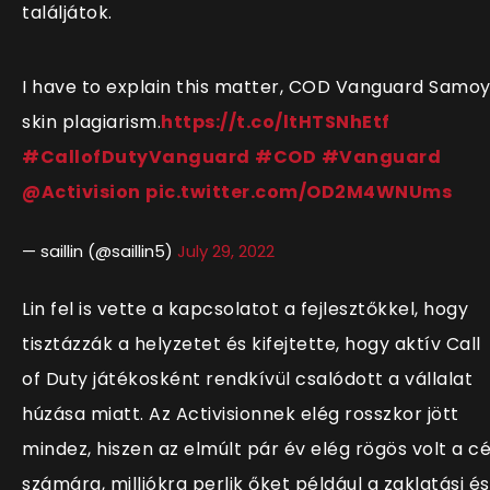
találjátok.
I have to explain this matter, COD Vanguard Samo
skin plagiarism.
https://t.co/ltHTSNhEtf
#CallofDutyVanguard
#COD
#Vanguard
@Activision
pic.twitter.com/OD2M4WNUms
— saillin (@saillin5)
July 29, 2022
Lin fel is vette a kapcsolatot a fejlesztőkkel, hogy
tisztázzák a helyzetet és kifejtette, hogy aktív Call
of Duty játékosként rendkívül csalódott a vállalat
húzása miatt. Az Activisionnek elég rosszkor jött
mindez, hiszen az elmúlt pár év elég rögös volt a c
számára, milliókra perlik őket például a zaklatási és