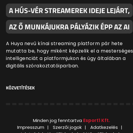
A HÚS-VÉR STREAMEREK IDEJE LEJÁRT,
AZ Ő MUNKÁJUKRA PÁLYÁZIK ÉPP AZ AI
A Huya nevű kínai streaming platform pár hete
mutatta be, hogy miként képzelik el a mestersége
intelligenciát a platformjukon és úgy általában a
digitális szórakoztatóiparban.
KÖZVETÍTÉSEK
Minden jog fenntartva
Esport1 Kft.
Impresszum
Szerzői jogok
Adatkezelés