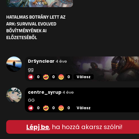
HATALMAS BOTRÁNY LETT AZ
ARK: SURVIVAL EVOLVED
BŐVÍTMÉNYÉNEK AI
ELŐZETESÉBŐL
DrSynclear
4 éve
gg
0
0
0
Válasz
centre_syrup
4 éve
GG
0
0
0
Válasz
Lépj be
, ha hozzá akarsz szólni!