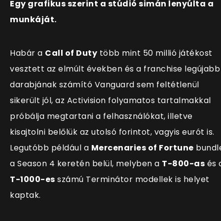
Egy grafikus szerint a stúdió simán lenyúlta a
munkáját.
Habár a
Call of Duty
több mint 50 millió játékost
vesztett az elmúlt években és a franchise legújabb
darabjának számító Vanguard sem feltétlenül
sikerült jól, az Activision folyamatos tartalmakkal
próbálja megtartani a felhasználókat, illetve
kisajtolni belőlük az utolsó forintot, vagyis eurót is.
Legutóbb például a
Mercenaries of Fortune
bundl
a Season 4 keretén belül, melyben a
T-800-as
és 
T-1000-es
számú Terminátor modellek is helyet
kaptak.