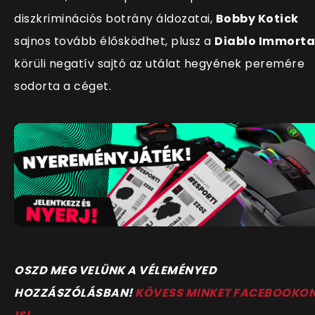
diszkriminációs botrány áldozatai,
Bobby Kotick
sajnos tovább élősködhet, plusz a
Diablo Immorta
körüli negatív sajtó az utálat hegyének peremére
sodorta a céget.
O
SZD MEG VELÜNK A VÉLEMÉNYED
HOZZÁSZÓLÁSBAN!
KÖVESS MINKET FACEBOOKO