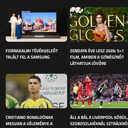
FORRADALMI TÉVÉKIJELZŐT
ZENDAYA ÉVE LESZ 2026: 5+1
TALÁLT FEL A SAMSUNG
FILM, AMIBEN A SZÍNÉSZNŐT
LÁTHATJUK JÖVŐRE
CRISTIANO RONALDÓNAK
ÁLL A BÁL A LIVERPOOL KÖRÜL,
MEGVAN A VÉLEMÉNYE A
SZOBOSZLAIÉKNÁL SZTRÁJKRÓ