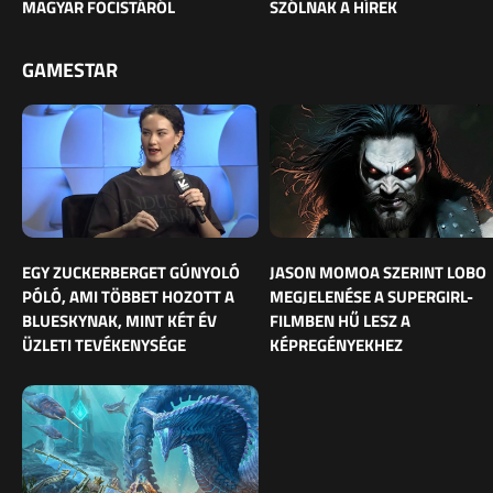
MAGYAR FOCISTÁRÓL
SZÓLNAK A HÍREK
GAMESTAR
EGY ZUCKERBERGET GÚNYOLÓ
JASON MOMOA SZERINT LOBO
PÓLÓ, AMI TÖBBET HOZOTT A
MEGJELENÉSE A SUPERGIRL-
BLUESKYNAK, MINT KÉT ÉV
FILMBEN HŰ LESZ A
ÜZLETI TEVÉKENYSÉGE
KÉPREGÉNYEKHEZ