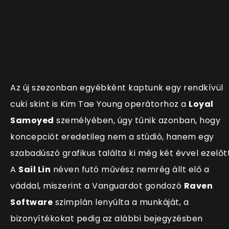
Az új szezonban egyébként kaptunk egy rendkívül
cuki skint is Kim Tae Young operátorhoz a
Loyal
Samoyed
személyében, úgy tűnik azonban, hogy
koncepciót eredetileg nem a stúdió, hanem egy
szabadúszó grafikus találta ki még két évvel ezelőtt
A
Sail Lin
néven futó művész nemrég állt elő a
váddal, miszerint a Vanguardot gondozó
Raven
Software
szimplán lenyúlta a munkáját, a
bizonyítékokat pedig az alábbi bejegyzésben