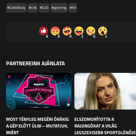
#CallofDuty
#cikk
#CoD
#gaming
#hír
4
0
0
1
0
1
PARTNEREINK AJÁNLATA
MOST TÉNYLEG MEGÉRI ÓRÁKIG
ELSZOMORÍTOTTA A
A GÉP ELŐTT ÜLNI – MUTATJUK,
RAJONGÓKAT A VILÁG
MIÉRT
LEGSZEXISEBB SPORTOLÓNŐJE