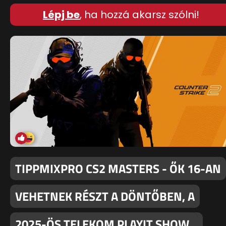
Lépj be
, ha hozzá akarsz szólni!
TIPPMIXPRO CS2 MASTERS - ŐK 16-AN
VEHETNEK RÉSZT A DÖNTŐBEN, A
2025-ÖS TELEKOM PLAYIT SHOW…