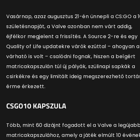
Vasárnap, azaz augusztus 21-én ünnepli a CS:GO a 1
születésnapját, a Valve azonban nem várt addig,
éjfélkor megjelent a frissítés. A Source 2-re és egy
Quality of Life updatekre várók ezúttal – ahogyan a
várható is volt – csalódni fognak, hiszen a beígért
matricakapszulán túl új pályák, szülinapi sapkák a
csirkékre és egy limitált ideig megszerezhető tortá
érme érkezett.
CSGO10 KAPSZULA
Több, mint 60 dizájnt fogadott el a Valve a legújab
matricakapszulához, amely a játék elmúlt 10 événe