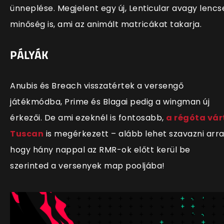
ünneplése. Megjelent egy új, Lenticular avagy lencs
minőség is, ami az animált matricákat takarja.
PÁLYÁK
Anubis és Breach visszatértek a versengő
játékmódba, Prime és Blagai pedig a wingman új
érkezői. De ami ezeknél is fontosabb,
a régóta vár
Tuscan
is megérkezett – alább lehet szavazni arra
hogy hány nappal az RMR-ok előtt kerül be
szerinted a versenyek map pooljába!