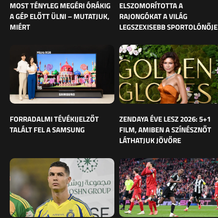
MOST TÉNYLEG MEGÉRI ÓRÁKIG
ELSZOMORÍTOTTA A
A GÉP ELŐTT ÜLNI – MUTATJUK,
RAJONGÓKAT A VILÁG
MIÉRT
LEGSZEXISEBB SPORTOLÓNŐJE
FORRADALMI TÉVÉKIJELZŐT
ZENDAYA ÉVE LESZ 2026: 5+1
TALÁLT FEL A SAMSUNG
FILM, AMIBEN A SZÍNÉSZNŐT
LÁTHATJUK JÖVŐRE