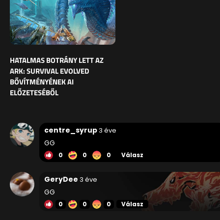
HATALMAS BOTRÁNY LETT AZ
ARK: SURVIVAL EVOLVED
BŐVÍTMÉNYÉNEK AI
ELŐZETESÉBŐL
centre_syrup
3 éve
GG
0
0
0
Válasz
GeryDee
3 éve
GG
0
0
0
Válasz