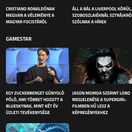
CRISTIANO RONALDÓNAK
ÁLL A BÁL A LIVERPOOL KÖRÜL,
MEGVAN A VÉLEMÉNYE A
SZOBOSZLAIÉKNÁL SZTRÁJKRÓ
MAGYAR FOCISTÁRÓL
SZÓLNAK A HÍREK
GAMESTAR
EGY ZUCKERBERGET GÚNYOLÓ
JASON MOMOA SZERINT LOBO
PÓLÓ, AMI TÖBBET HOZOTT A
MEGJELENÉSE A SUPERGIRL-
BLUESKYNAK, MINT KÉT ÉV
FILMBEN HŰ LESZ A
ÜZLETI TEVÉKENYSÉGE
KÉPREGÉNYEKHEZ