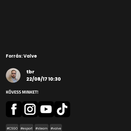
Forrás: Valve
tbr
22/08/17 10:30
KÖVESS MINKET!
#CSGO
#esport
#steam
#valve