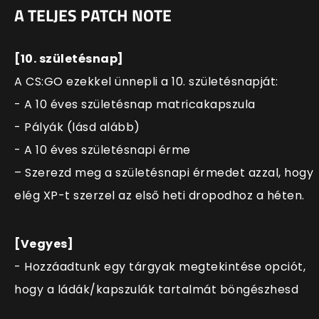
A TELJES PATCH NOTE
[10. születésnap]
A CS:GO ezekkel ünnepli a 10. születésnapját:
- A 10 éves születésnap matricakapszula
- Pályák (lásd alább)
- A 10 éves születésnapi érme
– Szerezd meg a születésnapi érmedet azzal, hogy
elég XP-t szerzel az első heti dropodhoz a héten.
[Vegyes]
- Hozzáadtunk egy tárgyak megtekintése opciót,
hogy a ládák/kapszulák tartalmát böngészhesd