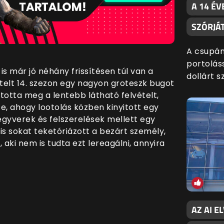
A 14 ÉV
SZÓRJÁ
A csupán
portoláss
 már jó néhány frissítésen túl van a
dollárt s
ztelt 14. szezon egy nagyon groteszk bugot
totta meg a lentebb látható felvételt,
e, ahogy lootolás közben kinyitott egy
fegyverek és felszerelések mellett egy
m is sokat teketóriázott a bezárt személy,
 aki nem is tudta ezt lereagálni, annyira
AZ AI E