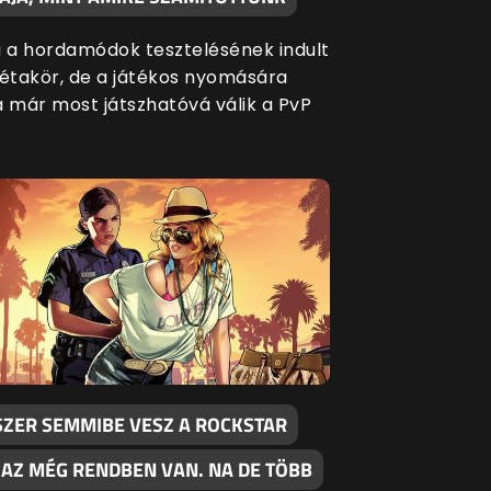
g a hordamódok tesztelésének indult
bétakör, de a játékos nyomására
a már most játszhatóvá válik a PvP
SZER SEMMIBE VESZ A ROCKSTAR
 AZ MÉG RENDBEN VAN. NA DE TÖBB