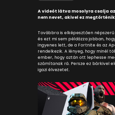
A videót látva mosolyra csalja az
nem nevet, akivel ez megtörténik
Továbbra is elképesztően népszerű 
és ezt mi sem példázza jobban, hog
ingyenes lett, de a Fortnite és az A
rendelkezik. A lényeg, hogy minél t
ember, hogy aztán ott lephesse meg 
számítanak rá. Persze ez bárkivel el
igazi élvezetet.