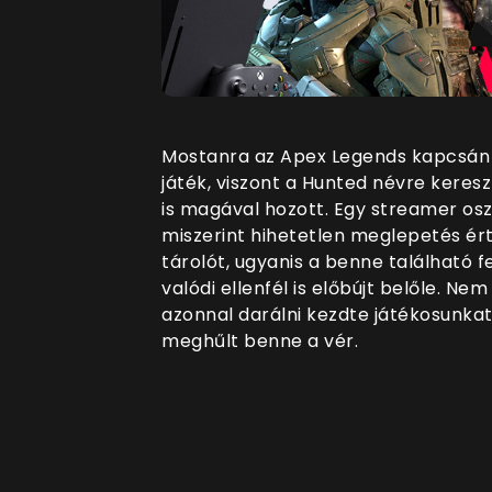
Mostanra az Apex Legends kapcsán is
játék, viszont a Hunted névre keres
is magával hozott. Egy streamer osz
miszerint hihetetlen meglepetés ért
tárolót, ugyanis a benne található 
valódi ellenfél is előbújt belőle. Ne
azonnal darálni kezdte játékosunkat,
meghűlt benne a vér.