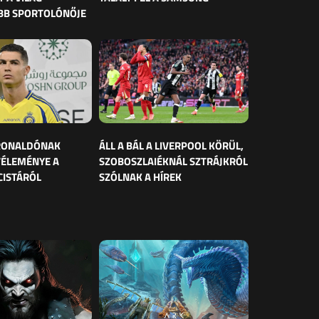
BB SPORTOLÓNŐJE
 RONALDÓNAK
ÁLL A BÁL A LIVERPOOL KÖRÜL,
VÉLEMÉNYE A
SZOBOSZLAIÉKNÁL SZTRÁJKRÓL
CISTÁRÓL
SZÓLNAK A HÍREK