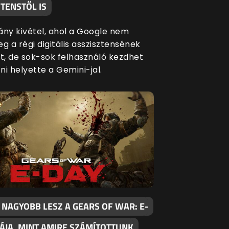
TENSTŐL IS
ány kivétel, ahol a Google nem
g a régi digitális asszisztensének
át, de sok-sok felhasználó kezdhet
i helyette a Gemini-jal.
 NAGYOBB LESZ A GEARS OF WAR: E-
TÁJA, MINT AMIRE SZÁMÍTOTTUNK