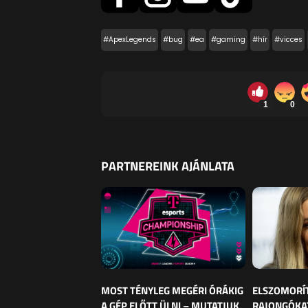
#ApexLegends
#bug
#ea
#gaming
#hír
#vicces
1
0
PARTNEREINK AJÁNLATA
MOST TÉNYLEG MEGÉRI ÓRÁKIG
ELSZOMORÍ
A GÉP ELŐTT ÜLNI – MUTATJUK,
RAJONGÓKAT