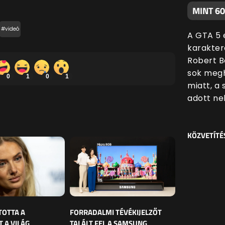
MINT 6
#videó
A GTA 5 
karakter
Robert B
sok megh
0
1
0
1
miatt, a
adott nek
KÖZVETÍTÉ
TOTTA A
FORRADALMI TÉVÉKIJELZŐT
 A VILÁG
TALÁLT FEL A SAMSUNG