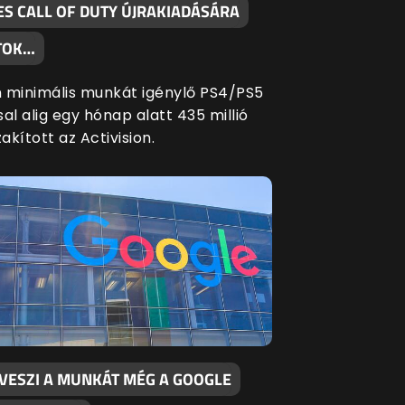
ES CALL OF DUTY ÚJRAKIADÁSÁRA
TOK…
 minimális munkát igénylő PS4/PS5
al alig egy hónap alatt 435 millió
zakított az Activision.
LVESZI A MUNKÁT MÉG A GOOGLE