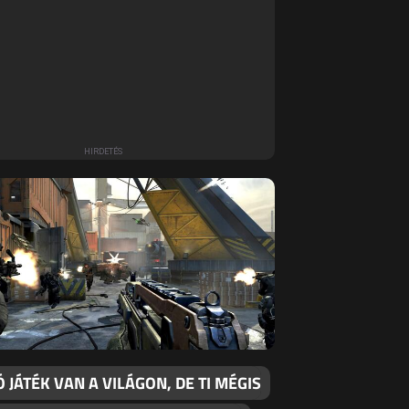
Ó JÁTÉK VAN A VILÁGON, DE TI MÉGIS