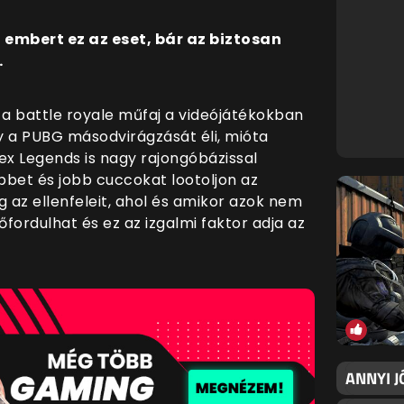
 embert ez az eset, bár az biztosan
.
a battle royale műfaj a videójátékokban
y a PUBG másodvirágzását éli, mióta
pex Legends is nagy rajongóbázissal
öbbet és jobb cuccokat lootoljon az
az ellenfeleit, ahol és amikor azok nem
őfordulhat és ez az izgalmi faktor adja az
ANNYI J