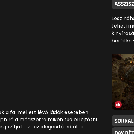
ASSZISZ
Lesz néh
teheti me
kinyírás
barátkozn
ak a fal mellett lévő ládák esetében
jön rá a módszerre mikén tud elrejtőzni
SOKKAL
 javítják ezt az idegesítő hibát a
DAY BÉ