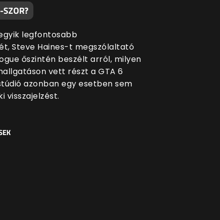
0-SZOR?
egyik legfontosabb
ét, Steve Haines-t megszólaltató
ogue őszintén beszélt arról, milyen
allgatáson vett részt a GTA 6
 stúdió azonban egy esetben sem
i visszajelzést.
SEK