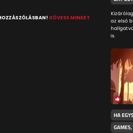
Kizáróla
 HOZZÁSZÓLÁSBAN!
KÖVESS MINKET
az első 
hallgatv
is.
HA EGY
GAMES,