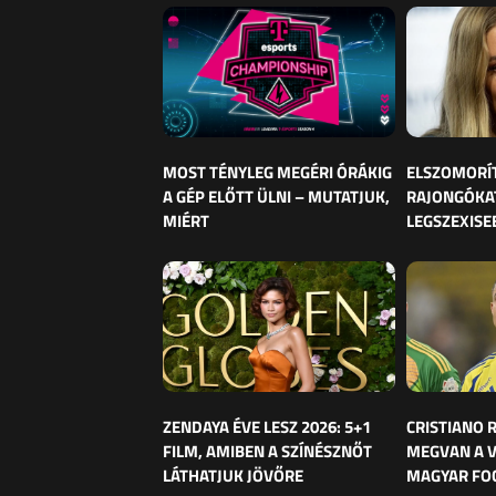
MOST TÉNYLEG MEGÉRI ÓRÁKIG
ELSZOMORÍ
A GÉP ELŐTT ÜLNI – MUTATJUK,
RAJONGÓKAT
MIÉRT
LEGSZEXISE
ZENDAYA ÉVE LESZ 2026: 5+1
CRISTIANO
FILM, AMIBEN A SZÍNÉSZNŐT
MEGVAN A 
LÁTHATJUK JÖVŐRE
MAGYAR FO