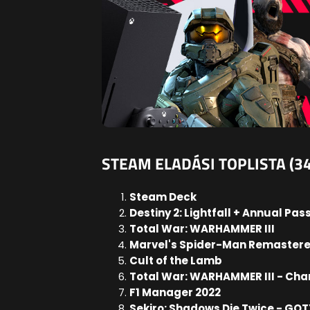
STEAM ELADÁSI TOPLISTA (34
Steam Deck
Destiny 2: Lightfall + Annual Pas
Total War: WARHAMMER III
Marvel's Spider-Man Remaster
Cult of the Lamb
Total War: WARHAMMER III - Ch
F1 Manager 2022
Sekiro: Shadows Die Twice - GOT