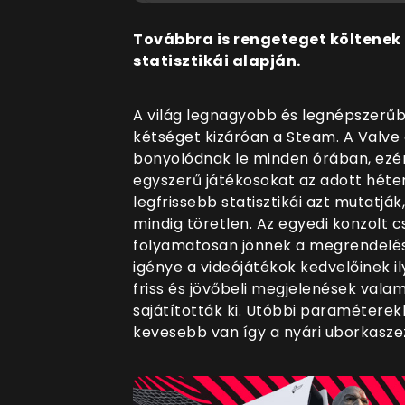
Továbbra is rengeteget költenek
statisztikái alapján.
A világ legnagyobb és legnépszerű
kétséget kizáróan a Steam. A Valve 
bonyolódnak le minden órában, ezér
egyszerű játékosokat az adott héten 
legfrissebb statisztikái azt mutatják
mindig töretlen. Az egyedi konzolt 
folyamatosan jönnek a megrendelés
igénye a videójátékok kedvelőinek i
friss és jövőbeli megjelenések vala
sajátították ki. Utóbbi paramétere
kevesebb van így a nyári uborkasze