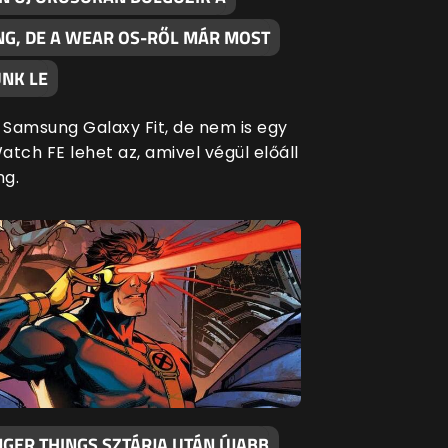
G, DE A WEAR OS-RŐL MÁR MOST
NK LE
Samsung Galaxy Fit, de nem is egy
tch FE lehet az, amivel végül előáll
ng.
GER THINGS SZTÁRJA UTÁN ÚJABB