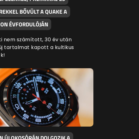
REKKEL BŐVÜLT A QUAKE A
ON ÉVFORDULÓJÁN
ki nem számított, 30 év után
új tartalmat kapott a kultikus
k!
EN ÚJ OKOSÓRÁN DOLGOZIK A