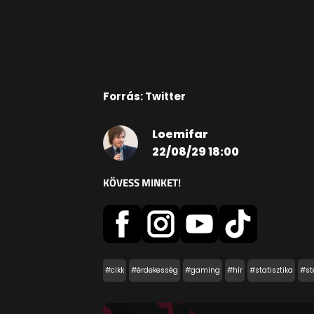
Forrás: Twitter
Loemifar
22/08/29 18:00
KÖVESS MINKET!
#cikk
#érdekesség
#gaming
#hír
#statisztika
#s