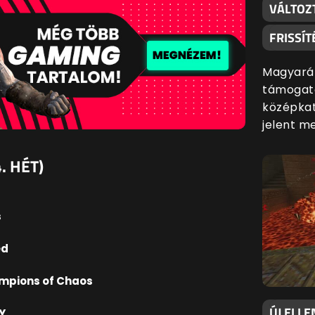
VÁLTOZ
FRISSÍT
Magyaráz
támogatá
középkat
jelent m
. HÉT)
s
ed
ampions of Chaos
ÚJ ELLE
Y