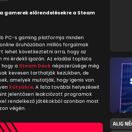
 a gamerek előrendelésekre a Steam
bb PC-s gaming platformja minden
online áruházában milliós forgalmak
t lehet következtetni arra, hogy az
mi érdekli igazán. Az eladási toplista
, hogy a
Steam Deck
népszerűsége még
csak kevesen tarthatják kezükben, de
ek, amelyek mutatják, hogy igenis van
lyen
kütyükre
. A lista további helyezéseit
mint jelentősen leakciózott programok
kkel rendelkező játékokból azonban most
zon végén.
ALIG NÉ