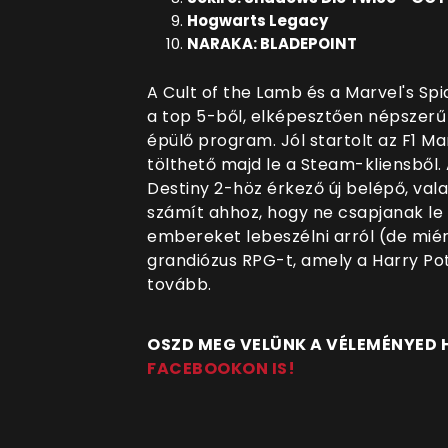
Hogwarts Legacy
NARAKA: BLADEPOINT
A Cult of the Lamb és a Marvel's S
a top 5-ből, elképesztően népszer
épülő program. Jól startolt az F1 M
tölthető majd le a Steam-kliensből.
Destiny 2-höz érkező új belépő, vala
számít ahhoz, hogy ne csapjanak le 
embereket lebeszélni arról (de miért
grandiózus RPG-t, amely a Harry Pot
tovább.
OSZD MEG VELÜNK A VÉLEMÉNYED
FACEBOOKON IS!