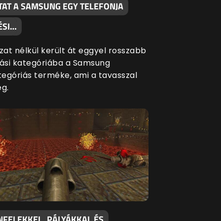
TAT A SAMSUNG EGY TELEFONJA
ÉSI…
at nélkül került át eggyel rosszabb
si kategóriába a Samsung
egóriás terméke, ami a tavasszal
eg.
NFELEKKEL, PÁLYÁKKAL ÉS