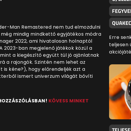
FEGYVE
QUAKEC
pider-Man Remastered nem tud elmozdulni
ű még mindig mindkettő egyjátékos módra
Erre sen
anager 2022, ami hivatalosan holnaptól
teljesen 
 A 2023-ban megjelenő játékok közül a
akciójáté
mint a kiegészítő együtt túl jó ajánlatnak
rá a rajongók. Szintén nem lehet az
 is kéne?), hogy előrendeljék azt a
terből ismert univerzum világát bővíti
 HOZZÁSZÓLÁSBAN!
KÖVESS MINKET
TELJES