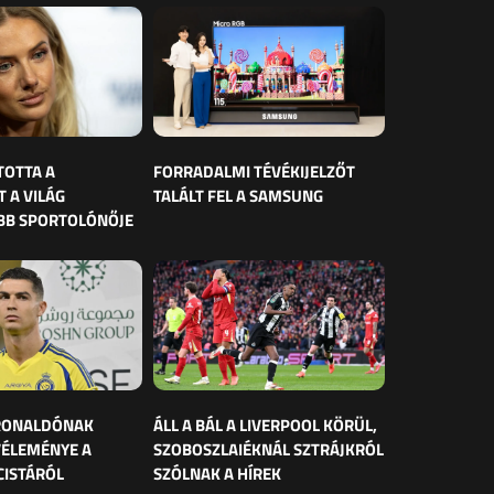
TOTTA A
FORRADALMI TÉVÉKIJELZŐT
 A VILÁG
TALÁLT FEL A SAMSUNG
BB SPORTOLÓNŐJE
 RONALDÓNAK
ÁLL A BÁL A LIVERPOOL KÖRÜL,
VÉLEMÉNYE A
SZOBOSZLAIÉKNÁL SZTRÁJKRÓL
CISTÁRÓL
SZÓLNAK A HÍREK