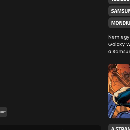
SAMSUN
MONDJU
Nem egy 
Galaxy Wa
a Samsu
team
A STRAN