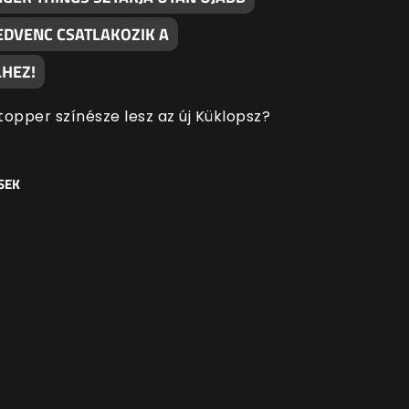
EDVENC CSATLAKOZIK A
HEZ!
topper színésze lesz az új Küklopsz?
SEK