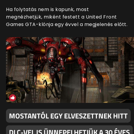
Ha folytatás nem is kapunk, most
megnézhetjük, miként festett a United Front
Games GTA-klónja egy évvel a megjelenés előtt.
MOSTANTÓL EGY ELVESZETTNEK HITT
DLC-VEL IS ÜNNEPELHETJÜK A 30 ÉVES