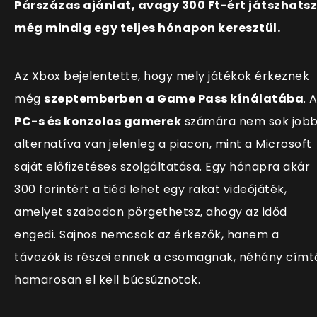
Párszázas ajánlat, avagy 300 Ft-ért játszhatsz
még mindig egy teljes hónapon keresztül.
Az Xbox bejelentette, hogy mely játékok érkeznek
még
szeptemberben a Game Pass kínálatába
. 
PC-s és konzolos gamerek
számára nem sok job
alternatíva van jelenleg a piacon, mint a Microsoft
saját előfizetéses szolgáltatása. Egy hónapra akár
300 forintért a tiéd lehet egy rakat videójáték,
amelyet szabadon pörgethetsz, ahogy az időd
engedi. Sajnos nemcsak az érkezők, hanem a
távozók is részei ennek a csomagnak, néhány címt
hamarosan el kell búcsúznotok.