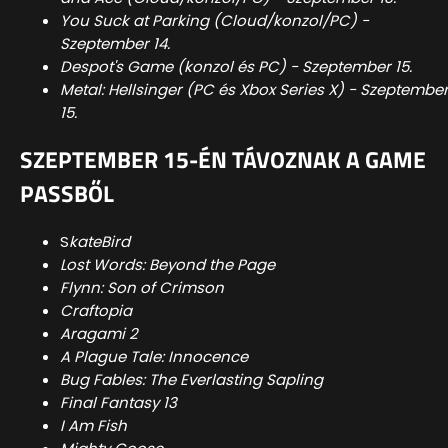
You Suck at Parking (Cloud/konzol/PC) -
Szeptember 14.
Despot's Game (konzol és PC) - Szeptember 15.
Metal: Hellsinger (PC és Xbox Series X) - Szeptembe
15.
SZEPTEMBER 15-ÉN TÁVOZNAK A GAME
PASSBŐL
S
kateBird
Lost Words: Beyond the Page
Flynn: Son of Crimson
Craftopia
Aragami 2
A Plague Tale: Innocence
Bug Fables: The Everlasting Sapling
Final Fantasy 13
I Am Fish