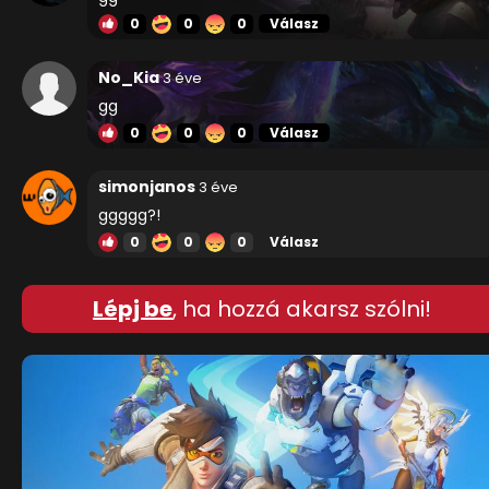
0
0
0
Válasz
No_Kia
3 éve
gg
0
0
0
Válasz
simonjanos
3 éve
ggggg?!
0
0
0
Válasz
Lépj be
, ha hozzá akarsz szólni!