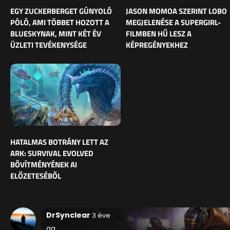
EGY ZUCKERBERGET GÚNYOLÓ
JASON MOMOA SZERINT LOBO
PÓLÓ, AMI TÖBBET HOZOTT A
MEGJELENÉSE A SUPERGIRL-
BLUESKYNAK, MINT KÉT ÉV
FILMBEN HŰ LESZ A
ÜZLETI TEVÉKENYSÉGE
KÉPREGÉNYEKHEZ
HATALMAS BOTRÁNY LETT AZ
ARK: SURVIVAL EVOLVED
BŐVÍTMÉNYÉNEK AI
ELŐZETESÉBŐL
DrSynclear
3 éve
gg