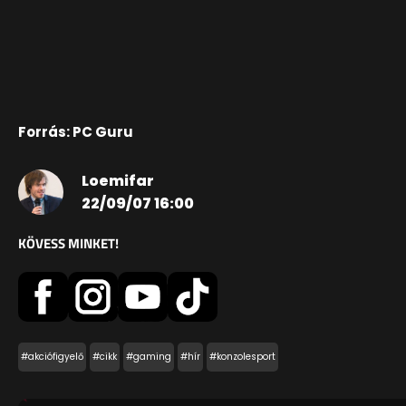
Forrás: PC Guru
Loemifar
22/09/07 16:00
KÖVESS MINKET!
#akciófigyelő
#cikk
#gaming
#hír
#konzolesport