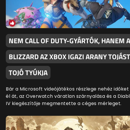
NEM CALL OF DUTY-GYÁRTÓK, HANEM 
BLIZZARD AZ XBOX IGAZI ARANY TOJÁS
TOJÓ TYÚKJA
Bár a Microsoft videójátékos részlege nehéz időket
él át, az Overwatch váratlan szárnyalása és a Diab
IV kiegészítője megmentette a céges mérleget.