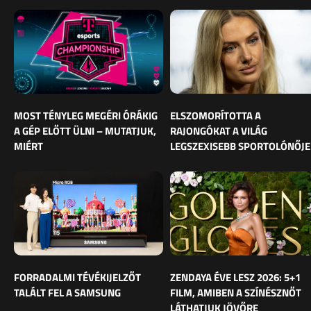
MOST TÉNYLEG MEGÉRI ÓRÁKIG
ELSZOMORÍTOTTA A
A GÉP ELŐTT ÜLNI – MUTATJUK,
RAJONGÓKAT A VILÁG
MIÉRT
LEGSZEXISEBB SPORTOLÓNŐJE
FORRADALMI TÉVÉKIJELZŐT
ZENDAYA ÉVE LESZ 2026: 5+1
TALÁLT FEL A SAMSUNG
FILM, AMIBEN A SZÍNÉSZNŐT
LÁTHATJUK JÖVŐRE