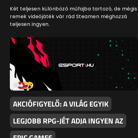
Két teljesen különböző műfajba tartozó, de mégis
remek videójáték vár rád Steamen méghozzá
teljesen ingyen.
AKCIÓFIGYELŐ: A VILÁG EGYIK
LEGJOBB RPG-JÉT ADJA INGYEN AZ
EPIC GAMES