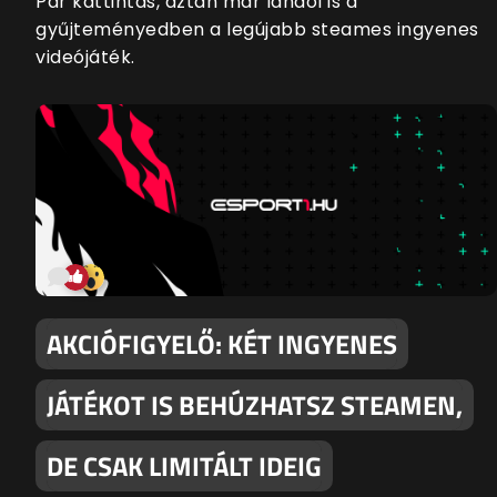
Pár kattintás, aztán már landol is a
gyűjteményedben a legújabb steames ingyenes
videójáték.
AKCIÓFIGYELŐ: KÉT INGYENES
JÁTÉKOT IS BEHÚZHATSZ STEAMEN,
DE CSAK LIMITÁLT IDEIG