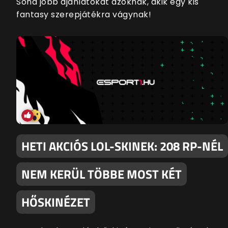
Soha jobb ajánlatokat azoknak, akik egy kis
fantasy szerepjátékra vágynak!
HETI AKCIÓS LOL-SKINEK: 208 RP-NÉL
NEM KERÜL TÖBBE MOST KÉT
HŐSKINÉZET