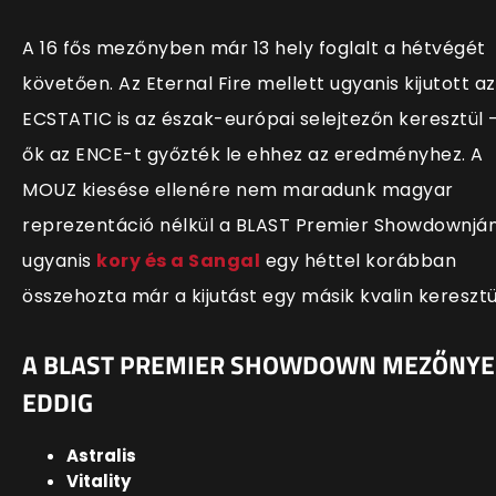
A 16 fős mezőnyben már 13 hely foglalt a hétvégét
követően. Az Eternal Fire mellett ugyanis kijutott az
ECSTATIC is az észak-európai selejtezőn keresztül 
ők az ENCE-t győzték le ehhez az eredményhez. A
MOUZ kiesése ellenére nem maradunk magyar
reprezentáció nélkül a BLAST Premier Showdownján
ugyanis
kory és a Sangal
egy héttel korábban
összehozta már a kijutást egy másik kvalin keresztü
A BLAST PREMIER SHOWDOWN MEZŐNYE
EDDIG
Astralis
Vitality