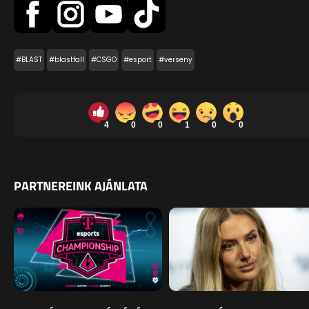
#BLAST
#blastfall
#CSGO
#esport
#verseny
4
0
0
1
0
0
PARTNEREINK AJÁNLATA