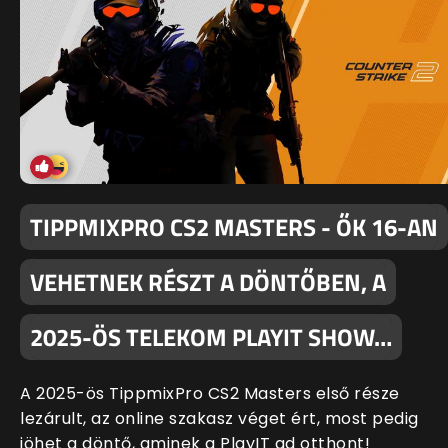
TIPPMIXPRO CS2 MASTERS - ŐK 16-AN
VEHETNEK RÉSZT A DÖNTŐBEN, A
2025-ÖS TELEKOM PLAYIT SHOW…
A 2025-ös TippmixPro CS2 Masters első része
lezárult, az online szakasz véget ért, most pedig
jöhet a döntő, aminek a PlayIT ad otthont!