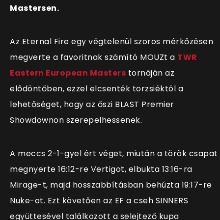
Mastersen.
Az Eternal Fire egy végtelenül szoros mérkőzésen
megverte a favoritnak számító MOUZt a
TWR
Eastern European Masters
tornáján az
elődöntőben, ezzel elcsenték torzsiéktól a
lehetőséget, hogy az őszi BLAST Premier
Showdownon szerepelhessenek.
A meccs 2-1-gyel ért véget, miután a török csapat
megnyerte 16:12-re Vertigot, elbukta 13:16-ra
Mirage-t, majd hosszabbításban behúzta 19:17-re
Nuke-ot. Ezt követően az EF a cseh SINNERS
együttesével találkozott a selejtező kupa