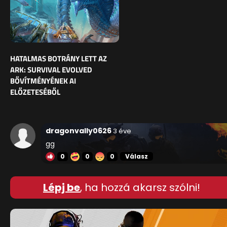
HATALMAS BOTRÁNY LETT AZ
ARK: SURVIVAL EVOLVED
BŐVÍTMÉNYÉNEK AI
ELŐZETESÉBŐL
dragonvally0626
3 éve
gg
0
0
0
Válasz
Lépj be
, ha hozzá akarsz szólni!