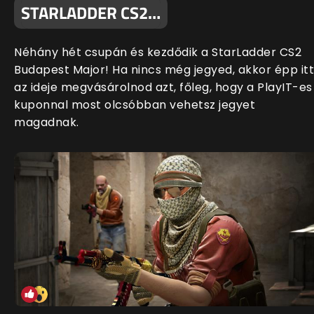
STARLADDER CS2…
Néhány hét csupán és kezdődik a StarLadder CS2
Budapest Major! Ha nincs még jegyed, akkor épp itt
az ideje megvásárolnod azt, főleg, hogy a PlayIT-es
kuponnal most olcsóbban vehetsz jegyet
magadnak.