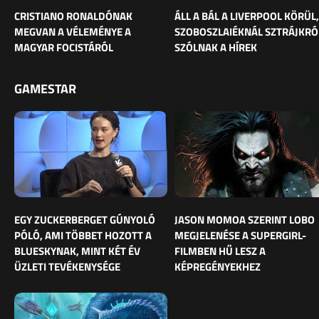
CRISTIANO RONALDÓNAK
ÁLL A BÁL A LIVERPOOL KÖRÜL,
MEGVAN A VÉLEMÉNYE A
SZOBOSZLAIÉKNÁL SZTRÁJKRÓ
MAGYAR FOCISTÁRÓL
SZÓLNAK A HÍREK
GAMESTAR
EGY ZUCKERBERGET GÚNYOLÓ
JASON MOMOA SZERINT LOBO
PÓLÓ, AMI TÖBBET HOZOTT A
MEGJELENÉSE A SUPERGIRL-
BLUESKYNAK, MINT KÉT ÉV
FILMBEN HŰ LESZ A
ÜZLETI TEVÉKENYSÉGE
KÉPREGÉNYEKHEZ