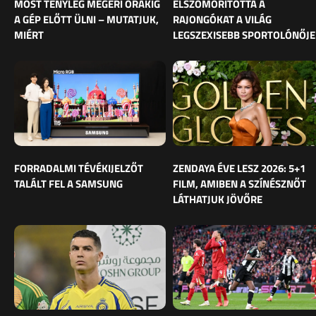
MOST TÉNYLEG MEGÉRI ÓRÁKIG
ELSZOMORÍTOTTA A
A GÉP ELŐTT ÜLNI – MUTATJUK,
RAJONGÓKAT A VILÁG
MIÉRT
LEGSZEXISEBB SPORTOLÓNŐJE
FORRADALMI TÉVÉKIJELZŐT
ZENDAYA ÉVE LESZ 2026: 5+1
TALÁLT FEL A SAMSUNG
FILM, AMIBEN A SZÍNÉSZNŐT
LÁTHATJUK JÖVŐRE