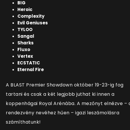
BIG
Heroic
Complexity
Evil Geniuses
TYLOO
Sangal
Sharks
Fluxo
Vertex
ECSTATIC
Eternal Fire
A BLAST Premier Showdown október 19-23-ig fog
tartani és csak a két legjobb juthat ki innen a
koppenhágai Royal Arénába. A mezőnyt elnézve – 
rendezvény nevéhez hűen – igazi leszámolásra
számíthatunk!