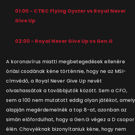
01:00 - CTBC Flying Oyster vs Royal Never
Give Up
02:00 - Royal Never Give Up vs Gen.G
A koronavírus miatti megbetegedések ellenére
óriási csodának kéne történnie, hogy ne az MSI-
címvédő, a Royal Never Give Up nevét
olvashassátok a továbbjutók között. Sem a CFO,
sem a 100 nem mutatott eddig olyan játékot, amel
alapján megérdemelnék a top 8-at, azonban az
simán előfordulhat, hogy a Gen.G végez a D csopor
élén. Chovyéknak bizonyítaniuk kéne, hogy nem