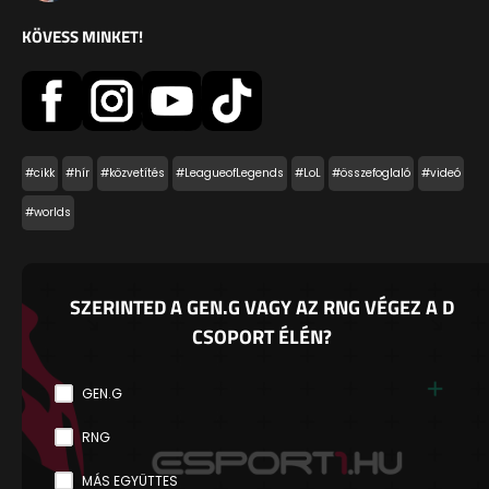
KÖVESS MINKET!
#cikk
#hír
#közvetítés
#LeagueofLegends
#LoL
#összefoglaló
#videó
#worlds
SZERINTED A GEN.G VAGY AZ RNG VÉGEZ A D
CSOPORT ÉLÉN?
GEN.G
RNG
MÁS EGYÜTTES