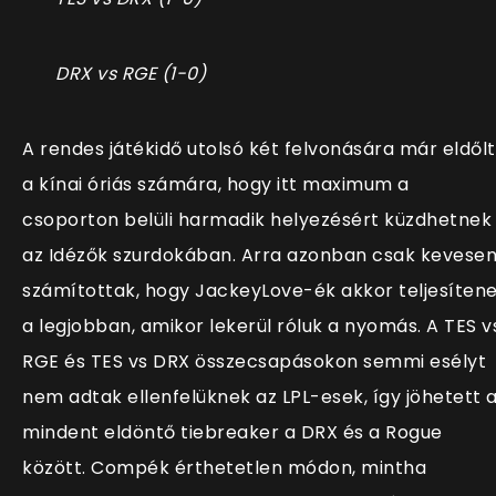
DRX vs RGE (1-0)
A rendes játékidő utolsó két felvonására már eldőlt
a kínai óriás számára, hogy itt maximum a
csoporton belüli harmadik helyezésért küzdhetnek
az Idézők szurdokában. Arra azonban csak kevese
számítottak, hogy JackeyLove-ék akkor teljesíten
a legjobban, amikor lekerül róluk a nyomás. A TES v
RGE és TES vs DRX összecsapásokon semmi esélyt
nem adtak ellenfelüknek az LPL-esek, így jöhetett 
mindent eldöntő tiebreaker a DRX és a Rogue
között. Compék érthetetlen módon, mintha