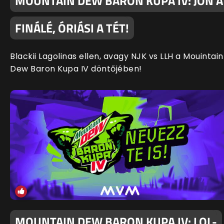
MOUNTAIN DEW BARON KUPA IV: JÖN A
FINÁLÉ, ÓRIÁSI A TÉT!
Blackii Lagolinas ellen, avagy NJK vs LLH a Mouintain
Dew Baron Kupa IV döntőjében!
MOUNTAIN DEW BARON KUPA IV: LOL-