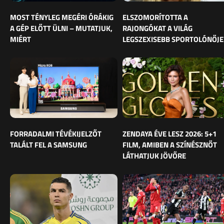
MOST TÉNYLEG MEGÉRI ÓRÁKIG
ELSZOMORÍTOTTA A
A GÉP ELŐTT ÜLNI – MUTATJUK,
RAJONGÓKAT A VILÁG
MIÉRT
LEGSZEXISEBB SPORTOLÓNŐJE
FORRADALMI TÉVÉKIJELZŐT
ZENDAYA ÉVE LESZ 2026: 5+1
TALÁLT FEL A SAMSUNG
FILM, AMIBEN A SZÍNÉSZNŐT
LÁTHATJUK JÖVŐRE