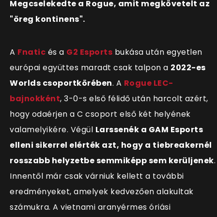
Megcselekedte a Rogue, amit megkövetelt az
"öreg kontinens".
A
Fnatic
és a
G2 Esports
bukása után egyetlen
európai együttes maradt csak talpon a
2022-es
Worlds csoportkörében
. A
Rogue LEC-
bajnokként
, 3-0-s első félidő után harcolt azért,
hogy odaérjen a C csoport első két helyének
valamelyikére. Végül
Larssenék a GAM Esports
elleni sikerrel elérték azt, hogy a tiebreakernél
rosszabb helyzetbe semmiképp sem kerüljenek
.
Innentől már csak várniuk kellett a további
eredményeket, amelyek kedvezően alakultak
számukra. A vietnami aranyérmes óriási