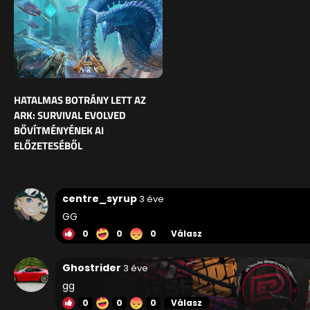
HATALMAS BOTRÁNY LETT AZ
ARK: SURVIVAL EVOLVED
BŐVÍTMÉNYÉNEK AI
ELŐZETESÉBŐL
centre_syrup
3 éve
GG
0
0
0
Válasz
Ghostrider
3 éve
gg
0
0
0
Válasz