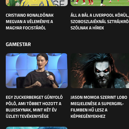
CRISTIANO RONALDÓNAK
ÁLL A BÁL A LIVERPOOL KÖRÜL,
MEGVAN A VÉLEMÉNYE A
SZOBOSZLAIÉKNÁL SZTRÁJKRÓ
MAGYAR FOCISTÁRÓL
SZÓLNAK A HÍREK
GAMESTAR
EGY ZUCKERBERGET GÚNYOLÓ
JASON MOMOA SZERINT LOBO
PÓLÓ, AMI TÖBBET HOZOTT A
MEGJELENÉSE A SUPERGIRL-
BLUESKYNAK, MINT KÉT ÉV
FILMBEN HŰ LESZ A
ÜZLETI TEVÉKENYSÉGE
KÉPREGÉNYEKHEZ