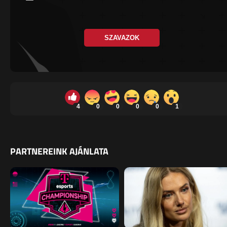
SZAVAZOK
4
0
0
0
0
1
PARTNEREINK AJÁNLATA