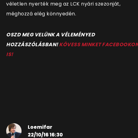
véletlen nyerték meg az LCK nyári szezonját,
méghozzá elég könnyedén.
OSZD MEG VELÜNK A VÉLEMÉNYED
HOZZÁSZÓLÁSBAN!
KÖVESS MINKET FACEBOOKO
IS!
Loemifar
22/10/16 16:30