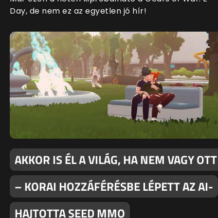
Day, de nem ez az egyetlen jó hír!
AKKOR IS ÉL A VILÁG, HA NEM VAGY OTT
– KORAI HOZZÁFÉRÉSBE LÉPETT AZ AI-
HAJTOTTA SEED MMO