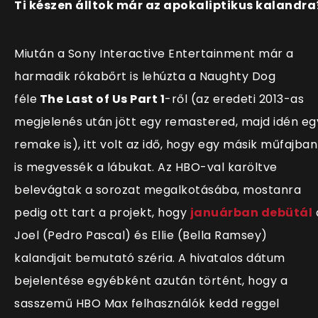
Ti készen álltok már az apokaliptikus kalandra
Miután a Sony Interactive Entertainment már a
harmadik rókabőrt is lehúzta a Naughty Dog
féle
The Last of Us Part 1
-ről (az eredeti 2013-as
megjelenés után jött egy remastered, majd idén eg
remake is), itt volt az idő, hogy egy másik műfajban
is megvessék a lábukat. Az HBO-val karöltve
belevágtak a sorozat megalkotásába, mostanra
pedig ott tart a projekt, hogy
januárban debütál
Joel (Pedro Pascal) és Ellie (Bella Ramsey)
kalandjait bemutató széria. A hivatalos dátum
bejelentése egyébként azután történt, hogy a
sasszemű HBO Max felhasználók kedd reggel