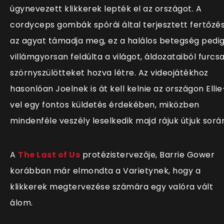
úgynevezett klikkerek lepték el az országot. A
cordyceps gombák spórái által terjesztett fertőzé
az agyat támadja meg, ez a halálos betegség pedi
villámgyorsan feldúlta a világot, áldozataiból furcs
szörnyszülötteket hozva létre. Az videojátékhoz
hasonlóan Joelnek is át kell kelnie az országon Ellie
vel egy fontos küldetés érdekében, miközben
mindenféle veszély leselkedik majd rájuk útjuk sorá
A
The Last of Us
protézistervezője, Barrie Gower
korábban már elmondta a Varietynek, hogy a
klikkerek megtervezése számára egy valóra vált
álom.