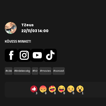
TZeus
22/11/03 14:00
KÖVESS MINKET!
#cikk
#érdekesség
#hír
#movies
#sorozat
3
0
0
0
0
1