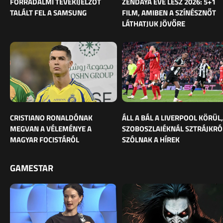
FORRADALMI TÉVÉKIJELZŐT
ZENDAYA ÉVE LESZ 2026: 5+1
TALÁLT FEL A SAMSUNG
FILM, AMIBEN A SZÍNÉSZNŐT
LÁTHATJUK JÖVŐRE
CRISTIANO RONALDÓNAK
ÁLL A BÁL A LIVERPOOL KÖRÜL,
MEGVAN A VÉLEMÉNYE A
SZOBOSZLAIÉKNÁL SZTRÁJKRÓ
MAGYAR FOCISTÁRÓL
SZÓLNAK A HÍREK
GAMESTAR