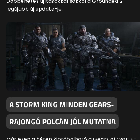
Döbbenetes újításokkal sokkol a Grounded 2
legújabb új update-je.
A STORM KING MINDEN GEARS-
RAJONGÓ POLCÁN JÓL MUTATNA
Már ezen a héten kipróbálható a Gears of War: E-