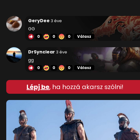
GeryDee
3 éve
GG
0
0
0
Válasz
DrSynclear
3 éve
gg
0
0
0
Válasz
Lépj be
, ha hozzá akarsz szólni!