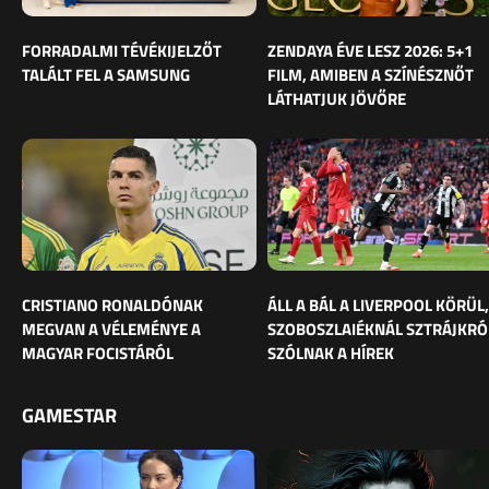
FORRADALMI TÉVÉKIJELZŐT
ZENDAYA ÉVE LESZ 2026: 5+1
TALÁLT FEL A SAMSUNG
FILM, AMIBEN A SZÍNÉSZNŐT
LÁTHATJUK JÖVŐRE
CRISTIANO RONALDÓNAK
ÁLL A BÁL A LIVERPOOL KÖRÜL,
MEGVAN A VÉLEMÉNYE A
SZOBOSZLAIÉKNÁL SZTRÁJKRÓ
MAGYAR FOCISTÁRÓL
SZÓLNAK A HÍREK
GAMESTAR