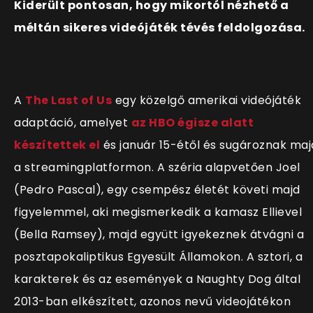
Kiderült pontosan, hogy mikortól nézhető a
méltán sikeres videójáték tévés feldolgozása.
A
The Last of Us
egy közelgő amerikai videójáték
adaptáció, amelyet
az HBO égisze alatt
készítettek el
és január 15-étől és sugároznak maj
a streamingplatformon. A széria alapvetően Joel
(Pedro Pascal), egy csempész életét követi majd
figyelemmel, aki megismerkedik a kamasz Ellievel
(Bella Ramsey), majd együtt igyekeznek átvágni a
posztapokaliptikus Egyesült Államokon. A sztori, a
karakterek és az események a Naughty Dog által
2013-ban elkészített, azonos nevű videojátékon