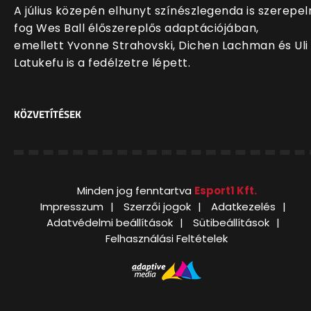
A július közepén elhunyt színészlegenda is szerepel
fog Wes Ball élőszereplős adaptációjában,
emellett Yvonne Strahovski, Dichen Lachman és Uli
Latukefu is a fedélzetre lépett.
KÖZVETÍTÉSEK
Minden jog fenntartva
Esport1 Kft.
Impresszum
Szerzői jogok
Adatkezelés
Adatvédelmi beállítások
Sütibeállítások
Felhasználási Feltételek