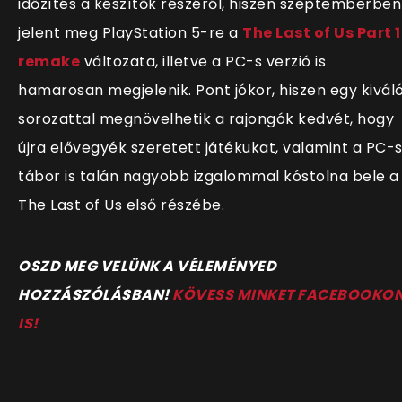
időzítés a készítők részéről, hiszen szeptemberben
jelent meg PlayStation 5-re a
The Last of Us Part 1
remake
változata, illetve a PC-s verzió is
hamarosan megjelenik. Pont jókor, hiszen egy kivál
sorozattal megnövelhetik a rajongók kedvét, hogy
újra elővegyék szeretett játékukat, valamint a PC-
tábor is talán nagyobb izgalommal kóstolna bele a
The Last of Us első részébe.
OSZD MEG VELÜNK A VÉLEMÉNYED
HOZZÁSZÓLÁSBAN!
KÖVESS MINKET FACEBOOKO
IS!