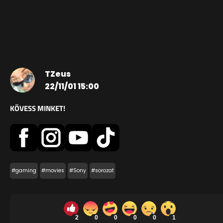
TZeus
22/11/01 15:00
KÖVESS MINKET!
#gaming
#movies
#Sony
#sorozat
2
0
0
0
0
1