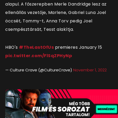
alapul. A főszerepben Merle Dandridge lesz az
ellenállás vezetője, Marlene, Gabriel Luna Joel
öccsét, Tommy-t, Anna Torv pedig Joel
csempésztársát, Tesst alakítja.
HBO's
#TheLastOfUs
premieres January 15
pic.twitter.com/FlSqZPHyNp
— Culture Crave (@CultureCrave)
November 1, 2022