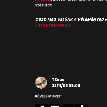
szériáját.
O
SZD MEG VELÜNK A VÉLEMÉNYED
FACEBOOKON IS!
TZeus
22/11/03 08:00
KÖVESS MINKET!