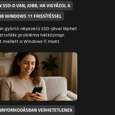
N SSD-D VAN, JOBB, HA VIGYÁZOL A
BB WINDOWS 11 FRISSÍTÉSSEL
n gyártó népszerű SSD-jével léphet
sztrofális probléma hétköznapi
t mellett a Windows 11 miatt.
NNYOMKODÁSBAN VERHETETLENEK