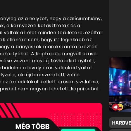
nyleg az a helyzet, hogy a szilíciumhiány,
k, a környezeti katasztrófák és a
voltak az élet minden területére, ezáltal
k ellenére sem, hogy itt leginkább az
t, hogy a bányászok marokszámra orozták
deokártyákat. A kriptopiac megváltozása
sése viszont most új távlatokat nyitott,
abadulna a bivaly erős videokártyáitól.
zete, aki újítani szeretett volna
az árcédulákat kellett erősen vizslatnia,
típusból nem nagyon lehetett kapni sehol.
HARDVER