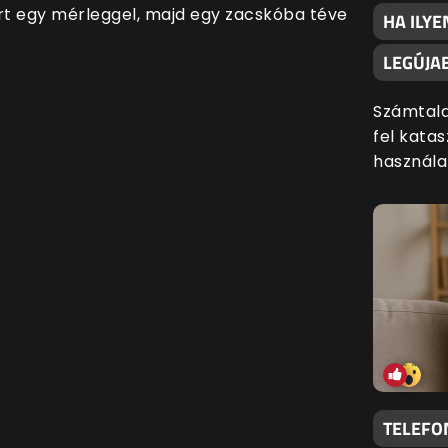
rt egy mérleggel, majd egy zacskóba téve
HA ILYE
LEGÚJA
Számtala
fel kata
használa
TELEFO