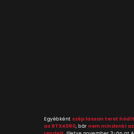
Egyébként
szép lassan teret hódí
az RTX4090
, bár
nem mindenki az
rendelt
. Illetve november 3-án az 