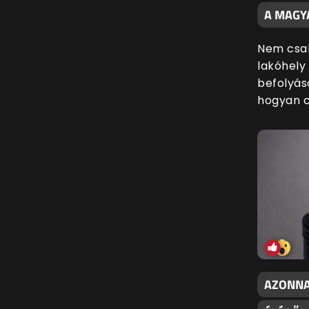
A MAGY
Nem csak
lakóhely 
befolyáso
hogyan c
AZONNAL