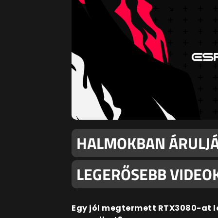
HALMOKBAN ÁRULJÁ
LEGERŐSEBB VIDEO
Egy jól megtermett RTX3080-at le