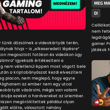
MEG MAJ
D!
Csillióka
nem felt
legdrágá
tűnik dőzsölnek a videokártyák terén,
gamer PC
lynak hívja – is „elkeseredett lépésre”
játékok f
akon megosztott fotókon és videókon úgy
számra” igyekszik értékesíteni a
eg nem véletlenül éppen most vágott bele
tán a kriptobányászat kezdi elveszíteni
 meg piacon, nem meglepő, hogy egyre
. Alighanem az ember nem egy utcai
eokártyát vásárolni, mégis van valami
 árulja ezeket a hardvereket az úriember.
, hiszen megörökítettek például olyan
állt előtte, választott néhány