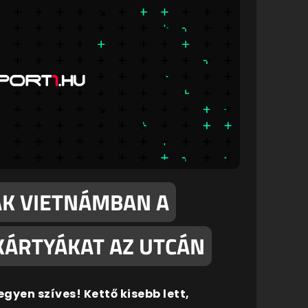
K VIETNÁMBAN A
KÁRTYÁKAT AZ UTCÁN
gyen szíves! Kettő kisebb lett,