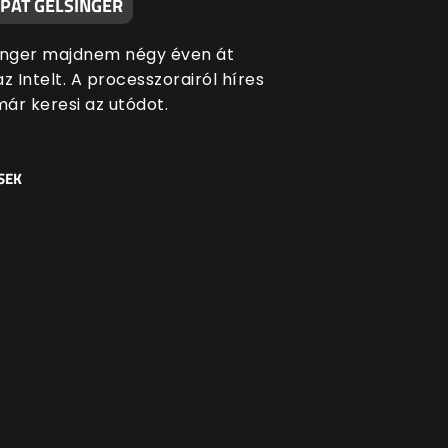
 PAT GELSINGER
inger majdnem négy éven át
z Intelt. A processzorairól híres
már keresi az utódot.
SEK