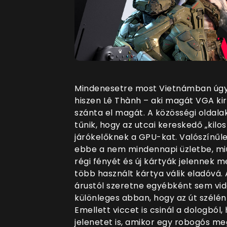
Mindenesetre most Vietnámban úgy 
hiszen Lê Thành – aki magát VGA kirá
szánta el magát. A közösségi oldal
tűnik, hogy az utcai kereskedő „kilo
járókelőknek a GPU-kat. Valószínűl
ebbe a nem mindennapi üzletbe, miu
régi fényét és új kártyák jelennek
több használt kártya válik eladóvá
árustól szeretne egyébként sem vid
különleges abban, hogy az út szélén
Emellett viccet is csinál a dologból
jelenetet is, amikor egy robogós meg