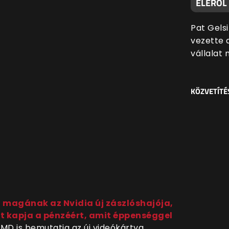
ÉLÉRŐL
Pat Gels
vezette a
vállalat 
KÖZVETÍTÉ
t magának az Nvidia új zászlóshajója,
t kapja a pénzéért, amit éppenséggel
AMD is bemutatja az új videókártya