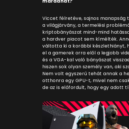
maradhat?
Viccet félretéve, sajnos manapság té
a világjárvány, a termelési problémá
kriptobányászat mind-mind hatással 
a hardver piacot sem kímélték. Anna
váltotta ki a korábbi készlethiány
el a gamerek orra elől a legjobb vi
és a VGA-kal való bányászat visszae
hiszen sok olyan személy van, aki sz
Nem volt egyszerű tehát annak a hely
otthonra egy GPU-t, mivel nem csak 
de az is előfordult, hogy egy adott 