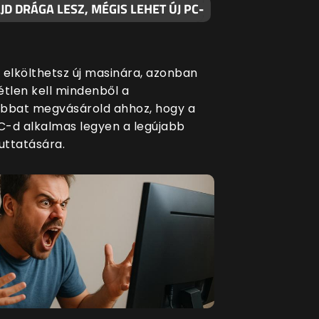
D DRÁGA LESZ, MÉGIS LEHET ÚJ PC-
t elkölthetsz új masinára, azonban
étlen kell mindenből a
bbat megvásárold ahhoz, hogy a
-d alkalmas legyen a legújabb
uttatására.