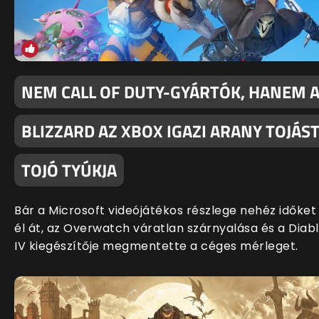
NEM CALL OF DUTY-GYÁRTÓK, HANEM 
BLIZZARD AZ XBOX IGAZI ARANY TOJÁS
TOJÓ TYÚKJA
Bár a Microsoft videójátékos részlege nehéz időket
él át, az Overwatch váratlan szárnyalása és a Diab
IV kiegészítője megmentette a céges mérleget.