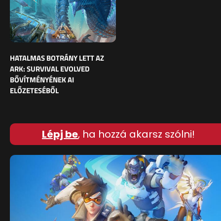
HATALMAS BOTRÁNY LETT AZ
ARK: SURVIVAL EVOLVED
BŐVÍTMÉNYÉNEK AI
ELŐZETESÉBŐL
Lépj be
, ha hozzá akarsz szólni!