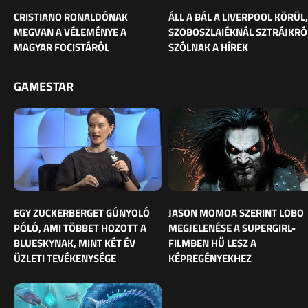
CRISTIANO RONALDÓNAK
ÁLL A BÁL A LIVERPOOL KÖRÜL,
MEGVAN A VÉLEMÉNYE A
SZOBOSZLAIÉKNÁL SZTRÁJKRÓ
MAGYAR FOCISTÁRÓL
SZÓLNAK A HÍREK
GAMESTAR
EGY ZUCKERBERGET GÚNYOLÓ
JASON MOMOA SZERINT LOBO
PÓLÓ, AMI TÖBBET HOZOTT A
MEGJELENÉSE A SUPERGIRL-
BLUESKYNAK, MINT KÉT ÉV
FILMBEN HŰ LESZ A
ÜZLETI TEVÉKENYSÉGE
KÉPREGÉNYEKHEZ