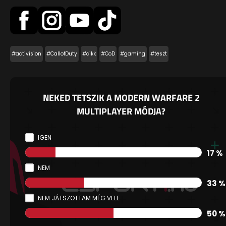
#activision
#CallofDuty
#cikk
#CoD
#gaming
#teszt
NEKED TETSZIK A MODERN WARFARE 2
MULTIPLAYER MÓDJA?
IGEN
17 %
NEM
33 %
NEM JÁTSZOTTAM MÉG VELE
50 %