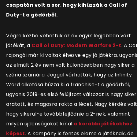
csapatán volt a sor, hogy kihúzzák a Call of
Duty-t a gödörből.
Végre kézbe vehettük az év egyik legjobban várt
játékát, a
Call of Duty: Modern Warfare 2-t
. A Co
rajongói már ki voltak éhezve egy jó játékra, ugyani
az elmúlt 2 év nem volt különösebben nagy siker a
széria számára. Joggal várhatták, hogy az Infinity
Ward alkotása húzza ki a franchise-t a gödörből,
ugyanis 2019-es első felújított változat is nagy siker
aratott, és magasra rakta a lécet. Nagy kérdés volt
hogy sikerül-e továbbfejlődnie a 2-nek, valamint
milyen újdonságokat kínál
a korábbi játékokhoz
képest.
A kampány is fontos eleme a játéknak, de