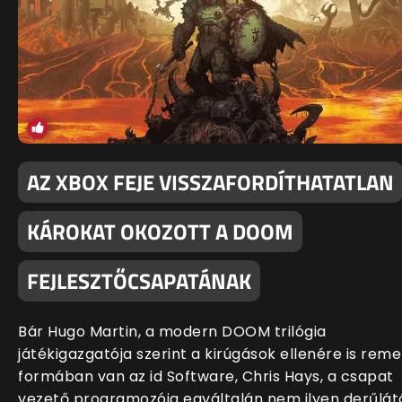
AZ XBOX FEJE VISSZAFORDÍTHATATLAN
KÁROKAT OKOZOTT A DOOM
FEJLESZTŐCSAPATÁNAK
Bár Hugo Martin, a modern DOOM trilógia
játékigazgatója szerint a kirúgások ellenére is rem
formában van az id Software, Chris Hays, a csapat
vezető programozója egyáltalán nem ilyen derűlát