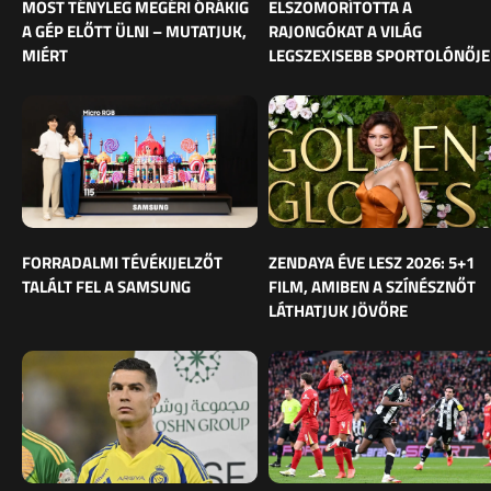
MOST TÉNYLEG MEGÉRI ÓRÁKIG
ELSZOMORÍTOTTA A
A GÉP ELŐTT ÜLNI – MUTATJUK,
RAJONGÓKAT A VILÁG
MIÉRT
LEGSZEXISEBB SPORTOLÓNŐJE
FORRADALMI TÉVÉKIJELZŐT
ZENDAYA ÉVE LESZ 2026: 5+1
TALÁLT FEL A SAMSUNG
FILM, AMIBEN A SZÍNÉSZNŐT
LÁTHATJUK JÖVŐRE