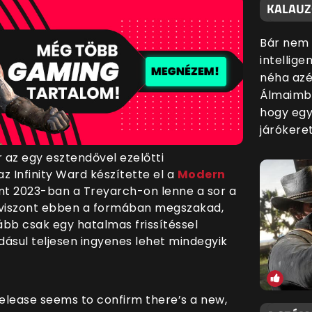
KALAUZO
Bár nem 
intellige
néha azé
Álmaimba
hogy egy
járókere
r az egy esztendővel ezelőtti
 Infinity Ward készítette el a
Modern
int 2023-ban a Treyarch-on lenne a sor a
a viszont ebben a formában megszakad,
ább csak egy hatalmas frissítéssel
adásul teljesen ingyenes lehet mindegyik
 release seems to confirm there’s a new,