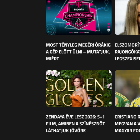
MOST TÉNYLEG MEGÉRI ÓRÁKIG
ELSZOMORÍ
A GÉP ELŐTT ÜLNI – MUTATJUK,
RAJONGÓKAT
MIÉRT
LEGSZEXISE
ZENDAYA ÉVE LESZ 2026: 5+1
CRISTIANO
FILM, AMIBEN A SZÍNÉSZNŐT
MEGVAN A 
LÁTHATJUK JÖVŐRE
MAGYAR FO