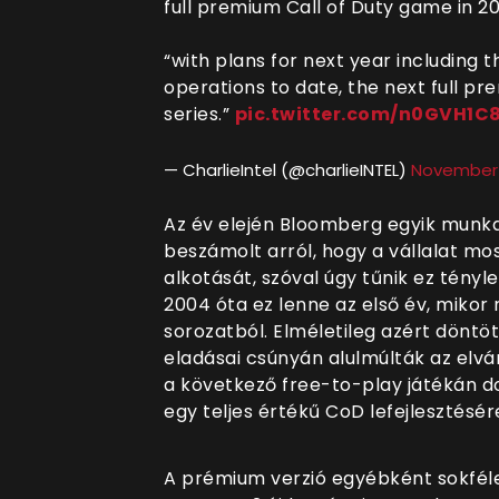
full premium Call of Duty game in 20
“with plans for next year including t
operations to date, the next full p
series.”
pic.twitter.com/n0GVH1C
— CharlieIntel (@charlieINTEL)
November 
Az év elején Bloomberg egyik munk
beszámolt arról, hogy a vállalat m
alkotását, szóval úgy tűnik ez tényl
2004 óta ez lenne az első év, mikor
sorozatból. Elméletileg azért döntöt
eladásai csúnyán alulmúlták az elv
a következő free-to-play játékán d
egy teljes értékű CoD lefejlesztésér
A prémium verzió egyébként sokféle