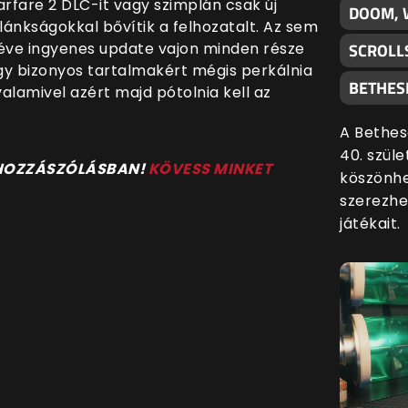
rfare 2 DLC-it vagy szimplán csak új
DOOM, 
ánkságokkal bővítik a felhozatalt. Az sem
SCROLL
véve ingyenes update vajon minden része
gy bizonyos tartalmakért mégis perkálnia
BETHES
valamivel azért majd pótolnia kell az
A Bethes
40. szül
 HOZZÁSZÓLÁSBAN!
KÖVESS MINKET
köszönhe
szerezhe
játékait.