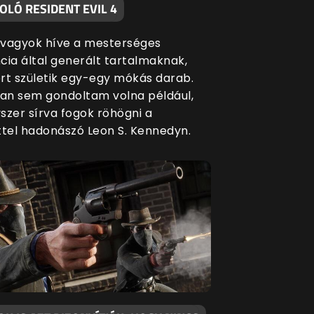
LÓ RESIDENT EVIL 4
vagyok híve a mesterséges
ncia által generált tartalmaknak,
rt születik egy-egy mókás darab.
n sem gondoltam volna például,
szer sírva fogok röhögni a
ttel hadonászó Leon S. Kennedyn.