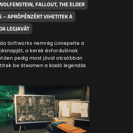
WOLFENSTEIN, FALLOUT, THE ELDER
S – APRÓPÉNZÉRT VIHETITEK A
DA LEGJAVÁT
da Softworks nemrég ünnepelte a
etésnapját, a kerek évfordulónak
tően pedig most jóval olcsóbban
titek be Steamen a kiadó legendás