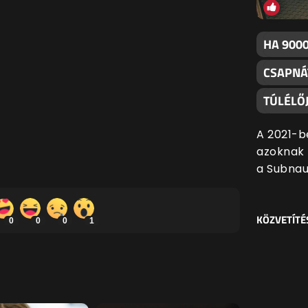
HA 9000
CSAPNÁ
TÚLÉLŐJ
A 2021-b
azoknak f
a Subnau
KÖZVETÍTÉ
0
0
0
1