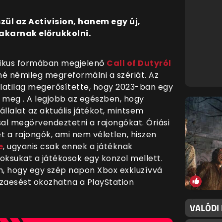
zül az Activision, hanem egy új,
karnak előrukkolni.
odikus formában megjelenő
Call of Dutyról
né némileg megreformálni a szériát. Az
rlatilag megerősítette, hogy 2023-ban egy
d meg . A legjobb az egészben, hogy
llalat az aktuális játékot, mintsem
al megörvendeztetni a rajongókat. Óriási
 a rajongók, ami nem véletlen, hiszen
e
, ugyanis csak ennek a játéknak
oksukat a játékosok egy konzol mellett.
em, hogy egy szép napon Xbox exkluzívvá
sszaesést okozhatna a PlayStation
VALÓDI