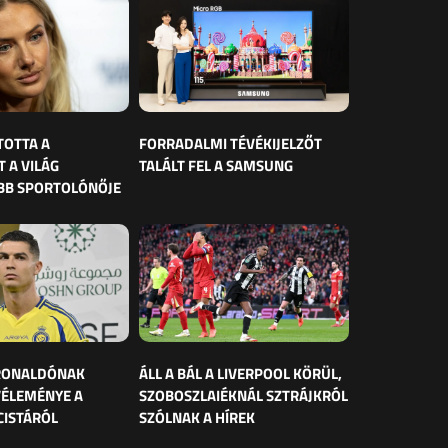
TOTTA A
FORRADALMI TÉVÉKIJELZŐT
 A VILÁG
TALÁLT FEL A SAMSUNG
BB SPORTOLÓNŐJE
 RONALDÓNAK
ÁLL A BÁL A LIVERPOOL KÖRÜL,
VÉLEMÉNYE A
SZOBOSZLAIÉKNÁL SZTRÁJKRÓL
CISTÁRÓL
SZÓLNAK A HÍREK