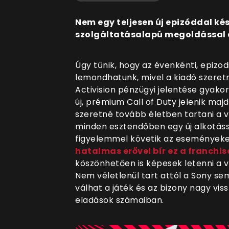
Nem egy teljesen új epizóddal kés
szolgáltatásalapú megoldással a
Úgy tűnik, hogy az évenkénti, epiz
lemondhatunk, mivel a kiadó szeret
Activision pénzügyi jelentése gyako
új, prémium Call of Duty jelenik maj
szeretné tovább életben tartani a vá
minden esztendőben egy új alkotáss
figyelemmel követik az eseményeket
hatalmas erővel bír ez a franchis
köszönhetően is képesek letenni a v
Nem véletlenül tart attól a Sony s
válhat a játék és az bizony nagy vi
eladások számaiban.