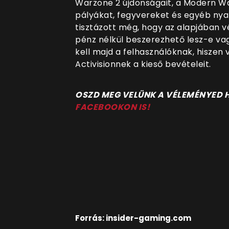
Warzone 2 újdonságait, a Modern Wa
pályákat, fegyvereket és egyéb nyal
tisztázott még, hogy az alapjában 
pénz nélkül beszerezhető lesz-e va
kell majd a felhasználóknak, hiszen 
Activisionnek a kieső bevételeit.
OSZD MEG VELÜNK A VÉLEMÉNYED
FACEBOOKON IS!
Forrás: insider-gaming.com