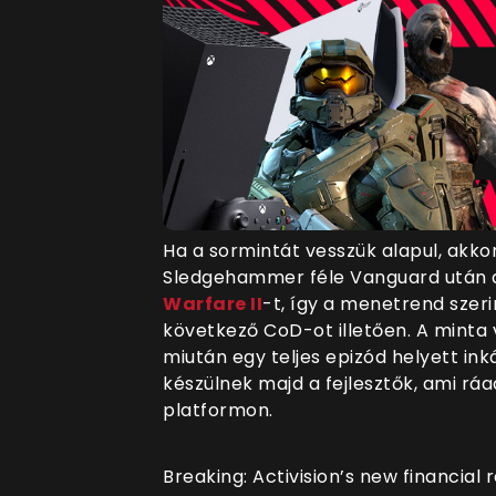
Ha a sormintát vesszük alapul, akko
Sledgehammer féle Vanguard után az
Warfare II
-t, így a menetrend szer
következő CoD-ot illetően. A mint
miután egy teljes epizód helyett ink
készülnek majd a fejlesztők, ami rá
platformon.
Breaking: Activision’s new financial