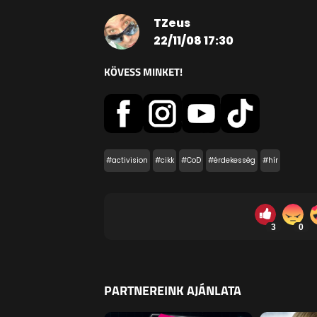
TZeus
22/11/08 17:30
KÖVESS MINKET!
#activision
#cikk
#CoD
#érdekesség
#hír
3
0
PARTNEREINK AJÁNLATA