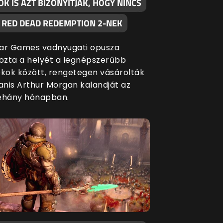
K IS AZT BIZONYÍTJÁK, HOGY NINCS
A RED DEAD REDEMPTION 2-NEK
ar Games vadnyugati opusza
zta a helyét a legnépszerűbb
ékok között, rengetegen vásárolták
nis Arthur Morgan kalandját az
éhány hónapban.