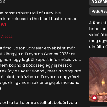
A SZÁMO
23.
PÁRJA 
he most robust Call of Duty live
remium release in the blockbuster annual
A Rockst
8Wf
bebetono
videóját
7, 2022
meg ugya
elmúlt n
atársa, Jason Schreier egyébként már
ost kihagyja a Treyarch Games 2023-as
eg nem egy légből kapott információ volt.
 nem kapna a közösség egy új részt a
tek így az Activisionnál, mert a Vanguard
árásokat, miközben a Treyarch nagyrészt
olgozik, így nem sok energiájuk maradna
e.
 extra tartalomra utalhat, beleértve a