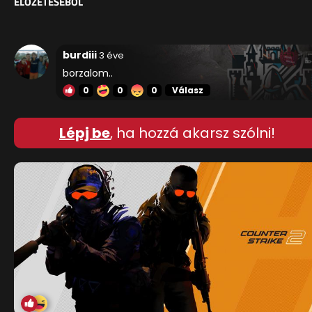
ELŐZETESÉBŐL
burdiii
3 éve
borzalom..
0
0
0
Válasz
Lépj be
, ha hozzá akarsz szólni!