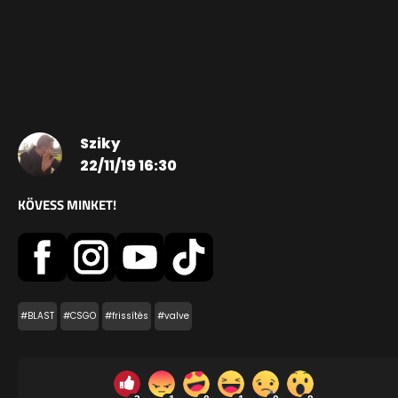
Sziky
22/11/19 16:30
KÖVESS MINKET!
#BLAST
#CSGO
#frissítés
#valve