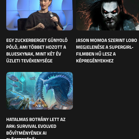
EGY ZUCKERBERGET GÚNYOLÓ
JASON MOMOA SZERINT LOBO
PÓLÓ, AMI TÖBBET HOZOTT A
MEGJELENÉSE A SUPERGIRL-
BLUESKYNAK, MINT KÉT ÉV
FILMBEN HŰ LESZ A
ÜZLETI TEVÉKENYSÉGE
KÉPREGÉNYEKHEZ
HATALMAS BOTRÁNY LETT AZ
ARK: SURVIVAL EVOLVED
BŐVÍTMÉNYÉNEK AI