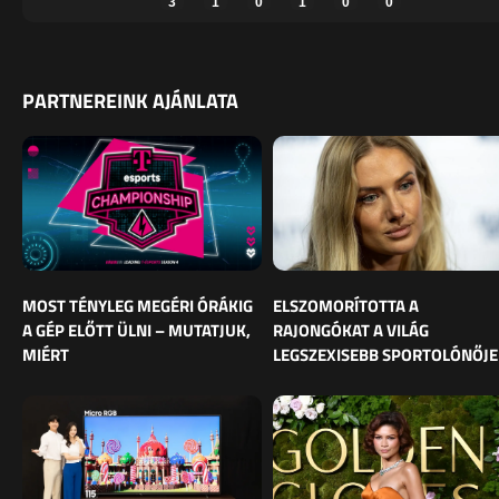
3
1
0
1
0
0
PARTNEREINK AJÁNLATA
MOST TÉNYLEG MEGÉRI ÓRÁKIG
ELSZOMORÍTOTTA A
A GÉP ELŐTT ÜLNI – MUTATJUK,
RAJONGÓKAT A VILÁG
MIÉRT
LEGSZEXISEBB SPORTOLÓNŐJE