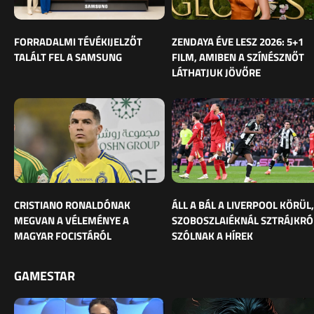
FORRADALMI TÉVÉKIJELZŐT
ZENDAYA ÉVE LESZ 2026: 5+1
TALÁLT FEL A SAMSUNG
FILM, AMIBEN A SZÍNÉSZNŐT
LÁTHATJUK JÖVŐRE
CRISTIANO RONALDÓNAK
ÁLL A BÁL A LIVERPOOL KÖRÜL,
MEGVAN A VÉLEMÉNYE A
SZOBOSZLAIÉKNÁL SZTRÁJKRÓ
MAGYAR FOCISTÁRÓL
SZÓLNAK A HÍREK
GAMESTAR