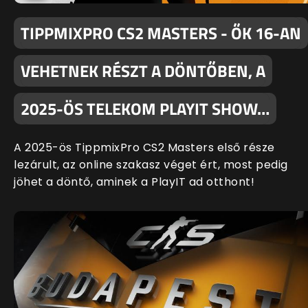
TIPPMIXPRO CS2 MASTERS - ŐK 16-AN
VEHETNEK RÉSZT A DÖNTŐBEN, A
2025-ÖS TELEKOM PLAYIT SHOW…
A 2025-ös TippmixPro CS2 Masters első része
lezárult, az online szakasz véget ért, most pedig
jöhet a döntő, aminek a PlayIT ad otthont!