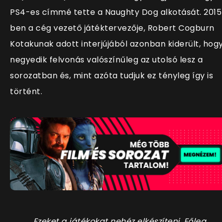
PS4-es címmé tette a Naughty Dog alkotását. 2015
ben a cég vezető játéktervezője, Robert Cogburn
Kotakunak adott interjújából azonban kiderült, hog
negyedik felvonás valószínűleg az utolsó lesz a
sorozatban és, mint azóta tudjuk ez tényleg így is
történt.
„Ezeket a játékokat nehéz elkészíteni. Főleg