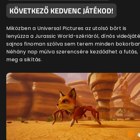
KÖVETKEZŐ KEDVENC JÁTÉKOD!
Miközben a Universal Pictures az utolsó bőrt is
lenyúzza a Jurassic World-szériáról, dínós videóját
sajnos finoman szólva sem terem minden bokorban
Néhány nap múlva szerencsére kezdődhet a futás,
meg a sikítás.