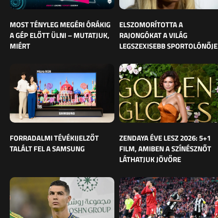
MOST TÉNYLEG MEGÉRI ÓRÁKIG
ELSZOMORÍTOTTA A
A GÉP ELŐTT ÜLNI – MUTATJUK,
RAJONGÓKAT A VILÁG
MIÉRT
LEGSZEXISEBB SPORTOLÓNŐJE
FORRADALMI TÉVÉKIJELZŐT
ZENDAYA ÉVE LESZ 2026: 5+1
TALÁLT FEL A SAMSUNG
FILM, AMIBEN A SZÍNÉSZNŐT
LÁTHATJUK JÖVŐRE