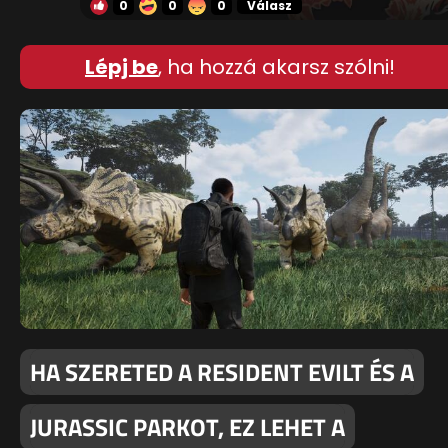
0
0
0
Válasz
Lépj be
, ha hozzá akarsz szólni!
HA SZERETED A RESIDENT EVILT ÉS A
JURASSIC PARKOT, EZ LEHET A