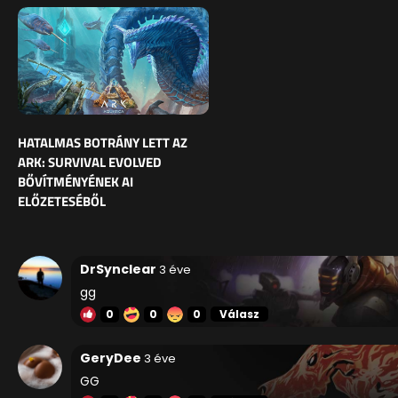
HATALMAS BOTRÁNY LETT AZ
ARK: SURVIVAL EVOLVED
BŐVÍTMÉNYÉNEK AI
ELŐZETESÉBŐL
DrSynclear
3 éve
gg
0
0
0
Válasz
GeryDee
3 éve
GG