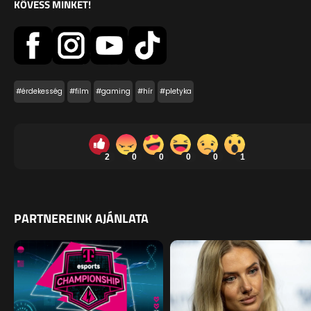
KÖVESS MINKET!
#érdekesség
#film
#gaming
#hír
#pletyka
2
0
0
0
0
1
PARTNEREINK AJÁNLATA