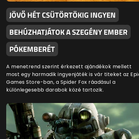
JÖVŐ HÉT CSÜTÖRTÖKIG INGYEN
BEHÚZHATJÁTOK A SZEGÉNY EMBER
PÓKEMBERÉT
A menetrend szerint érkezett ajándékok mellett
most egy harmadik ingyenjáték is vár titeket az Epi
Games Store-ban, a Spider Fox ráadásul a
különlegesebb darabok közé tartozik.