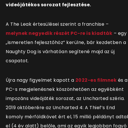
videójátékos sorozat fejlesztése.
A The Leak értesülései szerint a franchise –
melynek negyedik részét PC-re is kiadták
– egy
„ismeretlen fejlesztőhöz” kerülne, bár kezdetben a
Naughty Dog is várhatóan segítené majd az új
csapatot.
Újra nagy figyelmet kapott a
2022-es filmnek
és a
PC-s megjelenésnek köszönhetően az egyébként
impozáns videójáték sorozat, az Uncharted széria.
2019 októberére az Uncharted 4: A Thief’s End
komoly mérföldkövet ért el, 15 millió példányt adta
el (4 év alatt) belőle, ami az egyik legjobban fogyó