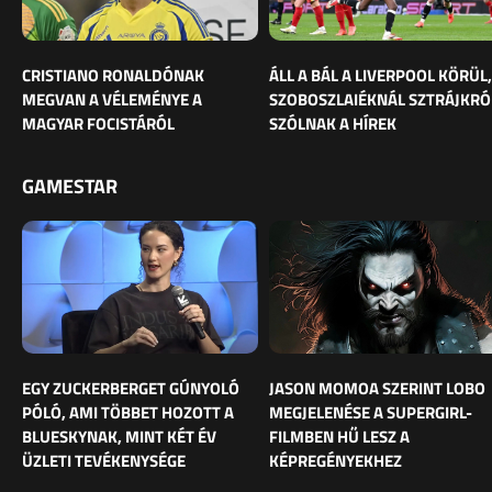
CRISTIANO RONALDÓNAK
ÁLL A BÁL A LIVERPOOL KÖRÜL,
MEGVAN A VÉLEMÉNYE A
SZOBOSZLAIÉKNÁL SZTRÁJKRÓ
MAGYAR FOCISTÁRÓL
SZÓLNAK A HÍREK
GAMESTAR
EGY ZUCKERBERGET GÚNYOLÓ
JASON MOMOA SZERINT LOBO
PÓLÓ, AMI TÖBBET HOZOTT A
MEGJELENÉSE A SUPERGIRL-
BLUESKYNAK, MINT KÉT ÉV
FILMBEN HŰ LESZ A
ÜZLETI TEVÉKENYSÉGE
KÉPREGÉNYEKHEZ