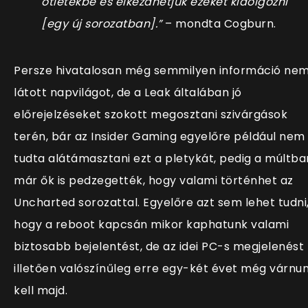
ötletekbe és elkezdhetjük ezeket kidolgozni
[egy új sorozatban].”
– mondta Cogburn.
Persze hivatalosan még semmilyen információ ne
látott napvilágot, de a Leak általában jó
előrejelzéseket szokott megosztani szivárgások
terén, bár az Insider Gaming egyelőre például nem
tudta alátámasztani ezt a pletykát, pedig a múltba
már ők is pedzegették, hogy valami történhet az
Uncharted sorozattal. Egyelőre azt sem lehet tudni
hogy a reboot kapcsán mikor kaphatunk valami
biztosabb bejelentést, de az idei PC-s megjelenést
illetően valószínűleg erre egy-két évet még várnu
kell majd.