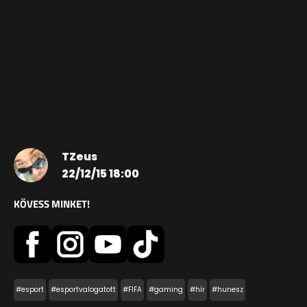
TZeus
22/12/15 18:00
KÖVESS MINKET!
#esport
#esportvalogatott
#FIFA
#gaming
#hír
#hunesz