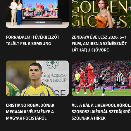
FORRADALMI TÉVÉKIJELZŐT
ZENDAYA ÉVE LESZ 2026: 5+1
TALÁLT FEL A SAMSUNG
FILM, AMIBEN A SZÍNÉSZNŐT
LÁTHATJUK JÖVŐRE
CRISTIANO RONALDÓNAK
ÁLL A BÁL A LIVERPOOL KÖRÜL,
MEGVAN A VÉLEMÉNYE A
SZOBOSZLAIÉKNÁL SZTRÁJKRÓ
MAGYAR FOCISTÁRÓL
SZÓLNAK A HÍREK