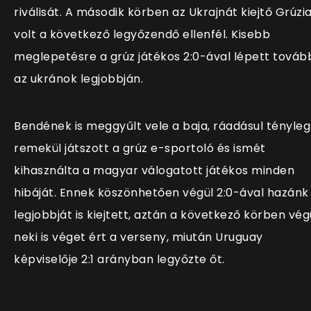
riválisát. A második körben az Ukrajnát kiejtő Grúzi
volt a következő legyőzendő ellenfél. Kisebb
meglepetésre a grúz játékos 2:0-ával lépett továb
az ukránok legjobbján.
Bendének is meggyűlt vele a baja, ráadásul tényleg
remekül játszott a grúz e-sportoló és ismét
kihasználta a magyar válogatott játékos minden
hibáját. Ennek köszönhetően végül 2:0-ával hazánk
legjobbját is kiejtett, aztán a következő körben vég
neki is véget ért a verseny, miután Uruguay
képviselője 2:1 arányban legyőzte őt.