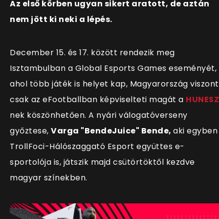
Az első körben ugyan sikert aratott, de aztán
nem jött ki neki a lépés.
December 15. és 17. között rendezik meg
Isztambulban a Global Esports Games eseményét,
ahol több játék is helyet kap, Magyarország viszont
csak az eFootballban képviselteti magát
a
HUNESZ
nek köszönhetően.
A nyári válogatóverseny
győztese,
Varga "BendeJuice" Bende,
aki egyben
TrollFoci-Hálószaggató Esport együttes e-
sportolója is, játszik majd csütörtöktől kezdve
magyar színekben.