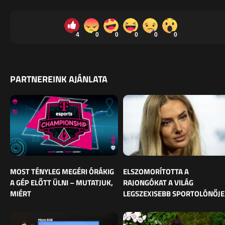
4
0
0
0
0
0
PARTNEREINK AJÁNLATA
MOST TÉNYLEG MEGÉRI ÓRÁKIG
ELSZOMORÍTOTTA A
A GÉP ELŐTT ÜLNI – MUTATJUK,
RAJONGÓKAT A VILÁG
MIÉRT
LEGSZEXISEBB SPORTOLÓNŐJE