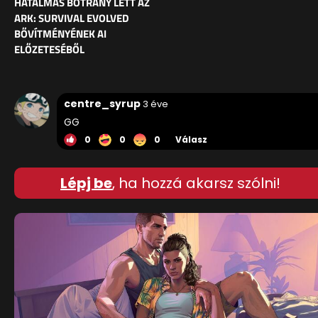
HATALMAS BOTRÁNY LETT AZ
ARK: SURVIVAL EVOLVED
BŐVÍTMÉNYÉNEK AI
ELŐZETESÉBŐL
centre_syrup
3 éve
GG
0
0
0
Válasz
Lépj be
, ha hozzá akarsz szólni!