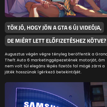
TÖK JÓ, HOGY JÖN A GTA 6 ÚJ VIDEÓJA,
DE MIÉRT LETT ELŐFIZETÉSHEZ KÖTVE?
Augusztus végén végre tényleg beröffentik a Gran
Theft Auto 6 marketinggépezetének motorját, ám
nem volt túl elegáns lépés fizetős fal mögé zárni a
játék hosszúnak ígérkező betekintőjét.