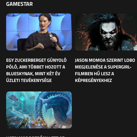
GAMESTAR
EGY ZUCKERBERGET GÚNYOLÓ
JASON MOMOA SZERINT LOBO
PÓLÓ, AMI TÖBBET HOZOTT A
MEGJELENÉSE A SUPERGIRL-
BLUESKYNAK, MINT KÉT ÉV
FILMBEN HŰ LESZ A
ÜZLETI TEVÉKENYSÉGE
KÉPREGÉNYEKHEZ