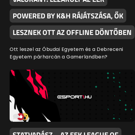
POWERED BY K&H RÁJÁTSZÁSA, ŐK
LESZNEK OTT AZ OFFLINE DÖNTŐBEN
Ott leszel az Óbudai Egyetem és a Debreceni
Egyetem párharcán a Gamerlandben?
STATVADÁSZ – AZ EEK LEAGUE OF