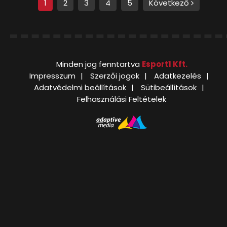
1
2
3
4
5
Következő
Minden jog fenntartva
Esport1 Kft.
Impresszum
Szerzői jogok
Adatkezelés
Adatvédelmi beállítások
Sütibeállítások
Felhasználási Feltételek