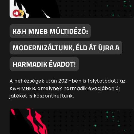
K&H MNEB MÚLTIDÉZŐ:
MODERNIZÁLTUNK, ÉLD ÁT ÚJRA A
HARMADIK ÉVADOT!
A nehézségek után 2021-ben is folytatódott az
K&H MNEB, amelynek harmadik évadjában új
játékot is köszönthettünk.