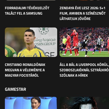
FORRADALMI TÉVÉKIJELZŐT
ZENDAYA ÉVE LESZ 2026: 5+1
TALÁLT FEL A SAMSUNG
FILM, AMIBEN A SZÍNÉSZNŐT
LÁTHATJUK JÖVŐRE
CRISTIANO RONALDÓNAK
ÁLL A BÁL A LIVERPOOL KÖRÜL,
MEGVAN A VÉLEMÉNYE A
SZOBOSZLAIÉKNÁL SZTRÁJKRÓ
MAGYAR FOCISTÁRÓL
SZÓLNAK A HÍREK
GAMESTAR