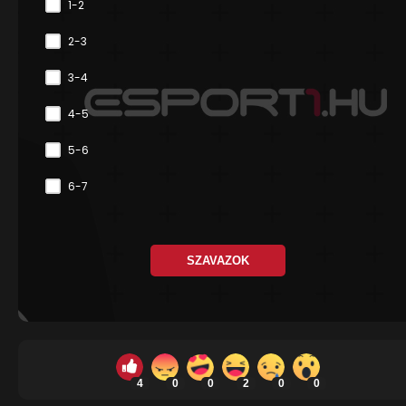
1-2
2-3
3-4
4-5
5-6
6-7
SZAVAZOK
4
0
0
2
0
0