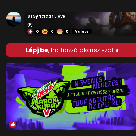
DrSynclear
3 éve
gg
0
0
0
Válasz
Lépj be
, ha hozzá akarsz szólni!