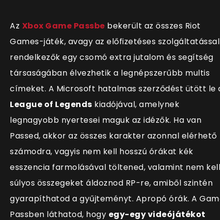
Az
Xbox Game Passbe
bekerült az összes Riot
Games-játék, avagy az előfizetéses szolgáltatással
rendelkezők egy csomó extra jutalom és segítség
társaságában élvezhetik a legnépszerűbb multis
címeket. A Microsoft hatalmas szerződést ütött le 
League of Legends
kiadójával, amelynek
legnagyobb nyertesei maguk az idézők. Ha van
Passed, akkor az összes karakter azonnal elérhető
számodra, vagyis nem kell hosszú órákat kék
esszencia farmolásával töltened, valamint nem kel
súlyos összegeket áldoznod RP-re, amiből szintén
gyarapíthatod a gyűjteményt. Apropó órák. A Gam
Passben láthatod, hogy
egy-egy videójátékot