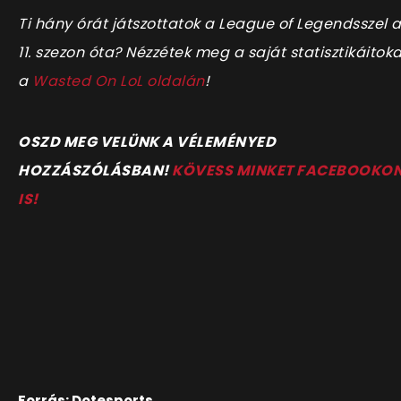
Ti hány órát játszottatok a League of Legendsszel 
11. szezon óta? Nézzétek meg a saját statisztikáitoka
a
Wasted On LoL oldalán
!
OSZD MEG VELÜNK A VÉLEMÉNYED
HOZZÁSZÓLÁSBAN!
KÖVESS MINKET FACEBOOKO
IS!
Forrás: Dotesports