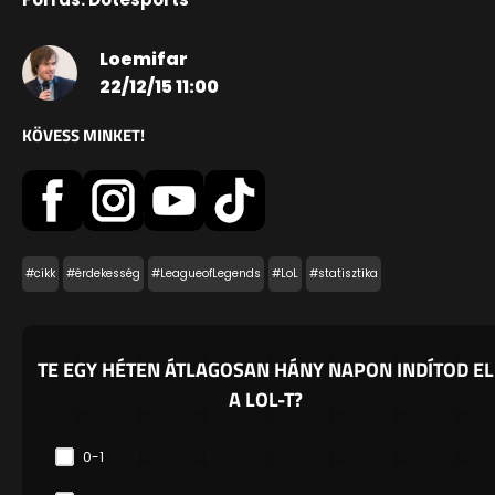
Loemifar
22/12/15 11:00
KÖVESS MINKET!
#cikk
#érdekesség
#LeagueofLegends
#LoL
#statisztika
TE EGY HÉTEN ÁTLAGOSAN HÁNY NAPON INDÍTOD EL
A LOL-T?
0-1