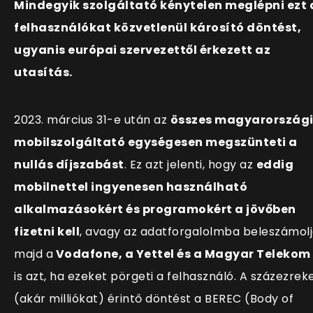
Mindegyik szolgáltató kénytelen meglépni ezt 
felhasználókat közvetlenül károsító döntést,
ugyanis európai szervezettől érkezett az
utasítás.
2023. március 31-e után az
összes magyarország
mobilszolgáltató egységesen megszünteti a
nullás díjszabást
. Ez azt jelenti, hogy az
eddig
mobilnettel ingyenesen használható
alkalmazásokért és programokért a jövőben
fizetni kell
, avagy az adatforgalolmba beleszámol
majd a
Vodafone, a Yettel és a Magyar Telekom
is azt, ha ezeket pörgeti a felhasználó. A százezrek
(akár milliókat) érintő döntést a BEREC (
Body of