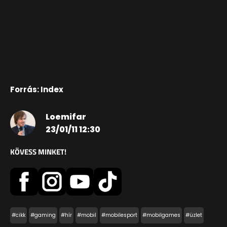
Forrás: Index
Loemifar
23/01/11 12:30
KÖVESS MINKET!
#cikk
#gaming
#hír
#mobil
#mobilesport
#mobilgames
#üzlet