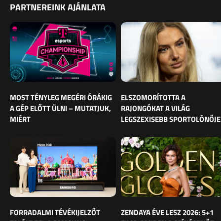
PARTNEREINK AJÁNLATA
MOST TÉNYLEG MEGÉRI ÓRÁKIG
ELSZOMORÍTOTTA A
A GÉP ELŐTT ÜLNI – MUTATJUK,
RAJONGÓKAT A VILÁG
MIÉRT
LEGSZEXISEBB SPORTOLÓNŐJE
FORRADALMI TÉVÉKIJELZŐT
ZENDAYA ÉVE LESZ 2026: 5+1