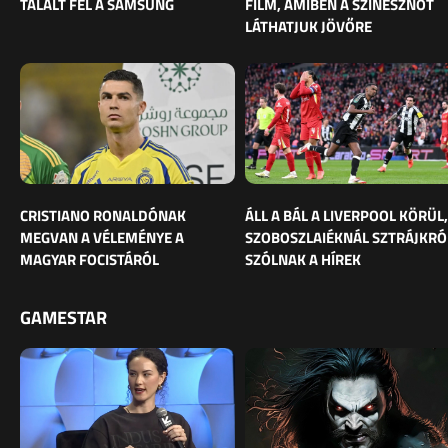
TALÁLT FEL A SAMSUNG
FILM, AMIBEN A SZÍNÉSZNŐT
LÁTHATJUK JÖVŐRE
CRISTIANO RONALDÓNAK
ÁLL A BÁL A LIVERPOOL KÖRÜL,
MEGVAN A VÉLEMÉNYE A
SZOBOSZLAIÉKNÁL SZTRÁJKRÓ
MAGYAR FOCISTÁRÓL
SZÓLNAK A HÍREK
GAMESTAR