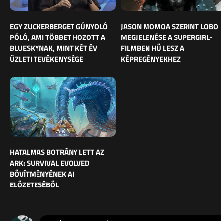
EGY ZUCKERBERGET GÚNYOLÓ
JASON MOMOA SZERINT LOBO
PÓLÓ, AMI TÖBBET HOZOTT A
MEGJELENÉSE A SUPERGIRL-
BLUESKYNAK, MINT KÉT ÉV
FILMBEN HŰ LESZ A
ÜZLETI TEVÉKENYSÉGE
KÉPREGÉNYEKHEZ
HATALMAS BOTRÁNY LETT AZ
ARK: SURVIVAL EVOLVED
BŐVÍTMÉNYÉNEK AI
ELŐZETESÉBŐL