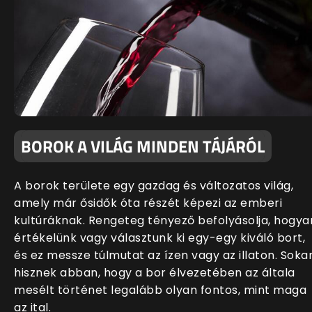
BOROK A VILÁG MINDEN TÁJÁRÓL
A borok területe egy gazdag és változatos világ,
amely már ősidők óta részét képezi az emberi
kultúráknak. Rengeteg tényező befolyásolja, hogya
értékelünk vagy választunk ki egy-egy kiváló bort,
és ez messze túlmutat az ízen vagy az illaton. Soka
hisznek abban, hogy a bor élvezetében az általa
mesélt történet legalább olyan fontos, mint maga
az ital.