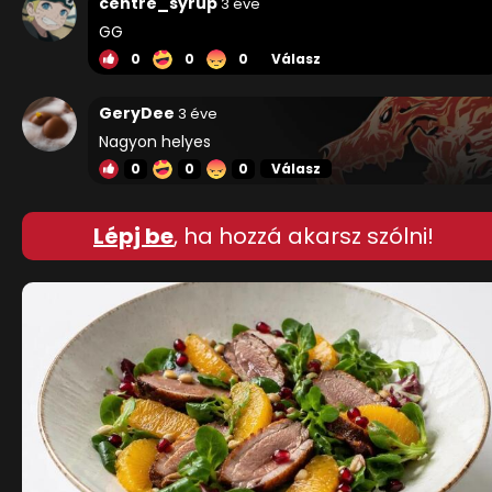
centre_syrup
3 éve
GG
0
0
0
Válasz
GeryDee
3 éve
Nagyon helyes
0
0
0
Válasz
Lépj be
, ha hozzá akarsz szólni!