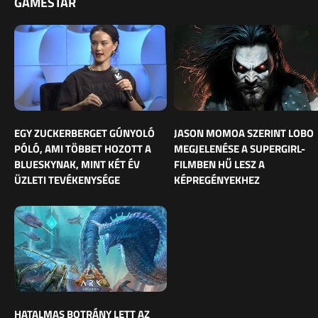
GAMESTAR
EGY ZUCKERBERGET GÚNYOLÓ
JASON MOMOA SZERINT LOBO
PÓLÓ, AMI TÖBBET HOZOTT A
MEGJELENÉSE A SUPERGIRL-
BLUESKYNAK, MINT KÉT ÉV
FILMBEN HŰ LESZ A
ÜZLETI TEVÉKENYSÉGE
KÉPREGÉNYEKHEZ
HATALMAS BOTRÁNY LETT AZ