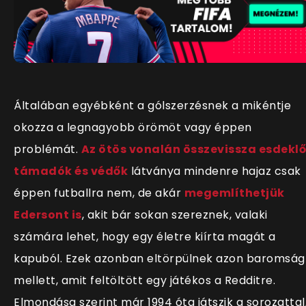
Általában egyébként a gólszerzésnek a mikéntje
okozza a legnagyobb örömöt vagy éppen
problémát.
Az ötös vonalán összevissza esdeklő
támadók és védők
látványa mindenre hajaz csak
éppen futballra nem, de akár
megemlíthetjük
Edersont is
, akit bár sokan szereznek, valaki
számára lehet, hogy egy életre kiírta magát a
kapuból. Ezek azonban eltörpülnek azon baromság
mellett, amit feltöltött egy játékos a Redditre.
Elmondása szerint már 1994 óta játszik a sorozattal