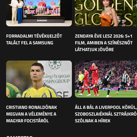
FORRADALMI TÉVÉKIJELZŐT
ZENDAYA ÉVE LESZ 2026: 5+1
TALÁLT FEL A SAMSUNG
FILM, AMIBEN A SZÍNÉSZNŐT
LÁTHATJUK JÖVŐRE
CRISTIANO RONALDÓNAK
ÁLL A BÁL A LIVERPOOL KÖRÜL,
MEGVAN A VÉLEMÉNYE A
SZOBOSZLAIÉKNÁL SZTRÁJKRÓ
MAGYAR FOCISTÁRÓL
SZÓLNAK A HÍREK