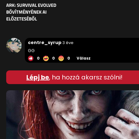
ARK: SURVIVAL EVOLVED
BŐVÍTMÉNYÉNEK AI
ELŐZETESÉBŐL
centre_syrup
3 éve
GG
0
0
0
Válasz
Lépj be
, ha hozzá akarsz szólni!