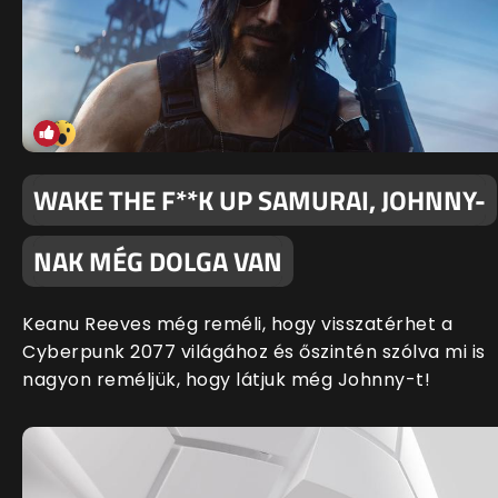
WAKE THE F**K UP SAMURAI, JOHNNY-
NAK MÉG DOLGA VAN
Keanu Reeves még reméli, hogy visszatérhet a
Cyberpunk 2077 világához és őszintén szólva mi is
nagyon reméljük, hogy látjuk még Johnny-t!