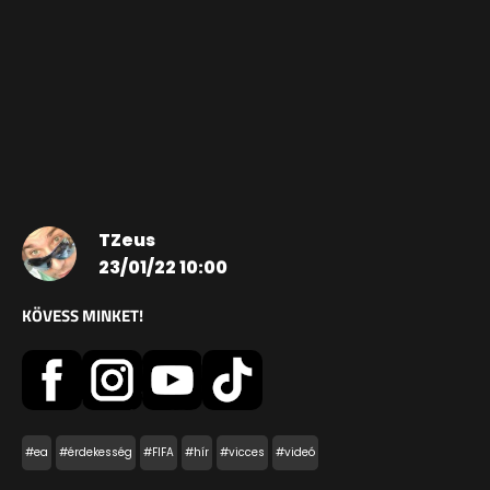
TZeus
23/01/22 10:00
KÖVESS MINKET!
#ea
#érdekesség
#FIFA
#hír
#vicces
#videó