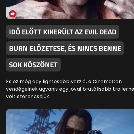
IDŐ ELŐTT KIKERÜLT AZ EVIL DEAD
BURN ELŐZETESE, ÉS NINCS BENNE
SOK KÖSZÖNET
És ez még egy lightosabb verzió, a CinemaCon
vendégeinek ugyanis egy jóval brutálisabb trailerh
volt szerencséjük.