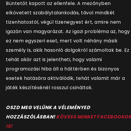
Büntetőt kapott az ellenfele. A mezőnyben
elkövetett szabálytalankodás, távol mindkét
tizenhatostól, végül tizenegyest ért, amire nem
igazán van magyarázat. Az igazi probléma az, hogy
ez nem egyszeri eset, mert volt néhány másik
személy is, akik hasonló dolgokról számoltak be. Ez
tehát akár azt is jelentheti, hogy valami
programozási hiba áll a háttérben és bizonyos
esetek hatására aktiválódik, tehát valamit már a
játék készítésénél rosszul csináltak.
OSZD MEG VELÜNK A VÉLEMÉNYED
HOZZÁSZÓLÁSBAN!
KÖVESS MINKET FACEBOOKO
IS!