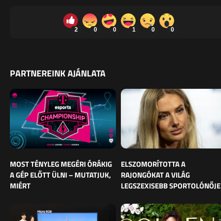
2
0
0
1
0
0
PARTNEREINK AJÁNLATA
MOST TÉNYLEG MEGÉRI ÓRÁKIG
ELSZOMORÍTOTTA A
A GÉP ELŐTT ÜLNI – MUTATJUK,
RAJONGÓKAT A VILÁG
MIÉRT
LEGSZEXISEBB SPORTOLÓNŐJE